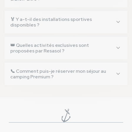
divertissement pour toute la famille.
Oui, notre espace Spa & Bien-Être propose des soins
sur mesure pour vous aider à vous détendre et à
🏅 Y a-t-il des installations sportives
vous ressourcer pendant vos vacances.
disponibles ?
Oui, nous avons plusieurs terrains dédiés aux sports,
où vous pourrez pratiquer des activités comme le
👑 Quelles activités exclusives sont
football, le volley-ball et bien d'autres.
proposées par Resasol ?
Resasol propose un catalogue d'activités exclusives,
incluant des excursions, des attractions locales et
📞 Comment puis-je réserver mon séjour au
des activités thématiques.
camping Premium ?
Vous pouvez réserver votre évasion directement sur
notre site web ou en contactant notre équipe
d'accueil par téléphone ou par email.