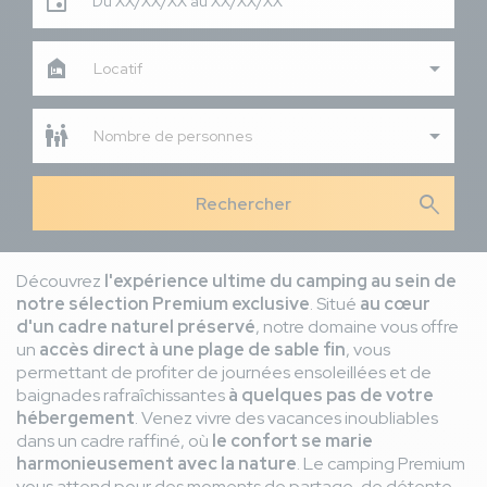
Du XX/XX/XX au XX/XX/XX
Locatif
Nombre de personnes
search
Découvrez
l'expérience ultime du camping au sein de
notre sélection Premium exclusive
. Situé
au cœur
d'un cadre naturel préservé
, notre domaine vous offre
un
accès direct à une plage de sable fin
, vous
permettant de profiter de journées ensoleillées et de
baignades rafraîchissantes
à quelques pas de votre
hébergement
. Venez vivre des vacances inoubliables
dans un cadre raffiné, où
le confort se marie
harmonieusement avec la nature
. Le camping Premium
vous attend pour des moments de partage, de détente