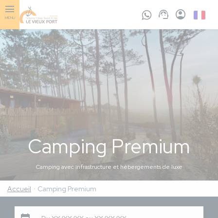
Aller
au
French
MENU
contenu
principal
Camping Premium
Camping avec infrastructure et hébergements de luxe
Accueil
Camping Premium