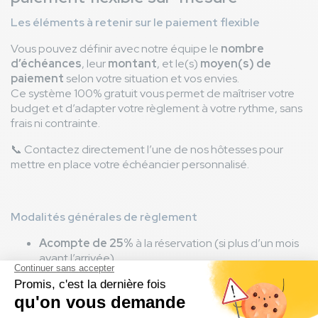
Les éléments à retenir sur le paiement flexible
Vous pouvez définir avec notre équipe le
nombre
d’échéances
, leur
montant
, et le(s)
moyen(s) de
paiement
selon votre situation et vos envies.
Ce système 100% gratuit vous permet de maîtriser votre
budget et d’adapter votre règlement à votre rythme, sans
frais ni contrainte.
📞 Contactez directement l’une de nos hôtesses pour
mettre en place votre échéancier personnalisé.
Modalités générales de règlement
Acompte de 25%
à la réservation (si plus d’un mois
avant l’arrivée).
Solde à régler 1 mois avant le séjour
, ou
au 1er
juin
pour les vacances d’été.
Paiement échelonné possible sans frais
(en ligne
ou par téléphone).