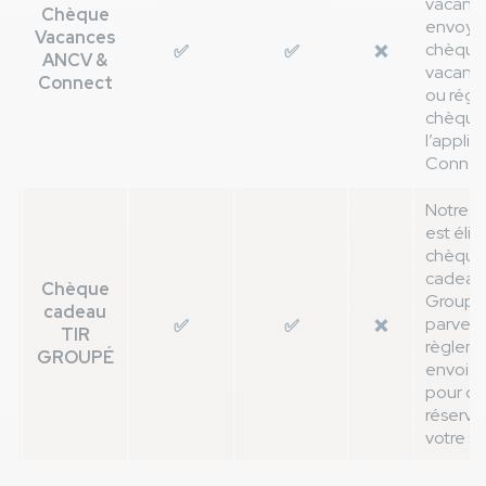
vacance
Chèque
envoye
Vacances
chèque
✅
✅
❌
ANCV &
vacance
Connect
ou régl
chèques
l’appli
Connec
Notre 
est élig
chèque
cadeaux
Chèque
Groupé.
cadeau
parveni
✅
✅
❌
TIR
règleme
GROUPÉ
envoi p
pour co
réserva
votre sé