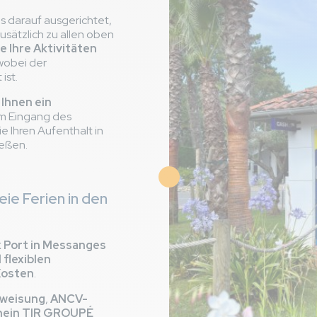
s darauf ausgerichtet,
sätzlich zu allen oben
e Ihre Aktivitäten
 wobei der
ist.
 Ihnen ein
m Eingang des
ie Ihren Aufenthalt in
eßen.
Bild
ie Ferien in den
 Port in Messanges
 flexiblen
Kosten
.
weisung
,
ANCV-
ein TIR GROUPÉ