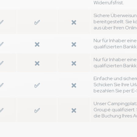
Widerrufsfrist.
Sichere Überweisung
✅
✅
❌
bereitgestellt. Sie
aus über Ihren Onlin
Nur für Inhaber ein
✅
❌
❌
qualifizierten Bank
Nur für Inhaber ein
✅
❌
❌
qualifizierten Bank
Einfache und sicher
✅
✅
❌
Schicken Sie Ihre U
bezahlen Sie per E
Unser Campingplatz
✅
✅
❌
Groupé qualifiziert
die Buchung Ihres A