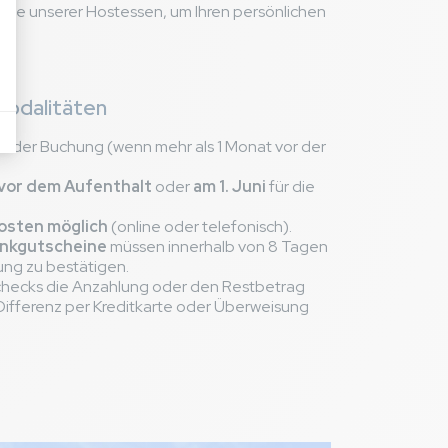
 eine unserer Hostessen, um Ihren persönlichen
modalitäten
i der Buchung (wenn mehr als 1 Monat vor der
vor dem Aufenthalt
oder
am 1. Juni
für die
osten möglich
(online oder telefonisch).
enkgutscheine
müssen innerhalb von 8 Tagen
ng zu bestätigen.
checks die Anzahlung oder den Restbetrag
e Differenz per Kreditkarte oder Überweisung