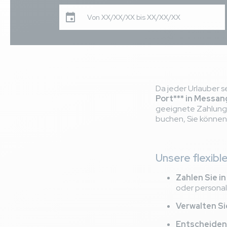
Von XX/XX/XX bis XX/XX/XX
Da jeder Urlauber 
Port*** in Messa
geeignete Zahlungsm
buchen, Sie können
Unsere flexibl
Zahlen Sie i
oder personal
Verwalten Si
Entscheiden 