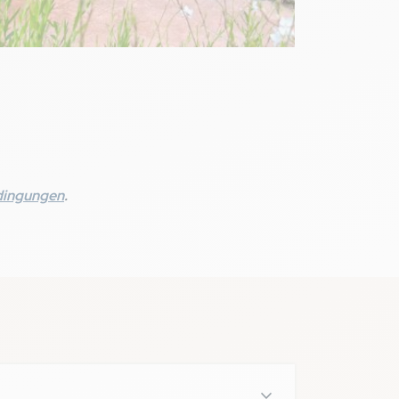
dingungen
.