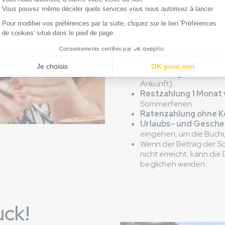
📞 Wenden Sie sich direkt an
Zahlungsplan einzurichten.
Allgemeine Zahlungs
Anzahlung von 25%
be
Ankunft).
Restzahlung 1 Monat 
Sommerferien.
Ratenzahlung ohne K
Urlaubs- und Gesch
eingehen, um die Buchu
Wenn der Betrag der S
nicht erreicht, kann di
beglichen werden.
uck!