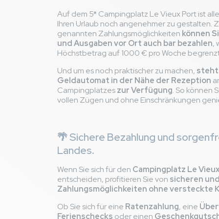
Auf dem 5* Campingplatz Le Vieux Port ist alle
Ihren Urlaub noch angenehmer zu gestalten. Zu
genannten Zahlungsmöglichkeiten
können Si
und Ausgaben vor Ort auch bar bezahlen
,
Höchstbetrag auf 1000 € pro Woche begrenzt 
Und um es noch praktischer zu machen,
steht
Geldautomat in der Nähe der Rezeption
a
Campingplatzes
zur Verfügung
. So können S
vollen Zügen und ohne Einschränkungen geni
🌴 Sichere Bezahlung und sorgenfre
Landes.
Wenn Sie sich für den
Campingplatz Le Vieux
entscheiden, profitieren Sie von
sicheren und
Zahlungsmöglichkeiten ohne versteckte 
Ob Sie sich für eine
Ratenzahlung
, eine
Über
Ferienschecks
oder einen
Geschenkgutsch