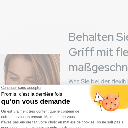
Behalten Si
Griff mit fle
maßgeschne
Was Sie bei der flexi
Sie können mit unserem Tea
Zahlungsmethode
(n) je n
festlegen.
Dieses 100% kostenlose Syste
kontrollieren und Ihre Zahlu
oder Einschränkungen.