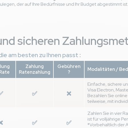
ulegen, der auf Ihre Bedürfnisse und Ihr Budget abgestimmt ist
und sicheren Zahlungsmet
ie am besten zu Ihnen passt :
lung
Zahlung
Gebühren
Modalitäten / Be
 Rate
Ratenzahlung
?
Einfache, sichere un
Visa Electron, Mast
✅
✅
❌
Bezahlen Sie online
teilweise, mit indiv
Zahlen Sie in vier R
ist für volljährige P
❌
✅
✅
*Vorbehaltlich der 