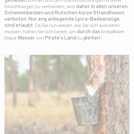
genießen
können und um Funktionsstörungen unserer
Einrichtungen zu vermeiden, sind
daher in allen unseren
Schwimmbecken und Rutschen kurze Strandhosen
verboten
.
Nur eng anliegende Lycra-Badeanzüge
sind erlaubt
. Da Sie nun wissen, wie Sie sich ausrüsten
müssen, halten Sie sich bereit, um
durch das
kristallklare
blaue
Wasser
von
Pirate's Land
zu
gleiten
!
Bild