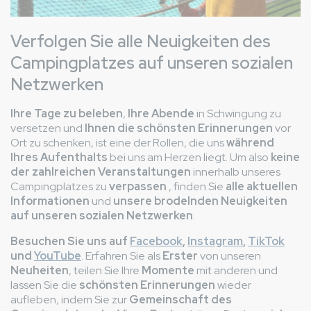
Verfolgen Sie alle Neuigkeiten des
Campingplatzes auf unseren sozialen
Netzwerken
Ihre Tage zu beleben
,
Ihre Abende
in Schwingung zu
versetzen und
Ihnen die schönsten Erinnerungen
vor
Ort zu schenken, ist eine der Rollen, die uns
während
Ihres Aufenthalts
bei uns am Herzen liegt. Um also
keine
der zahlreichen Veranstaltungen
innerhalb unseres
Campingplatzes zu
verpassen
, finden Sie
alle aktuellen
Informationen
und
unsere brodelnden Neuigkeiten
auf unseren sozialen Netzwerken
.
Besuchen Sie uns auf
Facebook
,
Instagram
,
TikTok
und
YouTube
. Erfahren Sie als
Erster
von unseren
Neuheiten
, teilen Sie Ihre
Momente
mit anderen und
lassen Sie die
schönsten Erinnerungen
wieder
aufleben, indem Sie zur
Gemeinschaft des