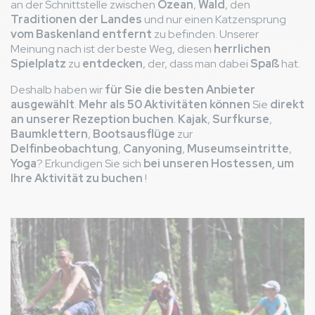
an der Schnittstelle zwischen
Ozean
,
Wald
, den
Traditionen der Landes
und nur einen Katzensprung
vom Baskenland entfernt
zu befinden. Unserer
Meinung nach ist der beste Weg, diesen
herrlichen
Spielplatz
zu
entdecken
, der, dass man dabei
Spaß
hat.
Deshalb haben wir
für Sie die besten Anbieter
ausgewählt
.
Mehr als 50 Aktivitäten können
Sie
direkt
an unserer Rezeption
buchen
.
Kajak
,
Surfkurse
,
Baumklettern
,
Bootsausflüge
zur
Delfinbeobachtung
,
Canyoning
,
Museumseintritte
,
Yoga
? Erkundigen Sie sich
bei unseren Hostessen, um
Ihre Aktivität zu buchen
!
Bild