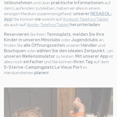
teilzunehmen
und über
praktische Informationen
auf
dem Laufenden zu bleiben, haben wir alles in einem
einzigen Medium zusammengefasst:
unserer
RESASOL-
App
! Sie können
sie
sowohl auf
Android-Telefon/Tablet
als auch auf
Apple-Telefon/Tablet
herunterladen
.
Reservieren
Sie Ihren
Tennisplatz
,
melden Sie Ihre
Kinder in unseren Miniclubs
oder
Jugendclubs
an,
finden Sie
alle Öffnungszeiten
unserer
Händler
und
Boutiquen
oder
wählen Sie den idealen Zeitpunkt
, um
unseren Wellensimulator
zu testen.
Mit unserer App
ist
alles noch
einfacher
und Sie können
Ihren Tag
auf dem
5-Sterne-Campingplatz Le Vieux Port
im
Handumdrehen
planen
!
Bild