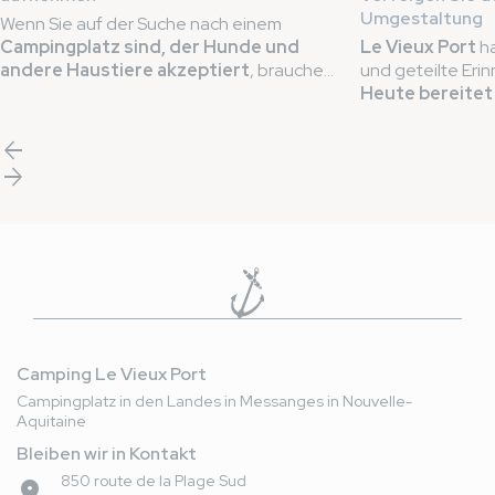
Umgestaltung
Wenn Sie auf der Suche nach einem
Campingplatz sind, der Hunde und
Le Vieux Port
ha
andere Haustiere akzeptiert
, brauchen
und geteilte Er
Sie nicht weiter zu suchen! Der 5*
Heute bereitet 
Campingplatz Le Vieux Port in Messanges
neue Etappe se
ist nun stolzer Träger des
QUALIDOG-
erleben
... Das B
arrow_back
Siegels
und beweist damit sein
enthüllt, um sein
arrow_forward
Engagement, Ihren vierbeinigen Freunden
Verwandlungen 
einen angenehmen Aufenthalt zu bieten.
neue Seite mit 
Mit
2 Trüffeln mit dem QUALIDOG-
Label
garantieren wir einen herzlichen
Empfang und tierfreundliche
Dienstleistungen!
Camping Le Vieux Port
Campingplatz in den Landes in Messanges in Nouvelle-
Aquitaine
Bleiben wir in Kontakt
850 route de la Plage Sud
place