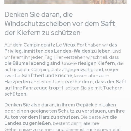
Denken Sie daran, die
Windschutzscheiben vor dem Saft
der Kiefern zu schützen
Auf dem
Campingplatz Le Vieux Port
haben wir
das
Privileg, inmitten des Landes-Waldes zu leben
, und
wir feiern ihn jeden Tag. Hier verstehen wir schnell, dass
die Bäume lebendig sind
. Unsere
riesigen Kiefern
, die
auf unserem Campingplatz allgegenwärtig sind, sorgen
zwar für
Sanftheit und Frische
, lassen aber auch
Harzperlen
abgleiten. Um zu
verhindern, dass der Saft
auf Ihre Fahrzeuge tropft
, sollten Sie sie
mit Tüchern
schützen
.
Denken Sie also daran, in Ihrem Gepäck
ein Laken
oder einen geeigneten Schutz zu verstauen, um Ihre
Autos vor dem Harz zu schützen
. Die beste Art,
die
Landes zu genießen
, besteht darin, alle ihre
Geheimnisse zu kennen, und dieses ist nun keines mehr!