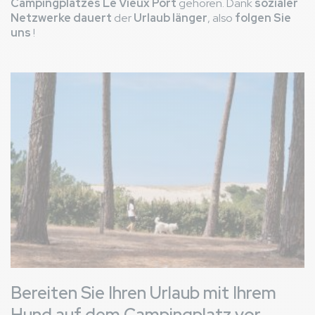
Campingplatzes Le Vieux Port
gehören. Dank
sozialer
Netzwerke
dauert
der
Urlaub länger
, also
folgen Sie
uns
!
Bild
Bereiten Sie Ihren Urlaub mit Ihrem
Hund auf dem Campingplatz vor