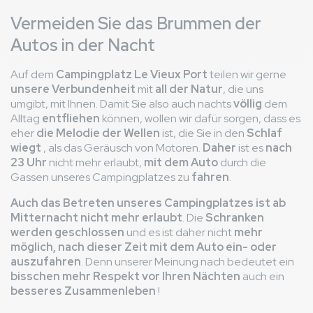
Vermeiden Sie das Brummen der
Autos in der Nacht
Auf dem
Campingplatz Le Vieux Port
teilen wir gerne
unsere Verbundenheit
mit
all der Natur
, die uns
umgibt, mit Ihnen. Damit Sie also auch nachts
völlig
dem
Alltag
entfliehen
können, wollen wir dafür sorgen, dass es
eher
die Melodie der Wellen
ist, die Sie in den
Schlaf
wiegt
, als das Geräusch von Motoren.
Daher
ist es
nach
23 Uhr
nicht mehr erlaubt,
mit dem Auto
durch die
Gassen unseres Campingplatzes zu
fahren
.
Auch das Betreten unseres Campingplatzes ist ab
Mitternacht nicht mehr erlaubt
. Die
Schranken
werden geschlossen
und es ist daher nicht
mehr
möglich, nach dieser Zeit mit dem Auto ein- oder
auszufahren
. Denn unserer Meinung nach bedeutet ein
bisschen mehr Respekt vor Ihren Nächten
auch ein
besseres Zusammenleben
!