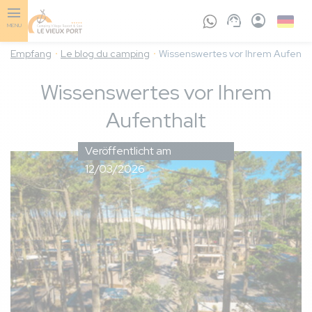
Skip
to
Germa
MENU
main
content
Empfang
Le blog du camping
Wissenswertes vor Ihrem Aufenth
Wissenswertes vor Ihrem
Aufenthalt
Veröffentlicht am
12/03/2026