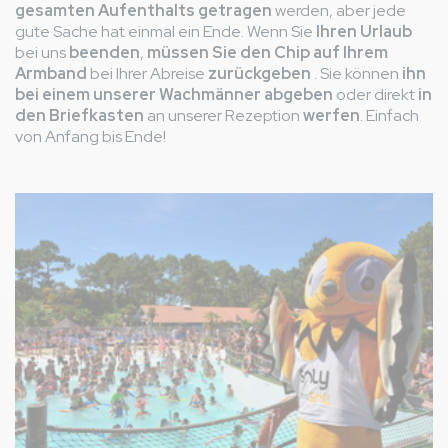
gesamten Aufenthalts getragen
werden, aber jede
gute Sache hat einmal ein Ende. Wenn Sie
Ihren Urlaub
bei uns
beenden
,
müssen Sie den Chip auf Ihrem
Armband
bei Ihrer Abreise
zurückgeben
. Sie können
ihn
bei einem unserer Wachmänner abgeben
oder direkt
in
den Briefkasten
an unserer Rezeption
werfen
. Einfach
von Anfang bis Ende!
Bild