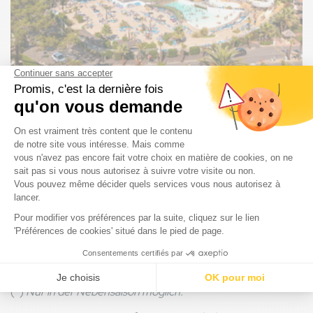
Genießen Sie unseren Wasserpark
von der ersten bis zur letzten
Sekunde
Am ersten Tag können Sie
ab 16 Uhr anreisen
und
am
letzten Tag
muss
Ihre Abreise
bis
10 Uhr
erfolgen. Damit
Sie
Ihren Urlaub
jedoch in
vollen Zügen genießen
können,
bieten wir Ihnen
auf dem Campingplatz Le
Vieux Port die
Möglichkeit, unseren Wasserpark von
Ihrer Ankunft an und sogar noch nach dem
Auschecken zu nutzen*
.
(*)
Nur in der Nebensaison möglich.