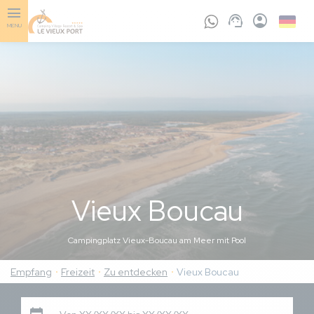
Skip
to
Germa
MENU
main
content
Vieux Boucau
Campingplatz Vieux-Boucau am Meer mit Pool
Empfang
Freizeit
Zu entdecken
Vieux Boucau