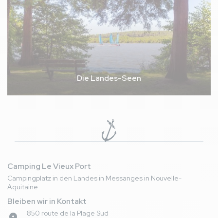
Die Landes-Seen
Camping Le Vieux Port
Campingplatz in den Landes in Messanges in Nouvelle-
Aquitaine
Bleiben wir in Kontakt
850 route de la Plage Sud
place