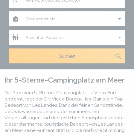
Von XX/XX/XX bis XX/XX/XX
Mietunterkunft
Anzahl an Personen
search
Ihr 5-Sterne-Campingplatz am Meer
Nur 3 km vom 5-Sterne-Campingplatz Le Vieux Port
entfernt, liegt der Ort Vieux-Boucau-les-Bains, ein Top
Badeort von Les Landes. Dank der feinen Sandstrände,
des Salzwasserbadesees, der sommerlichen
Veranstaltungen und der festlichen Atmosphäre konnte
dieser charmante, touristische Badeort von Les Landes
am Meer seine Authentizität und die dörfliche Stimmung