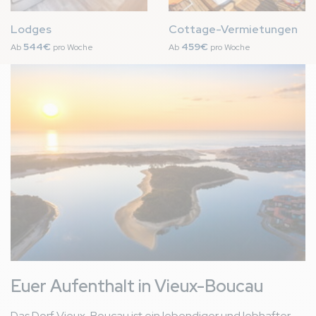
Lodges
Cottage-Vermietungen
544€
459€
Ab
pro Woche
Ab
pro Woche
Bild
Euer Aufenthalt in Vieux-Boucau
Das Dorf Vieux-Boucau ist ein lebendiger und lebhafter