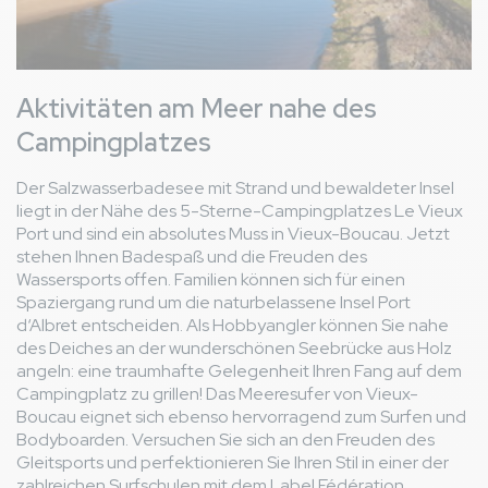
Aktivitäten am Meer nahe des
Campingplatzes
Der Salzwasserbadesee mit Strand und bewaldeter Insel
liegt in der Nähe des 5-Sterne-Campingplatzes Le Vieux
Port und sind ein absolutes Muss in Vieux-Boucau. Jetzt
stehen Ihnen Badespaß und die Freuden des
Wassersports offen. Familien können sich für einen
Spaziergang rund um die naturbelassene Insel Port
d‘Albret entscheiden. Als Hobbyangler können Sie nahe
des Deiches an der wunderschönen Seebrücke aus Holz
angeln: eine traumhafte Gelegenheit Ihren Fang auf dem
Campingplatz zu grillen! Das Meeresufer von Vieux-
Boucau eignet sich ebenso hervorragend zum Surfen und
Bodyboarden. Versuchen Sie sich an den Freuden des
Gleitsports und perfektionieren Sie Ihren Stil in einer der
zahlreichen Surfschulen mit dem Label Fédération