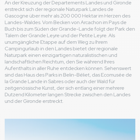
An der Kreuzung der Departements Landes und Gironde
erstreckt sich der regionale Naturpark Landes de
Gascogne über mehr als 200 000 Hektar im Herzen des
Landes-Waldes. Vom Becken von Arcachon im Pays de
Buch bis zum Süden der Grande-Lande folgt der Park den
Tälern der Grande Leyre und der Petite Leyre. Als
unumgängliche Etappe auf dem Weg zu Ihrem
Campingurlaub in den Landes bietet der regionale
Naturpark einen einzigartigen naturalistischen und
landschaftlichen Reichtum, den Sie während Ihres
Aufenthalts in aller Ruhe entdecken können. Sehenswert
sind das Haus des Parks in Belin-Béliet, das Ecomusée de
la Grande Lande in Sabres oder auch der Wald für
zeitgenössische Kunst, der sich entlang einer mehrere
Dutzend Kilometer langen Strecke zwischen den Landes
und der Gironde erstreckt.
Bild