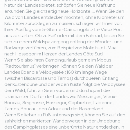
Natur der Landes bietet, schöpfen Sie neue Kraft und
erkunden Sie gleichzeitig neue Horizonte..... Wenn Sie den
Wald von Landes entdecken möchten, ohne Kilometer um
Kilometer zurücklegen zu müssen, schlagen wir Ihnen vor,
Ihren Ausflug vom 5-Sterne-Campingplatz Le Vieux Port
aus zu starten. Ob zu Fuß oder mit dem Fahrrad, lassen Sie
sich zu einem Waldspaziergang entlang der Wander- und
Radwege verführen, zum Beispiel von Moliets-et-Maa
nach Hossegor im Herzen der Landes Côte Sud.
Wenn Sie also Ihren Campingurlaub gerne im Modus
"Radtourismus" verbringen, können Sie den Wald der
Landes über die Vélodyssée (160 km lange Wege
zwischen Biscarrosse und Tarnos) durchqueren. Entlang
der Küstendüne und der wilden Küste folgt die Vélodyssée
dem Wald, führt an Seen vorbei und durchquert die
charmanten Dörfer der Landes wie Messanges, Vieux-
Boucau, Seignosse, Hossegor, Capbreton, Labenne,
Tarnos, Boucau, den Adour und das Baskenland...
Wenn Sie lieber zu Fuß unterwegs sind, können Sie auf den
zahlreichen markierten Wanderwegen in der Umgebung
des Campingplatzes eine unberührte Natur entdecken, in