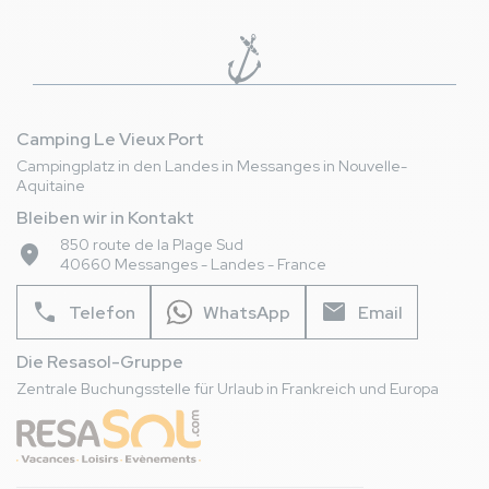
Camping Le Vieux Port
Campingplatz in den Landes in Messanges in Nouvelle-
Aquitaine
Bleiben wir in Kontakt
850 route de la Plage Sud
place
40660 Messanges - Landes - France
phone
mail
Telefon
WhatsApp
Email
Die Resasol-Gruppe
Zentrale Buchungsstelle für Urlaub in Frankreich und Europa