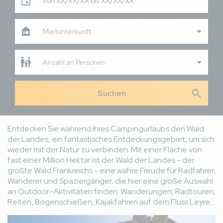
Von XX/XX/XX bis XX/XX/XX
Mietunterkunft
Anzahl an Personen
search
Entdecken Sie während Ihres Campingurlaubs den Wald
der Landes, ein fantastisches Entdeckungsgebiet, um sich
wieder mit der Natur zu verbinden. Mit einer Fläche von
fast einer Million Hektar ist der Wald der Landes - der
größte Wald Frankreichs - eine wahre Freude für Radfahrer,
Wanderer und Spaziergänger, die hier eine große Auswahl
an Outdoor-Aktivitäten finden: Wanderungen, Radtouren,
Reiten, Bogenschießen, Kajakfahren auf dem Fluss Leyre...
Bild