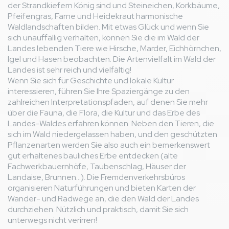
der Strandkiefern König sind und Steineichen, Korkbäume,
Pfeifengras, Farne und Heidekraut harmonische
Waldlandschaften bilden. Mit etwas Glück und wenn Sie
sich unauffällig verhalten, können Sie die im Wald der
Landes lebenden Tiere wie Hirsche, Marder, Eichhörnchen,
Igel und Hasen beobachten. Die Artenvielfalt im Wald der
Landes ist sehr reich und vielfältig!
Wenn Sie sich für Geschichte und lokale Kultur
interessieren, führen Sie Ihre Spaziergänge zu den
zahlreichen Interpretationspfaden, auf denen Sie mehr
über die Fauna, die Flora, die Kultur und das Erbe des
Landes-Waldes erfahren können. Neben den Tieren, die
sich im Wald niedergelassen haben, und den geschützten
Pflanzenarten werden Sie also auch ein bemerkenswert
gut erhaltenes bauliches Erbe entdecken (alte
Fachwerkbauernhöfe, Taubenschlag, Häuser der
Landaise, Brunnen...). Die Fremdenverkehrsbüros
organisieren Naturführungen und bieten Karten der
Wander- und Radwege an, die den Wald der Landes
durchziehen. Nützlich und praktisch, damit Sie sich
unterwegs nicht verirren!