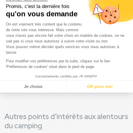
Heide säubern, um die hygienischen Bedingungen der
Bevölkerung zu verbessern. Der größte Teil des Waldes in
den Landes ist daher nicht natürlich, sondern künstlich
angelegt. Einige Gebiete an der Küste waren jedoch
bereits vor fast zweitausend Jahren bewaldet. Die
Edelsteinindustrie (Harzgewinnung) war lange Zeit der
Hauptreichtum der Landes, doch diese Tätigkeit wurde in
den 1990er Jahren allmählich eingestellt und durch die
Forstwirtschaft und die Papierindustrie ersetzt. Heute ist
der Wald der Landes immer noch eines der schönsten
Beispiele für kultivierte Wälder, aber auch der perfekte
Ort, wenn Sie Ihren Campingurlaub so naturnah wie
möglich verbringen möchten!
Autres points d'intérêts aux alentours
du camping