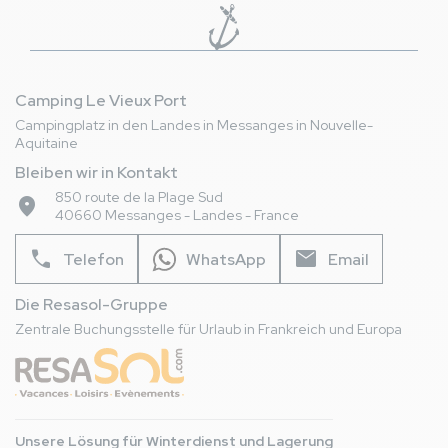
Camping Le Vieux Port
Campingplatz in den Landes in Messanges in Nouvelle-
Aquitaine
Bleiben wir in Kontakt
850 route de la Plage Sud
place
40660 Messanges - Landes - France
phone
mail
Telefon
WhatsApp
Email
Die Resasol-Gruppe
Zentrale Buchungsstelle für Urlaub in Frankreich und Europa
Unsere Lösung für Winterdienst und Lagerung