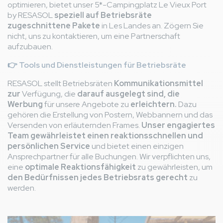
optimieren, bietet unser 5*-Campingplatz Le Vieux Port
by RESASOL
speziell auf Betriebsräte
zugeschnittene Pakete
in Les Landes an. Zögern Sie
nicht, uns zu kontaktieren, um eine Partnerschaft
aufzubauen.
👉
Tools und Dienstleistungen für Betriebsräte
RESASOL stellt Betriebsräten
Kommunikationsmittel
zur
Verfügung, die
darauf ausgelegt sind, die
Werbung
für unsere Angebote zu
erleichtern.
Dazu
gehören die Erstellung von Postern, Webbannern und das
Versenden von erläuternden Frames.
Unser engagiertes
Team gewährleistet einen reaktionsschnellen und
persönlichen Service
und bietet einen einzigen
Ansprechpartner für alle Buchungen. Wir verpflichten uns,
eine
optimale Reaktionsfähigkeit
zu gewährleisten, um
den Bedürfnissen jedes Betriebsrats gerecht
zu
werden.
Bild