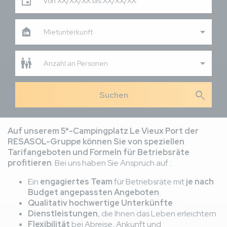
Von XX/XX/XX bis XX/XX/XX
Mietunterkunft
Anzahl an Personen
search
Auf unserem 5*-Campingplatz Le Vieux Port der
RESASOL-Gruppe können Sie von speziellen
Tarifangeboten und Formeln für Betriebsräte
profitieren
. Bei uns haben Sie Anspruch auf :
Ein
engagiertes Team
für Betriebsräte mit
je nach
Budget angepassten Angeboten
.
Qualitativ hochwertige Unterkünfte
Dienstleistungen
, die Ihnen das Leben erleichtern
Flexibilität
bei Abreise, Ankunft und