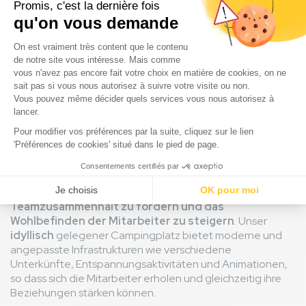
Warum ein Betriebsräte-Angebot mit
Le Vieux Port by RESASOL wählen?
Ein
Angebot auf dem Campingplatz Le Vieux Port für
Betriebsräte
zu konkretisieren, ist eine
außergewöhnliche Gelegenheit,
den
Teamzusammenhalt zu fördern und das
Wohlbefinden der Mitarbeiter zu steigern
. Unser
idyllisch
gelegener Campingplatz bietet moderne und
angepasste Infrastrukturen wie verschiedene
Unterkünfte, Entspannungsaktivitäten und Animationen,
so dass sich die Mitarbeiter erholen und gleichzeitig ihre
Beziehungen stärken können.