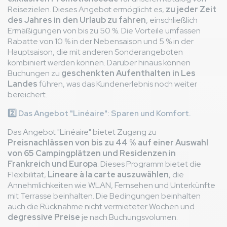
Reisezielen. Dieses Angebot ermöglicht es,
zu jeder Zeit
des Jahres in den Urlaub zu fahren
, einschließlich
Ermäßigungen von bis zu 50 %. Die Vorteile umfassen
Rabatte von 10 % in der Nebensaison und 5 % in der
Hauptsaison, die mit anderen Sonderangeboten
kombiniert werden können. Darüber hinaus können
Buchungen zu
geschenkten Aufenthalten in Les
Landes
führen, was das Kundenerlebnis noch weiter
bereichert.
2️⃣
Das Angebot "Linéaire": Sparen und Komfort.
Das Angebot "Linéaire" bietet Zugang zu
Preisnachlässen von bis zu 44 % auf einer Auswahl
von 65 Campingplätzen und Residenzen in
Frankreich und Europa
. Dieses Programm bietet die
Flexibilität,
Lineare à la carte auszuwählen
, die
Annehmlichkeiten wie WLAN, Fernsehen und Unterkünfte
mit Terrasse beinhalten. Die Bedingungen beinhalten
auch die Rücknahme nicht vermieteter Wochen und
degressive Preise
je nach Buchungsvolumen.