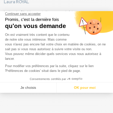
Laura ROYAL
Leiterin für Veranstaltungsprojekte
📲 : +33 (0) 676 617 583
📞 : +33 (0) 558 585 246
📧 :
arena@resasol.com
Zusammen erwecken wir Ihre Veranstaltungen zum
Leben!
EINEN TERMIN PLANEN