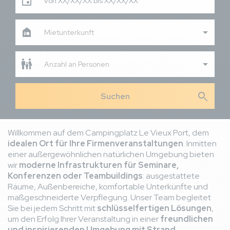
Von XX/XX/XX bis XX/XX/XX
Mietunterkunft
Anzahl an Personen
search
Willkommen auf dem Campingplatz Le Vieux Port, dem
idealen Ort für Ihre Firmenveranstaltungen
. Inmitten
einer außergewöhnlichen natürlichen Umgebung bieten
wir
moderne Infrastrukturen für Seminare,
Konferenzen oder Teambuildings
: ausgestattete
Räume, Außenbereiche, komfortable Unterkünfte und
maßgeschneiderte Verpflegung. Unser Team begleitet
Sie bei jedem Schritt mit
schlüsselfertigen Lösungen
,
um den Erfolg Ihrer Veranstaltung in einer
freundlichen
und inspirierenden Umgebung mit Strand,