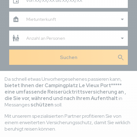
Von XX/XX/XX bis XX/XX/XX
Mietunterkunft
Anzahl an Personen
search
Da schnell etwas Unvorhergesehenes passieren kann,
bietet Ihnen der Campingplatz Le Vieux Port*****
eine umfassende Reiserücktrittsversicherung an
,
die Sie vor, während und nach Ihrem Aufenthalt
in
Messanges
schützen
soll.
Mit unserem spezialisierten Partner profitieren Sie von
einem erweiterten Versicherungsschutz, damit Sie wirklich
beruhigt reisen können.