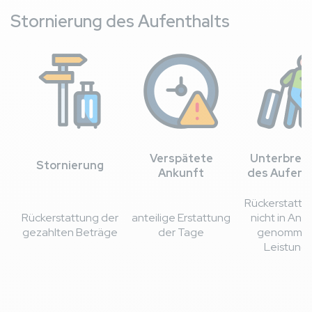
Stornierung des Aufenthalts
Verspätete
Unterbrec
Stornierung
Ankunft
des Aufent
Rückerstattu
Rückerstattung der
anteilige Erstattung
nicht in Ans
gezahlten Beträge
der Tage
genomme
Leistung