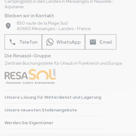
Campingplatz in den Landes in Messanges in Nouvelle-
Aquitaine
Bleiben wir in Kontakt
850 route de la Plage Sud
place
40660 Messanges - Landes - France
phone
mail
Telefon
WhatsApp
Email
Die Resasol-Gruppe
Zentrale Buchungsstelle für Urlaub in Frankreich und Europa
Unsere Lösung für Winterdienst und Lagerung
Unsere neuesten Stellenangebote
Werden Sie Eigentümer