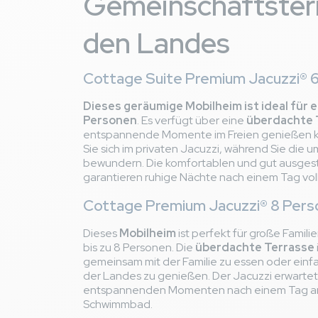
Gemeinschaftsterr
Familie K
Pays
den Landes
von 07/06/2025 b
Familie mit Teena
Cottage Suite Premium Jacuzzi® 
Avis hébergement
Dieses geräumige Mobilheim ist ideal für ei
Fantastisch onde
thumb_up
Personen
. Es verfügt über eine
überdachte 
langs om te vragen o
entspannende Momente im Freien genießen 
Sie sich im privaten Jacuzzi, während Sie die 
Het lawaai van de
thumb_down
bewundern. Die komfortablen und gut ausges
of fluitketel mee. E
garantieren ruhige Nächte nach einem Tag voll
theekoppen.
Avis général
Cottage Premium Jacuzzi® 8 Per
Geweldige locati
thumb_up
Dieses
Mobilheim
ist perfekt für große Familie
Het is een grote 
thumb_down
bis zu 8 Personen. Die
überdachte Terrasse
leren kennen. Daar
gemeinsam mit der Familie zu essen oder einfa
we dat de fanfare e
der Landes zu genießen. Der Jacuzzi erwartet
entspannenden Momenten nach einem Tag am
Schwimmbad.
Romain B