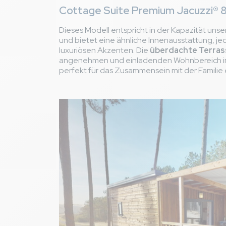
Fra
Cottage Suite Premium Jacuzzi® 
von 06/06/2025 b
Unter Freunden
Dieses Modell entspricht in der Kapazität un
und bietet eine ähnliche Innenausstattung, je
Avis hébergement
luxuriösen Akzenten. Die
überdachte Terras
angenehmen und einladenden Wohnbereich im 
Aménagement int
thumb_up
perfekt für das Zusammensein mit der Familie 
Chauffe eau marc
thumb_down
Avis général
Localisation : à 
thumb_up
Mettre en place u
thumb_down
frustration d attend
Gaël C
France
von 28/05/2025 b
Unter Freunden
Avis hébergement