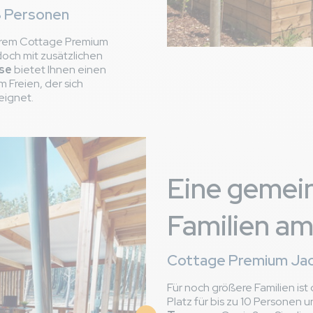
nce
8 Personen
is 09/06/2025
serem Cottage Premium
doch mit zusätzlichen
se
bietet Ihnen einen
Freien, der sich
erieur
eignet.
hant très mal
2 pas de l océan et vieux boucau facilement accessible à vélo
n système de réservation des courts de tennis (même si gratui
Eine gemei
re sans pouvoir jouer !
Familien a
Cottage Premium Jac
is 01/06/2025
Für noch größere Familien ist
Platz für bis zu 10 Personen 