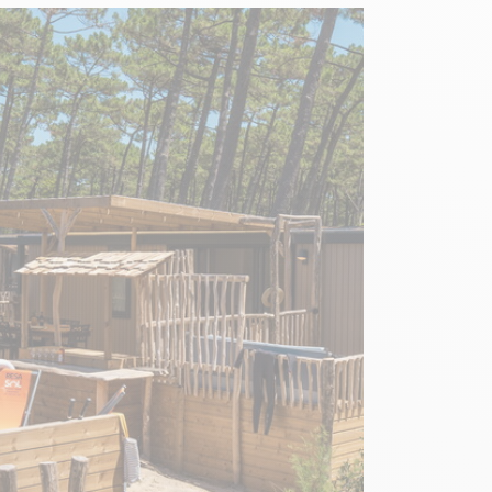
9,6
/ 10
gelmatig iemand
 neem een waterkoker
en koffie en
 hebben elkaar hier
omen rijden denken
8,4
/ 10