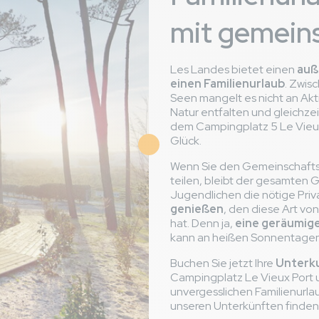
mit gemein
e B
France
is 31/08/2024
Les Landes bietet einen
auß
einen Familienurlaub
. Zwis
Seen mangelt es nicht an Akti
Natur entfalten und gleichze
gement surtout la chambre parentale. Le jacuzzi avec sa terras
dem Campingplatz 5 Le Vieux 
Glück.
out les ustensiles de cuisine (pas du tout de planche à découper
 remplir le jacuzzi sans faire appel à la maintenance
Wenn Sie den Gemeinschaftsbe
teilen, bleibt der gesamten 
Jugendlichen die nötige Pri
genießen
, den diese Art vo
hat. Denn ja,
eine geräumig
kann an heißen Sonnentagen
rance
Buchen Sie jetzt Ihre
Unterk
Campingplatz Le Vieux Port u
is 18/08/2024
unvergesslichen Familienurla
ger(n)
unseren Unterkünften finden 