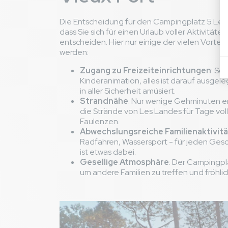
s'ouvraient pas. La 
qualitatif. Attentio
Die Entscheidung für den Campingplatz 5 Le 
sortie de douche.
dass Sie sich für einen Urlaub voller Aktivitä
entscheiden. Hier nur einige der vielen Vorteile
werden:
ANNE T
Franc
Zugang zu Freizeiteinrichtungen
: Sc
von 20/04/2025 b
Kinderanimation, alles ist darauf ausgeleg
Familie mit Teena
in aller Sicherheit amüsiert.
Strandnähe
: Nur wenige Gehminuten en
Avis hébergement
die Strände von Les Landes für Tage vo
La grandeur
thumb_up
Faulenzen.
Abwechslungsreiche Familienaktivit
Très mal entrete
thumb_down
Radfahren, Wassersport - für jeden Ges
couteau qui coupe, j
ist etwas dabei.
époque, quelqu'un ve
Gesellige Atmosphäre
: Der Campingplat
Avis général
um andere Familien zu treffen und fröhli
La piscine , les in
thumb_up
Les mobiles homes
thumb_down
Karcher sur les autr
C'est pas très drôle