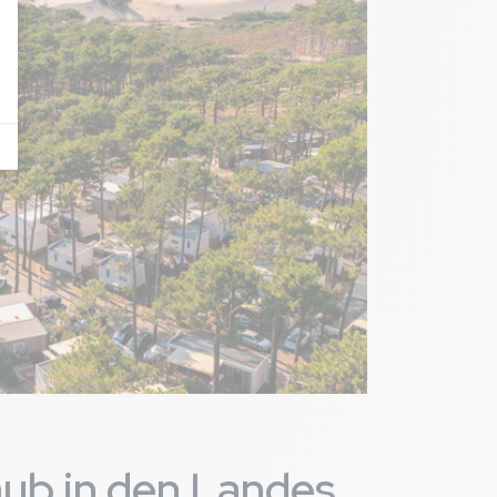
 ferait plus
lement détint en
4,8
/ 10
rsonnes, pas un
ernier à la même
d'entendre le
de 8h du matin.
aub in den Landes