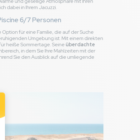
 warme und gesellige Atmosphäre mit Ihren
e
ch dabei in Ihrem Jacuzzi.
iscine 6/7 Personen
e Option für eine Familie, die auf der Suche
beruhigenden Umgebung ist. Mit einem direkten
8,2
/ 10
l für heiße Sommertage. Seine
überdachte
ereich, in dem Sie Ihre Mahlzeiten mit der
hrend Sie den Ausblick auf die umliegende
et dépendance
us avec le jacuzzi
 Un peu en retrait
ropre ainsi que
eux fenêtres ne