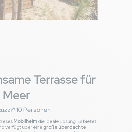
t) : beaucoup de
nsame Terrasse für
m Meer
10,0
/ 10
uzzi® 10 Personen
 dieses
Mobilheim
die ideale Lösung. Es bietet
und verfügt über eine
große überdachte