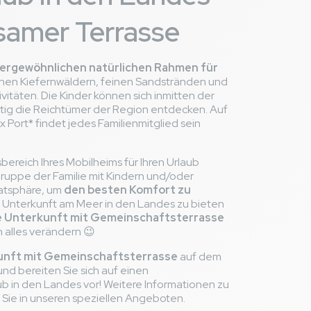
samer Terrasse
7,8
/ 10
ergewöhnlichen natürlichen Rahmen für
chen Kiefernwäldern, feinen Sandstränden und
vitäten. Die Kinder können sich inmitten der
itig die Reichtümer der Region entdecken. Auf
se.
Port* findet jedes Familienmitglied sein
 ) Il serait bien de
reich Ihres Mobilheims für Ihren Urlaub
Gruppe der Familie mit Kindern und/oder
vatsphäre, um
den besten Komfort zu
n Unterkunft am Meer in den Landes zu bieten
e Unterkunft mit Gemeinschaftsterrasse
 alles verändern
😉
7,5
/ 10
unft mit Gemeinschaftsterrasse
auf dem
nd bereiten Sie sich auf einen
ub in den Landes vor! Weitere Informationen zu
Sie in unseren speziellen Angeboten.