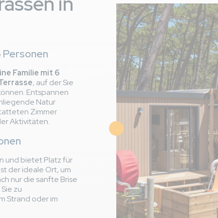
assen in
-Bas
is 14/06/2025
ger(n)
6 Personen
ne Familie mit 6
rkomen, heerlijke jacuzzi, we hebben genoten! Er kwam ook re
Terrasse
, auf der Sie
f alles in orde was.
können. Entspannen
umliegende Natur
 jacuzzi, er is niets aanwezig om thee te maken of te drinken;
tatteten Zimmer
r zijn ook geen kopjes. Er zijn glazen en espresso kopjes maar ge
er Aktivitäten.
Bild
sonen
e, mooie omgeving, prachtige zee
n und bietet Platz für
commerciële camping. Wij komen hier al 37 jaar. Sterker nog; wij
ist der ideale Ort, um
 hebben we nog nooit iemand over gehoord. Elke x als we aank
ch nur die sanfte Brise
r staat haha maar niemand kent ons.
 Sie zu
 Strand oder im