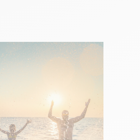
aration des
s étions au bord de
ue jour (ou
une fois par jour
..) très incomplets
 la totalité Une fois
é
 logements premium
, calme la nuit
7,0
/ 10