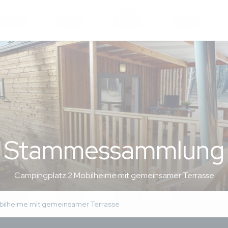
lles basique.
 la plage,, parc aquatique sympa, lieu de vie (terrasse) ideal
pas renové, manque de ustansilles basique (10 fourchette pou
 couteau à pain, pas de seche cheveux, etc)
rance
s 26/07/2025
rn)
Stammessammlung
e personnel, la variété des animations, l'ensemble des spectacl
sonnel d'accueil et de massage très très agréables. Serviable et
Campingplatz 2 Mobilheime mit gemeinsamer Terrasse
ffée
bilheime mit gemeinsamer Terrasse
le séjour s'est bien passé. Un bémol sur la propreté de la terras