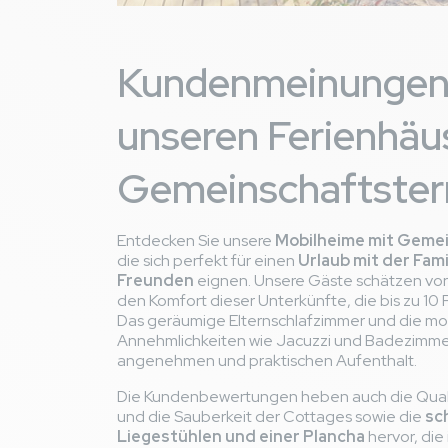
La qualité du log
thumb_up
modules, TOP !!!
Kundenmeinungen
Compte tenu du p
thumb_down
la route à l'angle 
presque) pour que l
unseren Ferienhäu
nettoyé par un techni
en arrivant dans l'i
Gemeinschaftster
équipé correctement
Avis général
Entdecken Sie unsere
Mobilheime mit Geme
Nous avons passé 
thumb_up
die sich perfekt für einen
Urlaub mit der Fami
l'ont rendu encore p
Freunden
eignen. Unsere Gäste schätzen vor
Une salle de fitn
thumb_down
den Komfort dieser Unterkünfte, die bis zu 10 
Das geräumige Elternschlafzimmer und die m
Annehmlichkeiten wie Jacuzzi und Badezimmer
JEAN B
France
angenehmen und praktischen Aufenthalt.
von 11/08/2024 bi
Die Kundenbewertungen heben auch die Quali
Familie mit Kind(e
und die Sauberkeit der Cottages sowie die
sc
Liegestühlen und einer Plancha
hervor, die 
Avis hébergement