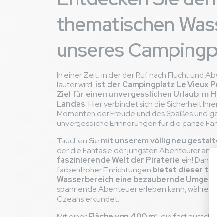
thematischen Was
unseres Campingp
In einer Zeit, in der der Ruf nach Flucht und 
lauter wird,
ist der Campingplatz Le Vieux P
Ziel für einen unvergesslichen Urlaub im 
Landes
. Hier verbindet sich die Sicherheit Ihr
Momenten der Freude und des Spaßes und ga
unvergessliche Erinnerungen für die ganze Fam
Tauchen Sie
mit unserem völlig neu gestal
der die Fantasie der jüngsten Abenteurer anreg
faszinierende Welt der Piraterie
ein! Dank
farbenfroher Einrichtungen
bietet dieser t
Wasserbereich eine bezaubernde Umgeb
spannende Abenteuer erleben kann, während 
Ozeans erkundet.
Mit einer
Fläche von 400 m²
, die fast ausschl