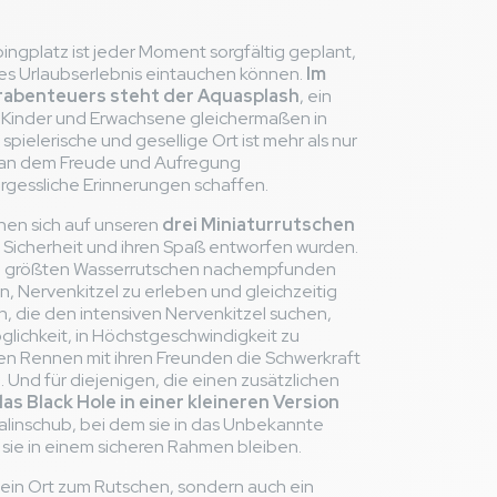
gplatz ist jeder Moment sorgfältig geplant,
ches Urlaubserlebnis eintauchen können.
Im
rabenteuers steht der Aquasplash
, ein
, Kinder und Erwachsene gleichermaßen in
spielerische und gesellige Ort ist mehr als nur
rt, an dem Freude und Aufregung
essliche Erinnerungen schaffen.
nen sich auf unseren
drei Miniaturrutschen
re Sicherheit und ihren Spaß entworfen wurden.
en größten Wasserrutschen nachempfunden
n, Nervenkitzel zu erleben und gleichzeitig
n, die den intensiven Nervenkitzel suchen,
glichkeit, in Höchstgeschwindigkeit zu
en Rennen mit ihren Freunden die Schwerkraft
 Und für diejenigen, die einen zusätzlichen
as Black Hole in einer kleineren Version
alinschub, bei dem sie in das Unbekannte
sie in einem sicheren Rahmen bleiben.
r ein Ort zum Rutschen, sondern auch ein