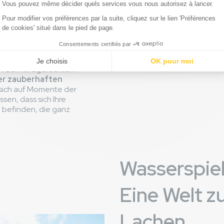
e Hauptattraktion
asserbereich, der nur
ietet eine Vielzahl
lätzen, sodass sich
ern in aller Sicherheit
en, in den
in den kindgerechten
ser zauberhaften
e sich auf Momente der
sen, dass sich Ihre
 befinden, die ganz
Wasserspiel
Eine Welt 
Lachen