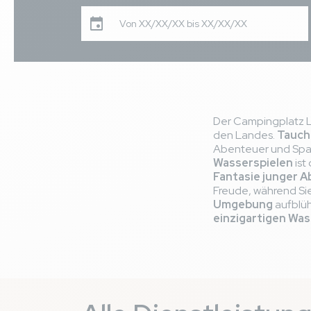
Von XX/XX/XX bis XX/XX/XX
Der Campingplatz Le
den Landes.
Tauch
Abenteuer und Spaß
Wasserspielen
ist
Fantasie junger 
Freude, während Sie
Umgebung
aufblüh
einzigartigen Wa