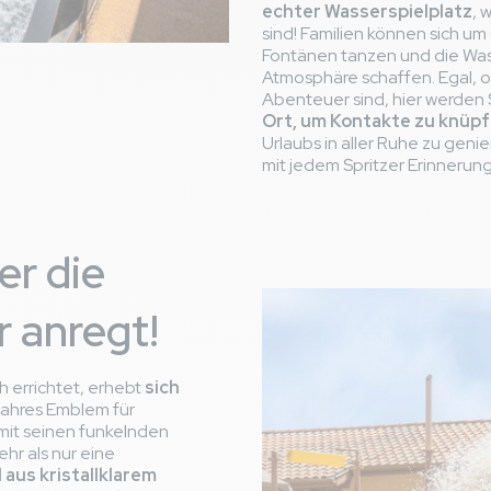
echter Wasserspielplatz
, 
sind! Familien können sich u
Fontänen tanzen und die Wass
Atmosphäre schaffen. Egal, 
Abenteuer sind, hier werden 
Ort, um Kontakte zu knüp
Urlaubs in aller Ruhe zu geni
mit jedem Spritzer Erinneru
der die
r anregt!
ch errichtet, erhebt
sich
 wahres Emblem für
mit seinen funkelnden
hr als nur eine
l aus kristallklarem