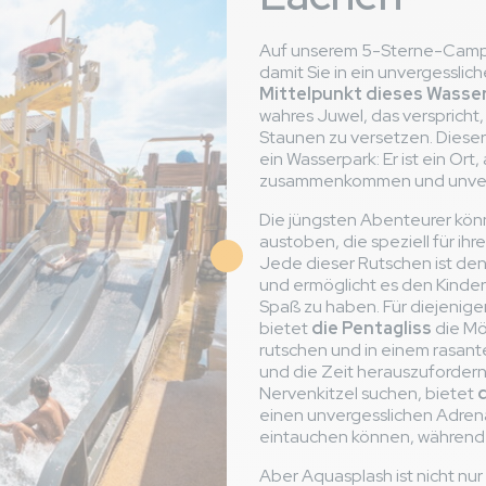
Auf unserem 5-Sterne-Campin
damit Sie in ein unvergessli
Mittelpunkt dieses Wasse
wahres Juwel, das verspricht
Staunen zu versetzen. Dieser 
ein Wasserpark: Er ist ein O
zusammenkommen und unverg
Die jüngsten Abenteurer kön
austoben, die speziell für ih
Jede dieser Rutschen ist d
und ermöglicht es den Kinder
Spaß zu haben. Für diejenige
bietet
die Pentagliss
die Mö
rutschen und in einem rasant
und die Zeit herauszufordern.
Nervenkitzel suchen, bietet
d
einen unvergesslichen Adren
eintauchen können, während 
Aber Aquasplash ist nicht nu