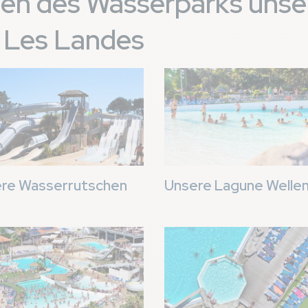
ngen des Wasserparks unse
 Les Landes
Bild
re Wasserrutschen
Unsere Lagune Welle
Bild