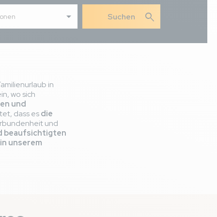
search
sonen
amilienurlaub in
in, wo sich
hen und
tet, dass es
die
Verbundenheit und
d beaufsichtigten
 in unserem