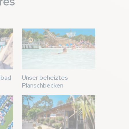
res
Bild
nbad
Unser beheiztes
Planschbecken
Bild