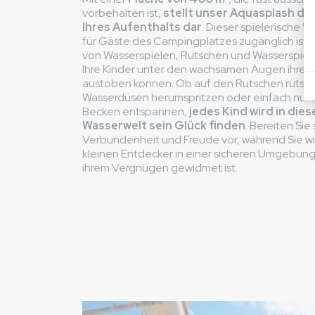
vorbehalten ist,
stellt unser Aquasplash di
Ihres Aufenthalts dar
. Dieser spielerische W
für Gäste des Campingplatzes zugänglich ist, b
von Wasserspielen, Rutschen und Wasserspielp
Ihre Kinder unter den wachsamen Augen ihrer Elt
austoben können. Ob auf den Rutschen rutsch
Wasserdüsen herumspritzen oder einfach nur 
Becken entspannen,
jedes Kind wird in die
Wasserwelt sein Glück finden
. Bereiten Si
Verbundenheit und Freude vor, während Sie wis
kleinen Entdecker in einer sicheren Umgebung
ihrem Vergnügen gewidmet ist.