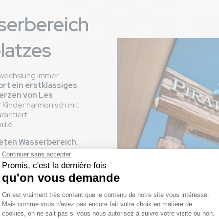
serbereich
latzes
Abwechslung immer
ort ein erstklassiges
Herzen von Les
er Kinder harmonisch mit
rantiert
ilie.
teten Wasserbereich
,
en soll, in
die
 moderner und
Bild
hematische
ung
, in der jedes Kind
es die Schätze des
ießlich Kindern