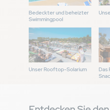
Bedeckter und beheizter
Unse
Swimmingpool
Bild
Bild
Unser Rooftop-Solarium
Das 
Sna
Entdecken Sie den