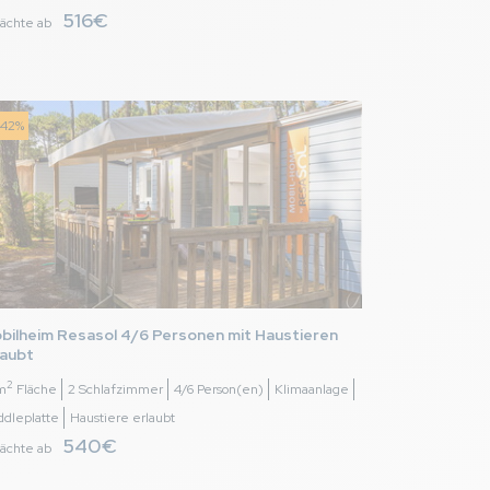
516€
ächte ab
6,0
/ 10
-42%
 Terrasse. Moderne
s leer ist, da es
e dass man als Gast
 machen.
bilheim Resasol 4/6 Personen mit Haustieren 
des. Öffentliche
laubt
2
m
Fläche
2 Schlafzimmer
4/6 Person(en)
Klimaanlage
ddleplatte
Haustiere erlaubt
 Gasofen für kühle
540€
ächte ab