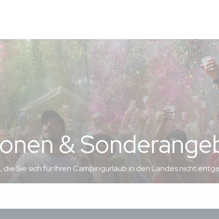
rfekt. Restaurant sehr gut.
. Creperie nicht zu empfehlen.
agne
is 05/06/2026
ger(n)
ionen & Sonderange
anden, nur keine Spülmaschine.
die Sie sich für Ihren Campingurlaub in den Landes nicht entge
l zu klein. Wir waren zu 4 und das war schon eng.
nd Sauberer Campingplatz. Das Meer war in 10 Minuten zu errei
 Hund an jeden abschnitt des Strandes dabei sein konnten. Das 