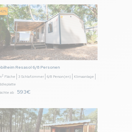
hen wollte).
-42%
8,0
/ 10
bilheim Resasol 6/8 Personen
2
m
Fläche
3 Schlafzimmer
6/8 Person(en)
Klimaanlage
ddleplatte
593€
ächte ab
8,3
/ 10