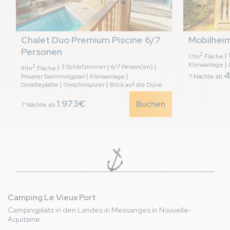
Chalet Duo Premium Piscine 6/7 
Mobilhei
Personen
2
17m
Fläche
Klimaanlage
2
3 Schlafzimmer
6/7 Person(en)
91m
Fläche
4
Privater Swimmingpool
Klimaanlage
7 Nächte ab
Griddleplatte
Geschirrspüler
Blick auf die Düne
1 973€
Buchen
7 Nächte ab
Camping Le Vieux Port
Campingplatz in den Landes in Messanges in Nouvelle-
Aquitaine