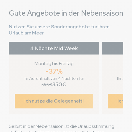
Gute Angebote in der Nebensaison
Nutzen Sie unsere Sonderangebote für Ihren
Urlaub am Meer
4 Nächte Mid Week
7 
Montag bis Freitag
Fr
-37%
Ihr Aufenthalt von 4 Nächten für
Ihr Aufe
350€
556€
Ich nutze die Gelegenheit!
Ich nu
Selbst in der Nebensaison ist die Urlaubsstimmung