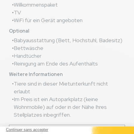
Willkommenspaket
TV
WiFi für ein Gerät angeboten
Optional
Babyausstattung (Bett, Hochstuhl, Badesitz)
Bettwäsche
Handtücher
Reinigung am Ende des Aufenthalts
Weitere Informationen
Tiere sind in dieser Mietunterkunft nicht
erlaubt
Im Preis ist ein Autoparkplatz (keine
Wohnmobile) auf oder in der Nähe Ihres
Stellplatzes inbegriffen.
assignment
Plan der Mietunterkunft ansehen