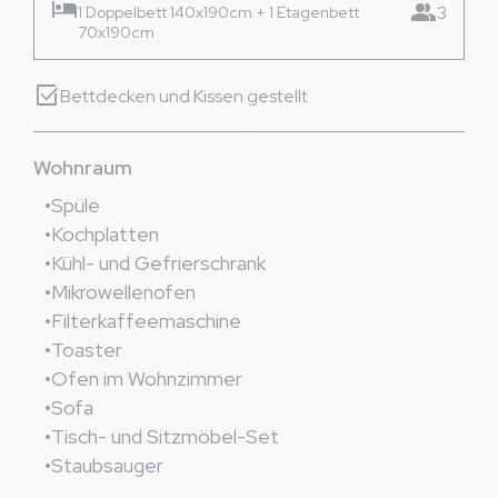
hotel
group
3
1 Doppelbett 140x190cm + 1 Etagenbett
70x190cm
select_check_box
Bettdecken und Kissen gestellt
Wohnraum
Spüle
Kochplatten
Kühl- und Gefrierschrank
Mikrowellenofen
Filterkaffeemaschine
Toaster
Ofen im Wohnzimmer
Sofa
Tisch- und Sitzmöbel-Set
Staubsauger