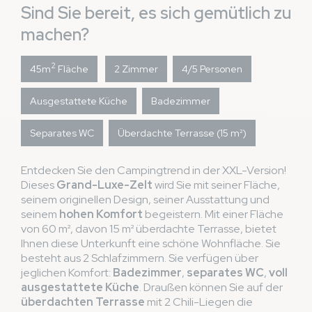
Sind Sie bereit, es sich gemütlich zu
machen?
2
45m
Fläche
2 Zimmer
4/5 Personen
Ausgestattete Küche
Badezimmer
Separates WC
Überdachte Terrasse (15 m²)
Entdecken Sie den Campingtrend in der XXL-Version!
Dieses
Grand-Luxe-Zelt
wird Sie mit seiner Fläche,
seinem originellen Design, seiner Ausstattung und
seinem
hohen Komfort
begeistern. Mit einer Fläche
von 60 m², davon 15 m² überdachte Terrasse, bietet
Ihnen diese Unterkunft eine schöne Wohnfläche. Sie
besteht aus 2 Schlafzimmern. Sie verfügen über
jeglichen Komfort:
Badezimmer
,
separates WC
,
voll
ausgestattete Küche
. Draußen können Sie auf der
überdachten Terrasse
mit 2 Chili-Liegen die