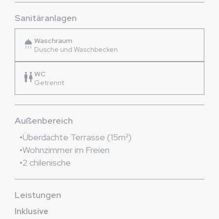
Sanitäranlagen
Waschraum
shower
Dusche und Waschbecken
WC
wc
Getrennt
Außenbereich
Überdachte Terrasse (15m²)
Wohnzimmer im Freien
2 chilenische
Leistungen
Inklusive