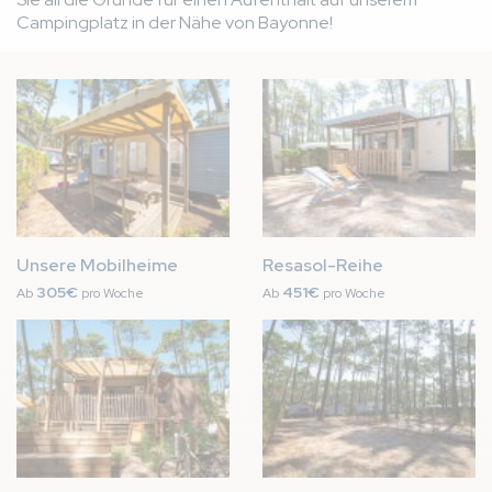
Campingplatz in der Nähe von Bayonne!
Bild
Bild
Unsere Mobilheime
Resasol-Reihe
305€
451€
Ab
pro Woche
Ab
pro Woche
Bild
Bild