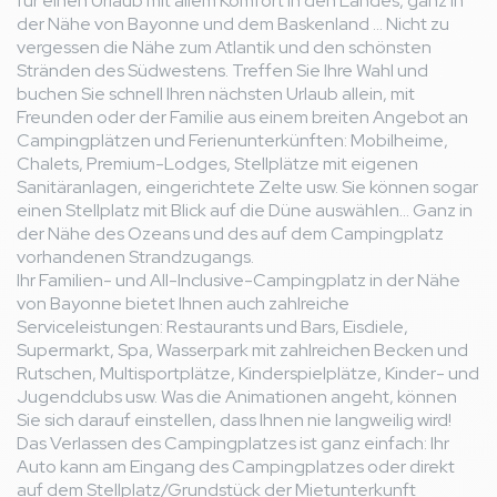
für einen Urlaub mit allem Komfort in den Landes, ganz in
der Nähe von Bayonne und dem Baskenland ... Nicht zu
vergessen die Nähe zum Atlantik und den schönsten
Stränden des Südwestens. Treffen Sie Ihre Wahl und
buchen Sie schnell Ihren nächsten Urlaub allein, mit
Freunden oder der Familie aus einem breiten Angebot an
Campingplätzen und Ferienunterkünften: Mobilheime,
Chalets, Premium-Lodges, Stellplätze mit eigenen
Sanitäranlagen, eingerichtete Zelte usw. Sie können sogar
einen Stellplatz mit Blick auf die Düne auswählen... Ganz in
der Nähe des Ozeans und des auf dem Campingplatz
vorhandenen Strandzugangs.
Ihr Familien- und All-Inclusive-Campingplatz in der Nähe
von Bayonne bietet Ihnen auch zahlreiche
Serviceleistungen: Restaurants und Bars, Eisdiele,
Supermarkt, Spa, Wasserpark mit zahlreichen Becken und
Rutschen, Multisportplätze, Kinderspielplätze, Kinder- und
Jugendclubs usw. Was die Animationen angeht, können
Sie sich darauf einstellen, dass Ihnen nie langweilig wird!
Das Verlassen des Campingplatzes ist ganz einfach: Ihr
Auto kann am Eingang des Campingplatzes oder direkt
auf dem Stellplatz/Grundstück der Mietunterkunft