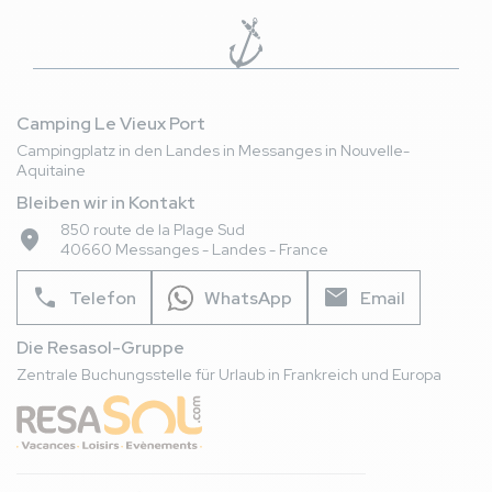
Sie die Freuden von Süß- und Salzwasser.
Camping Le Vieux Port
Campingplatz in den Landes in Messanges in Nouvelle-
Aquitaine
Bleiben wir in Kontakt
850 route de la Plage Sud
place
40660 Messanges - Landes - France
phone
mail
Telefon
WhatsApp
Email
Die Resasol-Gruppe
Zentrale Buchungsstelle für Urlaub in Frankreich und Europa