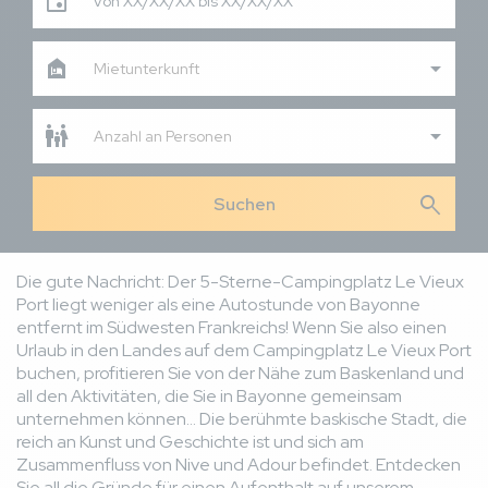
Von XX/XX/XX bis XX/XX/XX
Mietunterkunft
Anzahl an Personen
search
Die gute Nachricht: Der 5-Sterne-Campingplatz Le Vieux
Port liegt weniger als eine Autostunde von Bayonne
entfernt im Südwesten Frankreichs! Wenn Sie also einen
Urlaub in den Landes auf dem Campingplatz Le Vieux Port
buchen, profitieren Sie von der Nähe zum Baskenland und
all den Aktivitäten, die Sie in Bayonne gemeinsam
unternehmen können... Die berühmte baskische Stadt, die
reich an Kunst und Geschichte ist und sich am
Zusammenfluss von Nive und Adour befindet. Entdecken
Sie all die Gründe für einen Aufenthalt auf unserem