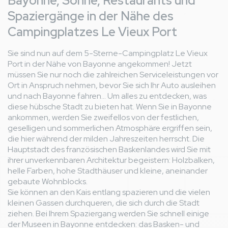
Bayonne, Sonne, Restaurants und
Spaziergänge in der Nähe des
Campingplatzes Le Vieux Port
Sie sind nun auf dem 5-Sterne-Campingplatz Le Vieux
Port in der Nähe von Bayonne angekommen! Jetzt
müssen Sie nur noch die zahlreichen Serviceleistungen vor
Ort in Anspruch nehmen, bevor Sie sich Ihr Auto ausleihen
und nach Bayonne fahren... Um alles zu entdecken, was
diese hübsche Stadt zu bieten hat. Wenn Sie in Bayonne
ankommen, werden Sie zweifellos von der festlichen,
geselligen und sommerlichen Atmosphäre ergriffen sein,
die hier während der milden Jahreszeiten herrscht. Die
Hauptstadt des französischen Baskenlandes wird Sie mit
ihrer unverkennbaren Architektur begeistern: Holzbalken,
helle Farben, hohe Stadthäuser und kleine, aneinander
gebaute Wohnblocks.
Sie können an den Kais entlang spazieren und die vielen
kleinen Gassen durchqueren, die sich durch die Stadt
ziehen. Bei Ihrem Spaziergang werden Sie schnell einige
der Museen in Bayonne entdecken: das Basken- und