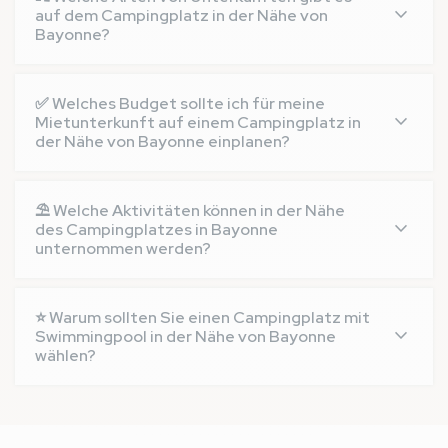
auf dem Campingplatz in der Nähe von
Bayonne?
Lodges, Mobilheime, eingerichtete Zelte, Hütten,
Chalets... Entdecken Sie alle unsere Unterkünfte für
✅ Welches Budget sollte ich für meine
Ihren Campingurlaub in der Nähe von Bayonne.
Mietunterkunft auf einem Campingplatz in
der Nähe von Bayonne einplanen?
Ein Campingplatz in der Nähe von Bayonne bietet
preisgünstige Mietunterkünfte, ungewöhnliche
⛱ Welche Aktivitäten können in der Nähe
Unterkünfte, familienorientierte Mobilheime oder
des Campingplatzes in Bayonne
auch sehr luxuriöse Unterkünfte. In der Nähe von
unternommen werden?
Bayonne: Für jedes Budget und jeden Geschmack ist
etwas dabei.
An Urlaubsaktivitäten mangelt es in Bayonne nicht:
Mittag- und Abendessen in Restaurants,
⭐ Warum sollten Sie einen Campingplatz mit
Fahrradtouren etc.
Swimmingpool in der Nähe von Bayonne
wählen?
Wenn Sie sich für einen Campingplatz in der Nähe
von Bayonne mit Swimmingpool wie den
Campingplatz du Vieux Port entscheiden, genießen