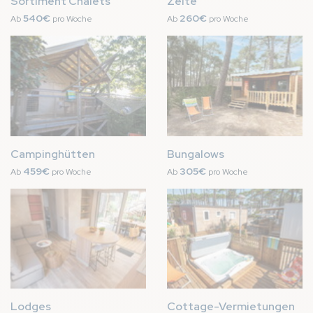
Sortiment Chalets
Zelte
540€
260€
Ab
pro Woche
Ab
pro Woche
Bild
Bild
Campinghütten
Bungalows
459€
305€
Ab
pro Woche
Ab
pro Woche
Bild
Bild
Lodges
Cottage-Vermietungen