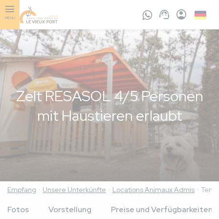
Skip
to
Germa
MENU
main
content
Zelt RESASOL 4/5 Personen
mit Haustieren erlaubt
Empfang
Unsere Unterkünfte
Locations Animaux Admis
Tente
Fotos
Vorstellung
Preise und Verfügbarkeiten