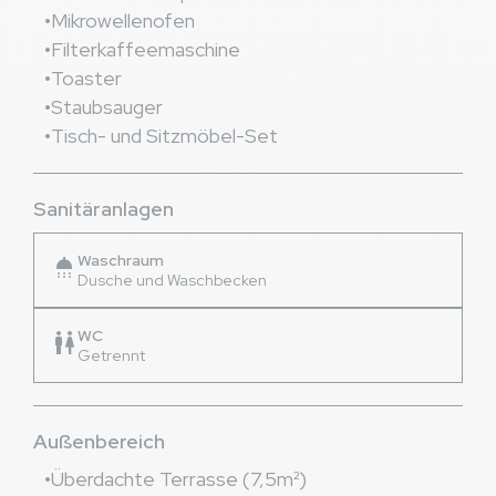
Mikrowellenofen
Filterkaffeemaschine
Toaster
Staubsauger
Tisch- und Sitzmöbel-Set
Sanitäranlagen
Waschraum
shower
Dusche und Waschbecken
WC
wc
Getrennt
Außenbereich
Überdachte Terrasse (7,5m²)