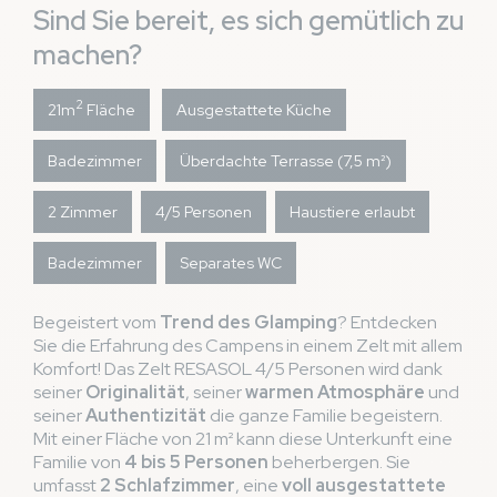
Sind Sie bereit, es sich gemütlich zu
machen?
2
21m
Fläche
Ausgestattete Küche
Badezimmer
Überdachte Terrasse (7,5 m²)
2 Zimmer
4/5 Personen
Haustiere erlaubt
Badezimmer
Separates WC
Begeistert vom
Trend des Glamping
? Entdecken
Sie die Erfahrung des Campens in einem Zelt mit allem
Komfort! Das Zelt RESASOL 4/5 Personen wird dank
seiner
Originalität
, seiner
warmen Atmosphäre
und
seiner
Authentizität
die ganze Familie begeistern.
Mit einer Fläche von 21 m² kann diese Unterkunft eine
Familie von
4 bis 5 Personen
beherbergen. Sie
umfasst
2 Schlafzimmer
, eine
voll ausgestattete