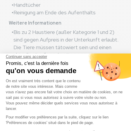
Handtücher
Reinigung am Ende des Aufenthalts
Weitere Informationen
Bis zu 2 Haustiere (außer Kategorie 1 und 2)
sind gegen Aufpreis in der Unterkunft erlaubt.
Die Tiere müssen tätowiert sein und einen
aktuellen Impfpass besitzen.
Im Preis ist ein Autoparkplatz (keine
Wohnmobile) auf oder in der Nähe Ihres
Stellplatzes inbegriffen.
assignment
Plan der Mietunterkunft ansehen
download
Komplettes Inventar anzeigen