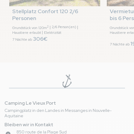
Stellplatz Confort 120 2/6 
Vermietun
Personen
bis 6 Per
2
2/6 Person(en)
Grundstück von 120m
Grundstück v
Haustiere erlaubt
Elektrizität
Haustiere erla
306€
7 Nächte ab
1
7 Nächte ab
Camping Le Vieux Port
Campingplatz in den Landes in Messanges in Nouvelle-
Aquitaine
Bleiben wir in Kontakt
850 route de la Plage Sud