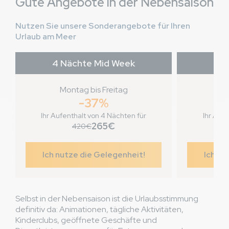
Gute Angebote in der Nebensaison
Nutzen Sie unsere Sonderangebote für Ihren
Urlaub am Meer
4 Nächte Mid Week
7 
Montag bis Freitag
Fr
-37%
Ihr Aufenthalt von 4 Nächten für
Ihr Aufe
265€
420€
Ich nutze die Gelegenheit!
Ich nu
Selbst in der Nebensaison ist die Urlaubsstimmung
definitiv da: Animationen, tägliche Aktivitäten,
Kinderclubs, geöffnete Geschäfte und