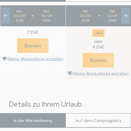
Sun
-
Sun
-
Sat
Sat
arrow_back
arrow_forward
30/08
06/09
05/09
12/09
2026
2026
2026
2026
735€
-42%
735€
Buchen
426€
Meine Wunschliste erstellen
Buchen
Meine Wunschliste erstellen
Details zu Ihrem Urlaub
In der Mietwohnung
Auf dem Campingplatz