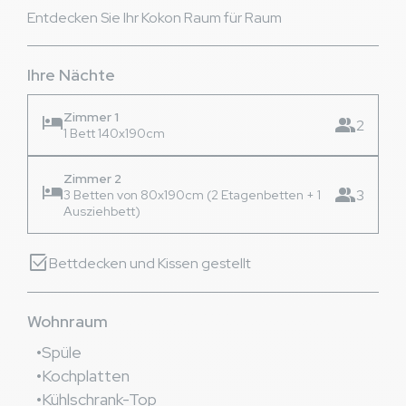
Entdecken Sie Ihr Kokon Raum für Raum
Ihre Nächte
Zimmer 1
hotel
group
2
1 Bett 140x190cm
Zimmer 2
hotel
group
3
3 Betten von 80x190cm (2 Etagenbetten + 1
Ausziehbett)
select_check_box
Bettdecken und Kissen gestellt
Wohnraum
Spüle
Kochplatten
Kühlschrank-Top