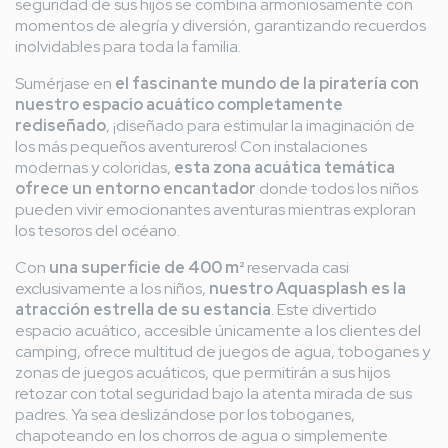
seguridad de sus hijos se combina armoniosamente con
momentos de alegría y diversión, garantizando recuerdos
inolvidables para toda la familia.
Sumérjase en
el fascinante mundo de la piratería con
nuestro espacio acuático completamente
rediseñado
, ¡diseñado para estimular la imaginación de
los más pequeños aventureros! Con instalaciones
modernas y coloridas,
esta zona acuática temática
ofrece un entorno encantador
donde todos los niños
pueden vivir emocionantes aventuras mientras exploran
los tesoros del océano.
Con
una superficie de 400 m²
reservada casi
exclusivamente a los niños,
nuestro Aquasplash es la
atracción estrella de su estancia
. Este divertido
espacio acuático, accesible únicamente a los clientes del
camping, ofrece multitud de juegos de agua, toboganes y
zonas de juegos acuáticos, que permitirán a sus hijos
retozar con total seguridad bajo la atenta mirada de sus
padres. Ya sea deslizándose por los toboganes,
chapoteando en los chorros de agua o simplemente