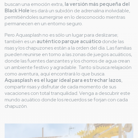
buscan una emoción extra,
la versión más pequeña del
Black Hole
les dará un subidón de adrenalina inolvidable,
permitiéndoles sumergirse en lo desconocido mientras
permanecen en un entorno seguro.
Pero Aquasplash no es sólo un lugar para deslizarse;
también es un
auténtico parque acuático
donde las
risas y los chapuzones están a la orden del día. Las familias
pueden reunirse en torno a las zonas de juegos acuáticos,
donde las fuentes danzantes y los chorros de agua crean
un ambiente festivo y agradable. Tanto si busca relajación
como aventura, aquí encontrará lo que busca.
Aquasplash es el lugar ideal para estrechar lazos
,
compartir risas y disfrutar de cada momento de sus
vacaciones con total tranquilidad. Venga a descubrir este
mundo acuático donde los recuerdos se forjan con cada
chapuzón.
Imagen