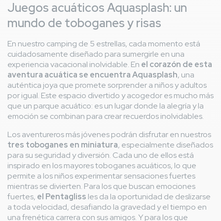
Juegos acuáticos Aquasplash: un
mundo de toboganes y risas
En nuestro camping de 5 estrellas, cada momento está
cuidadosamente diseñado para sumergirle en una
experiencia vacacional inolvidable. En
el corazón de esta
aventura acuática se encuentra Aquasplash
, una
auténtica joya que promete sorprender a niños y adultos
por igual. Este espacio divertido y acogedor es mucho más
que un parque acuático: es un lugar donde la alegría y la
emoción se combinan para crear recuerdos inolvidables.
Los aventureros más jóvenes podrán disfrutar en nuestros
tres toboganes en miniatura
, especialmente diseñados
para su seguridad y diversión. Cada uno de ellos está
inspirado en los mayores toboganes acuáticos, lo que
permite a los niños experimentar sensaciones fuertes
mientras se divierten. Para los que buscan emociones
fuertes,
el Pentagliss
les da la oportunidad de deslizarse
a toda velocidad, desafiando la gravedad y el tiempo en
una frenética carrera con sus amigos. Y para los que