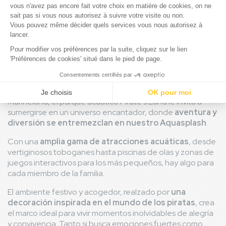
Sus vacaciones con el parque
acuático Pirate's Land
No pierda la oportunidad de regalar a su familia unas
vacaciones inolvidables en el corazón de la magnífica
región de Las Landas. Sin ir tan lejos como Antibes y
Marineland, el parque acuático Pirate's Land le invita a
sumergirse en un universo encantador, donde
aventura y
diversión se entremezclan en nuestro Aquasplash
.
Con una
amplia gama de atracciones acuáticas
, desde
vertiginosos toboganes hasta piscinas de olas y zonas de
juegos interactivos para los más pequeños, hay algo para
cada miembro de la familia.
El ambiente festivo y acogedor, realzado por
una
decoración inspirada en el mundo de los piratas
, crea
el marco ideal para vivir momentos inolvidables de alegría
y convivencia. Tanto si busca emociones fuertes como