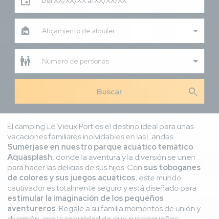
Del XX/XX/XX al XX/XX/XX
Alojamiento de alquiler
Número de personas
search
El camping Le Vieux Port es el destino ideal para unas
vacaciones familiares inolvidables en las Landas.
Sumérjase en nuestro parque acuático temático
Aquasplash
, donde la aventura y la diversión se unen
para hacer las delicias de sus hijos. Con
sus toboganes
de colores y sus juegos acuáticos
, este mundo
cautivador es totalmente seguro y está diseñado para
estimular la imaginación de los pequeños
aventureros
. Regale a su familia momentos de unión y
diversión, con la seguridad de que sus pequeños