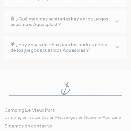
Para cualquier solicitud específica relativa a la
organización de eventos, le aconsejamos que se
🚿 ¿Qué medidas sanitarias hay en los juegos
ponga en contacto con la recepción del camping,
acuáticos Aquasplash?
que podrá darle más información.
Hemos aplicado estrictas medidas de higiene para
garantizar la seguridad de todos los visitantes. Le
🍹 ¿Hay zonas de relax para los padres cerca
recomendamos que se informe de los protocolos
de los juegos acuáticos Aquasplash?
vigentes a su llegada.
Sí, Aquasplash dispone de zonas de relajación
donde los padres pueden descansar sin perder de
vista a sus hijos.
Camping Le Vieux Port
Camping en las Landas en Messanges en Nouvelle-Aquitaine
Sigamos en contacto