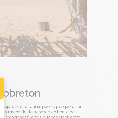
Capbreton
 déjate seducir por su puerto pesquero con
or su mercado de pescado en frente de la
 las emociones fuertes, puedes elegir entre