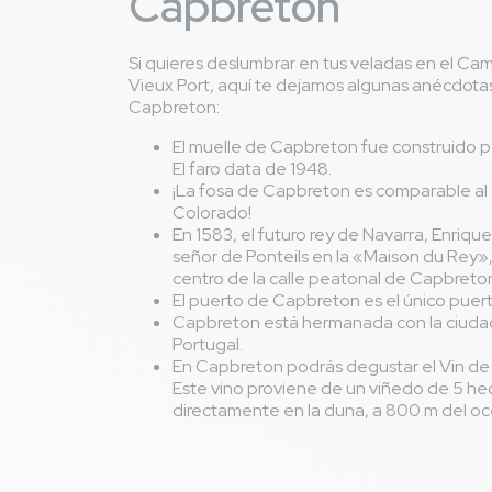
Capbreton
Si quieres deslumbrar en tus veladas en el Cam
Vieux Port, aquí te dejamos algunas anécdotas
Capbreton:
El muelle de Capbreton fue construido po
El faro data de 1948.
¡La fosa de Capbreton es comparable al
Colorado!
En 1583, el futuro rey de Navarra, Enrique 
señor de Ponteils en la «Maison du Rey», 
centro de la calle peatonal de Capbreto
El puerto de Capbreton es el único puert
Capbreton está hermanada con la ciuda
Portugal.
En Capbreton podrás degustar el Vin de 
Este vino proviene de un viñedo de 5 he
directamente en la duna, a 800 m del o