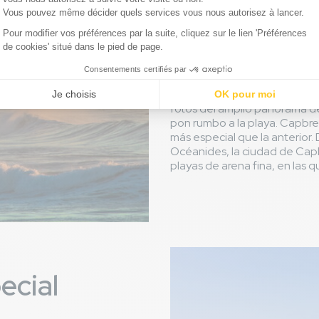
diversas actividades en el pu
pueden convertirse en encuen
todas las demás posibilidades 
Cuando termines con las activ
Capbreton, un largo pontón 
cuando entran en el puerto. A
fotos del amplio panorama de
pon rumbo a la playa. Capbr
más especial que la anterior
Océanides, la ciudad de Capb
playas de arena fina, en las q
ecial