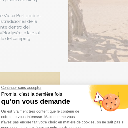
Le Vieux Port podrás
as tradiciones de la
ente dentro del
 Vélodysée, a la cual
da del camping.
Un día en 
Cuando llegues a Capbreton,
numerosos barcos así como p
Capitanía. Si eres amante de