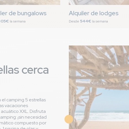
iler de bungalows
Alquiler de lodges
305€
544€
la semana
Desde
la semana
llas cerca
el camping 5 estrellas
nas vacaciones
 acuático XXL. Disfruta
 camping: ¡sin necesidad
Imagen
temático compuesto por
 1 piscina de olas y