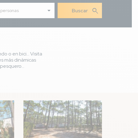
search
 personas
o o en bici... Visita
es más dinámicas
 pesquero...
Imagen