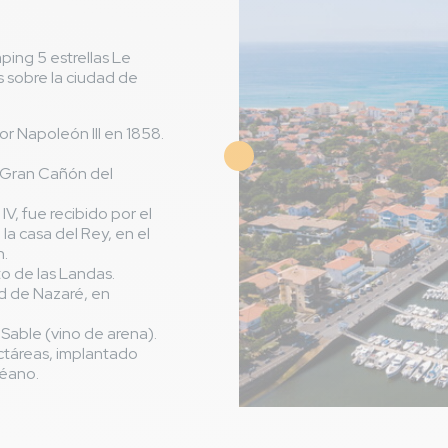
ping 5 estrellas Le
 sobre la ciudad de
r Napoleón III en 1858.
Imagen
 Gran Cañón del
IV, fue recibido por el
la casa del Rey, en el
n.
o de las Landas.
d de Nazaré, en
Sable (vino de arena).
ctáreas, implantado
céano.