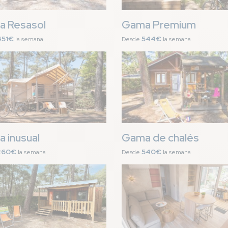
 Resasol
Gama Premium
451€
544€
la semana
Desde
la semana
n
Imagen
 inusual
Gama de chalés
260€
540€
la semana
Desde
la semana
n
Imagen