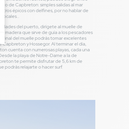
erto de Capbreton: simples salidas al mar
tros épicos con delfines, por no hablar de
locales...
idades del puerto, dirígete al muelle de
de madera que sirve de guía a los pescadores
l final del muelle podrás tomar excelentes
 Capbreton y Hossegor. Al terminar el día,
eton cuenta con numerosas playas, cada una
. Desde la playa de Notre-Dame a la de
reton te permite disfrutar de 5,6 km de
ue podrás relajarte o hacer surf.