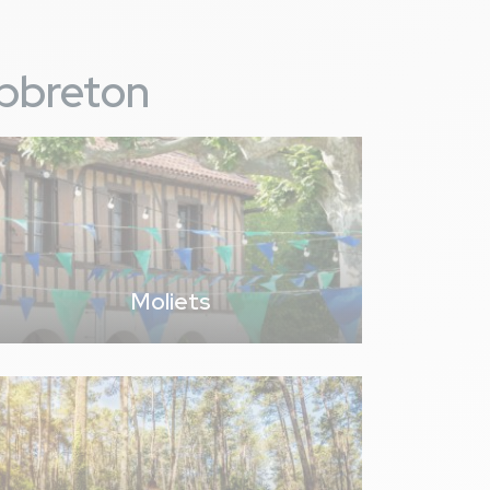
apbreton
Moliets