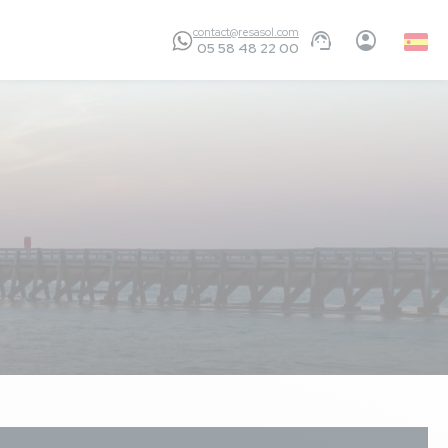
contact@resasol.com
Spani
05 58 48 22 00