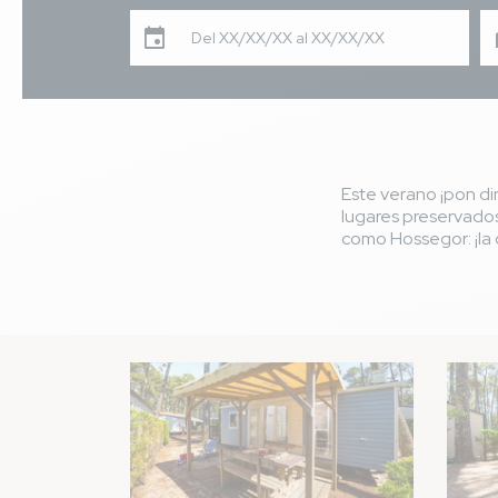
Del XX/XX/XX al XX/XX/XX
Este verano ¡pon dir
lugares preservados
como Hossegor: ¡la c
Imagen
Image