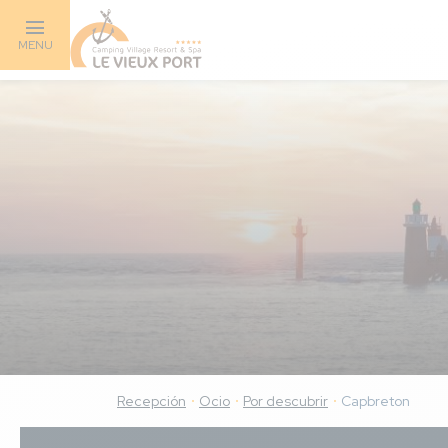
Skip
to
MENU
main
content
Recepción
Ocio
Por descubrir
Capbreton