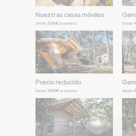
Nuestras casas móviles
Gama
305€
Desde
la semana
Desde
Imagen
Image
Precio reducido
Gama
260€
Desde
la semana
Desde
Imagen
Image