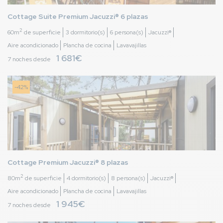
Cottage Suite Premium Jacuzzi® 6 plazas
2
60m
de superficie
3 dormitorio(s)
6 persona(s)
Jacuzzi®
Aire acondicionado
Plancha de cocina
Lavavajillas
1 681€
7 noches desde
-42%
Cottage Premium Jacuzzi® 8 plazas
2
80m
de superficie
4 dormitorio(s)
8 persona(s)
Jacuzzi®
Aire acondicionado
Plancha de cocina
Lavavajillas
1 945€
7 noches desde