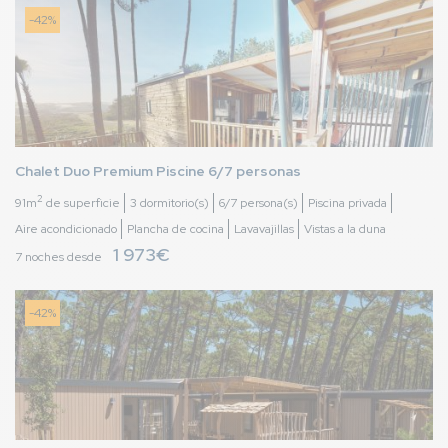
-42%
Chalet Duo Premium Piscine 6/7 personas
2
91m
de superficie
3 dormitorio(s)
6/7 persona(s)
Piscina privada
Aire acondicionado
Plancha de cocina
Lavavajillas
Vistas a la duna
1 973€
7 noches desde
-42%