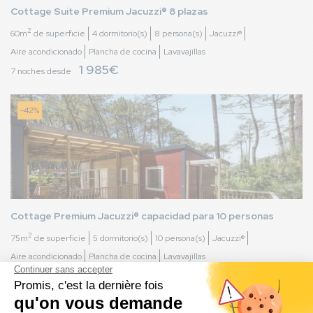
Cottage Suite Premium Jacuzzi® 8 plazas
2
60m
de superficie
4 dormitorio(s)
8 persona(s)
Jacuzzi®
Aire acondicionado
Plancha de cocina
Lavavajillas
1 985€
7 noches desde
-42%
Cottage Premium Jacuzzi® capacidad para 10 personas
2
75m
de superficie
5 dormitorio(s)
10 persona(s)
Jacuzzi®
Aire acondicionado
Plancha de cocina
Lavavajillas
2 038€
Reservar
7 noches desde