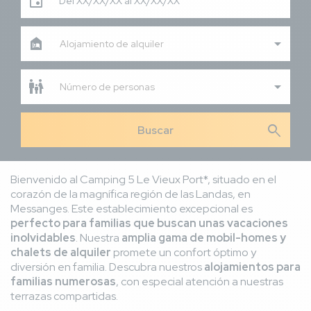
Del XX/XX/XX al XX/XX/XX
Alojamiento de alquiler
Número de personas
search
Bienvenido al Camping 5 Le Vieux Port*, situado en el
corazón de la magnífica región de las Landas, en
Messanges. Este establecimiento excepcional es
perfecto para familias que buscan unas vacaciones
inolvidables
. Nuestra
amplia gama de mobil-homes y
chalets de alquiler
promete un confort óptimo y
diversión en familia. Descubra nuestros
alojamientos para
familias numerosas
, con especial atención a nuestras
terrazas compartidas.