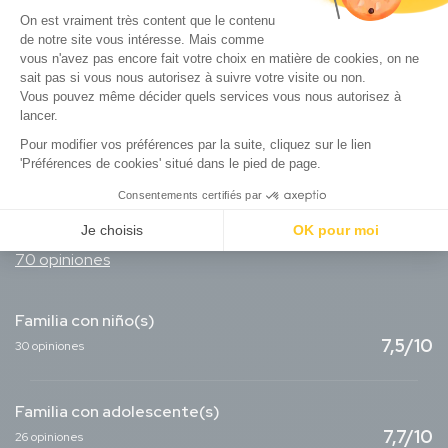
Opiniones de viajeros sobre estos
alojamientos
7,6/10
70 opiniones
Familia con niño(s)
7,5/10
30 opiniones
Familia con adolescente(s)
7,7/10
26 opiniones