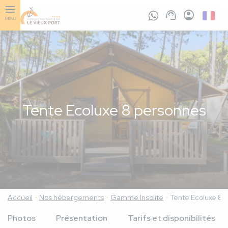
Aller
au
French
MENU
contenu
principal
Tente Ecoluxe 8 personnes
Accueil
Nos hébergements
Gamme Insolite
Tente Ecoluxe 8 
Photos
Présentation
Tarifs et disponibilités