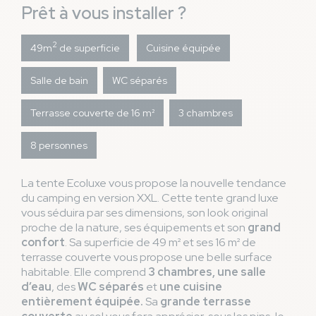
Prêt à vous installer ?
2
49m
de superficie
Cuisine équipée
Salle de bain
WC séparés
Terrasse couverte de 16 m²
3 chambres
8 personnes
La tente Ecoluxe vous propose la nouvelle tendance
du camping en version XXL. Cette tente grand luxe
vous séduira par ses dimensions, son look original
proche de la nature, ses équipements et son
grand
confort
. Sa superficie de 49 m² et ses 16 m² de
terrasse couverte vous propose une belle surface
habitable. Elle comprend
3 chambres, une salle
d’eau
, des
WC séparés
et
une cuisine
entièrement équipée.
Sa
grande terrasse