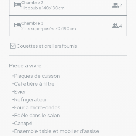
Chambre 2
hotel
group
2
1 lit double 140x190cm
Chambre 3
hotel
group
4
2 lits superposés 70x190cm
select_check_box
Couettes et oreillers fournis
Pièce à vivre
Plaques de cuisson
Cafetière à filtre
Évier
Réfrigérateur
Four à micro-ondes
Poêle dans le salon
Canapé
Ensemble table et mobilier d’assise