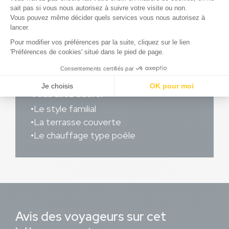
assignment
Voir le plan du locatif
download
Consulter l'inventaire complet
Vous allez adorer
Le style familial
La terrasse couverte
Le chauffage type poêle
Avis des voyageurs sur cet