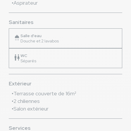
Aspirateur
Sanitaires
Salle d'eau
shower
Douche et 2 lavabos
WC
wc
Séparés
Extérieur
Terrasse couverte de 16m²
2 chiliennes
Salon extérieur
Services