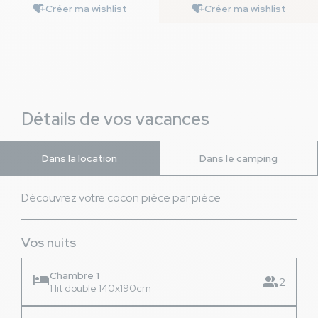
Créer ma wishlist
Créer ma wishlist
Détails de vos vacances
Dans la location
Dans le camping
Découvrez votre cocon pièce par pièce
Vos nuits
Chambre 1
hotel
group
2
1 lit double 140x190cm