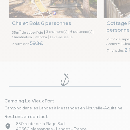
Chalet Bois 6 personnes
Cottage 
personne
2
3 chambre(s)
6 personne(s)
35m
de superficie
Climatisation
Plancha
Lave-vaisselle
2
75m
de super
593€
7 nuits dès
Jacuzzi®
Clim
2
7 nuits dès
Camping Le Vieux Port
Camping dans les Landes à Messanges en Nouvelle-Aquitaine
Restons en contact
850 route de la Plage Sud
place
40660 Messanges - Landes - France