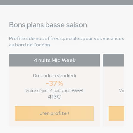
Bons plans basse saison
Profitez de nos offres spéciales pour vos vacances
au bord de l'océan
4 nuits Mid Week
7 n
Du lundi au vendredi
Jo
-37%
Votre séjour 4 nuits pour
656€
Votre s
413€
J'en profite !