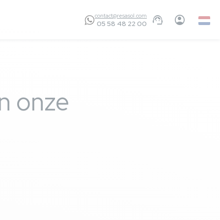
contact@resasol.com
Dutch
05 58 48 22 00
an onze