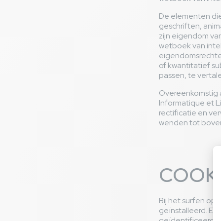
De elementen die 
geschriften, anim
zijn eigendom va
wetboek van intel
eigendomsrechten
of kwantitatief s
passen, te vertal
Overeenkomstig a
Informatique et L
rectificatie en ve
wenden tot bove
COOK
Bij het surfen o
geïnstalleerd. Ee
geïdentificeerd,