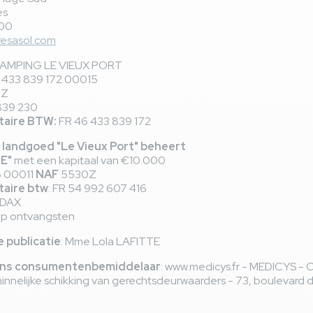
es
 00
esasol.com
AMPING LE VIEUX PORT
433 839 172 00015
0Z
839 230
aire BTW:
FR 46 433 839 172
 landgoed "Le Vieux Port" beheert
E"
met een kapitaal van €10.000
6 00011
NAF
5530Z
aire btw
: FR 54 992 607 416
 DAX
 op ontvangsten
e publicatie
: Mme Lola LAFITTE
ns consumentenbemiddelaar
: www.medicys.fr - MEDICYS - 
innelijke schikking van gerechtsdeurwaarders - 73, boulevard 