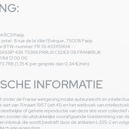
NG:
4 RCS Parijs
etel : 8 rue de la Ville l'Evêque, 75008 Parijs
ir BTW-nummer: FR 35 433115904
SAS BP 438 75366 PARIJS CEDEX 08 FRANKRIJK
1 84 13 00 00
73 788 (1,35 € per gesprek dan 0,34 €/min)
ISCHE INFORMATIE
lt onder de Franse wetgeving inzake auteursrecht en intellectu
 wet van 11 maart 1957 (art.41) en het wetboek van intellectue
 gedeeltelijke of gehele reproductie van deze site voor collectief
en zonder de uitdrukkelijke voorafgaande toestemming van d
n inbreuk die wordt bestraft door de artikelen L335-2 en vol
llectuele eigendom.