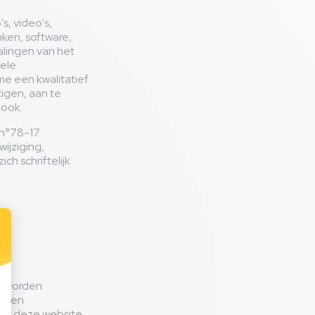
s, video's,
nken, software,
lingen van het
uele
e een kwalitatief
zigen, aan te
 ook.
 n°78-17
ijziging,
ch schriftelijk
r worden
orden
 op deze website