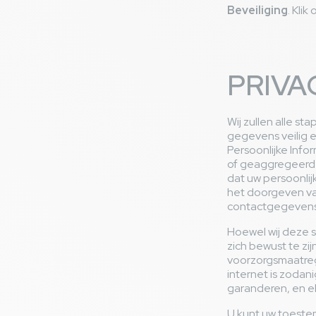
Beveiliging
. Klik
PRIVA
Wij zullen alle s
gegevens veilig 
Persoonlijke Info
of geaggregeerde
dat uw persoonlij
het doorgeven van
contactgegevens
Hoewel wij deze 
zich bewust te zij
voorzorgsmaatreg
internet is zodani
garanderen, en elk
U kunt uw toeste