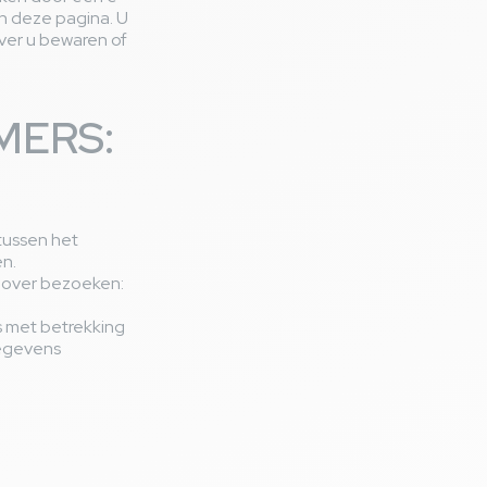
an deze pagina. U
over u bewaren of
MERS:
tussen het
n.
 over bezoeken:
 met betrekking
gegevens