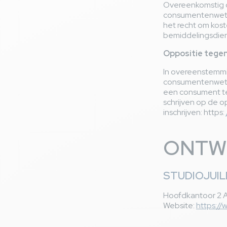
Overeenkomstig d
consumentenwetbo
het recht om kos
bemiddelingsdien
Oppositie tegen
In overeenstemmi
consumentenwetb
een consument te 
schrijven op de o
inschrijven: https:
ONTWE
STUDIOJUIL
Hoofdkantoor 2 
Website:
https://