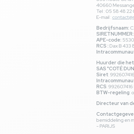
40660 Messang
Tel : 05 58 48 22
E-mail :
contact@r
Bedrijfsnaam:
C
SIRETNUMMER:
APE-code:
553
RCS :
Dax B 433 
Intracommunaut
Huurder die het
SAS "COTÉ DUN
Siret
: 99260741
Intracommunaut
RCS
: 992607416
BTW-regeling
:
Directeur van d
Contactgegeve
bemiddeling en m
- PARIJS