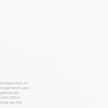
ele eigendom. In
le eigendom van 1
 gebruik ten
e SAS VIEUX
gende van het