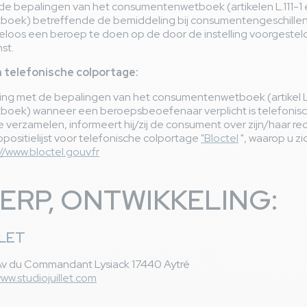
e bepalingen van het consumentenwetboek (artikelen L.111-1 e
ek) betreffende de bemiddeling bij consumentengeschillen"
teloos een beroep te doen op de door de instelling voorgestel
st.
 telefonische colportage:
ng met de bepalingen van het consumentenwetboek (artikel L
oek) wanneer een beroepsbeoefenaar verplicht is telefonis
verzamelen, informeert hij/zij de consument over zijn/haar rech
ppositielijst voor telefonische colportage
"Bloctel
", waarop u zi
//www.bloctel.gouv.fr
RP, ONTWIKKELING:
LET
Av du Commandant Lysiack 17440 Aytré
www.studiojuillet.com