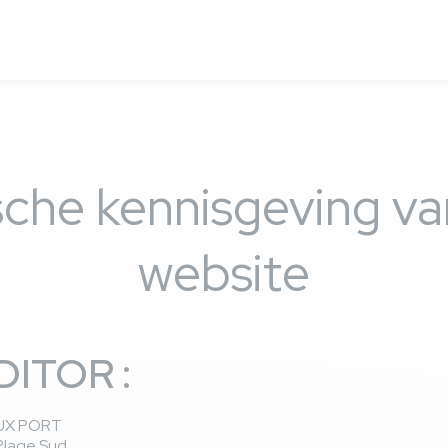
sche kennisgeving v
website
DITOR :
UX PORT
Plage Sud