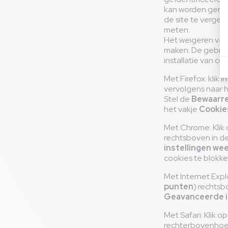
kan worden gereg
de site te vergem
meten.
Het weigeren van
maken. De gebruik
installatie van co
Met Firefox: klik
vervolgens naar 
Stel de
Bewaarre
het vakje
Cookie
Met Chrome: Klik
rechtsboven in de
instellingen we
cookies te blokke
Met Internet Exp
punten
) rechtsb
Geavanceerde i
Met Safari: Klik
rechterbovenhoek