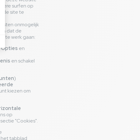
atere surfen op
 de site te
ensten onmogelijk
len dat de
lgt te werk gaan:
d
Opties
en
denis
en schakel
punten
)
eerde
kunt kiezen om
rizontale
ns op
 sectie "Cookies".
e
r het tabblad