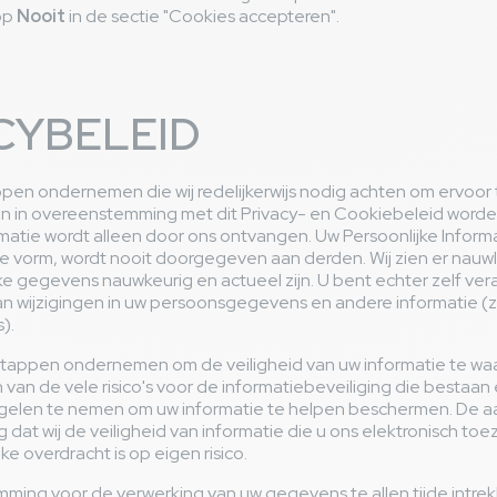
 op
Nooit
in de sectie "Cookies accepteren".
CYBELEID
tappen ondernemen die wij redelijkerwijs nodig achten om ervoor
en in overeenstemming met dit Privacy- en Cookiebeleid word
rmatie wordt alleen door ons ontvangen. Uw Persoonlijke Informat
 vorm, wordt nooit doorgegeven aan derden. Wij zien er nauw
ke gegevens nauwkeurig en actueel zijn. U bent echter zelf ver
 wijzigingen in uw persoonsgegevens en andere informatie (zo
).
stappen ondernemen om de veiligheid van uw informatie te waa
n van de vele risico's voor de informatiebeveiliging die bestaan 
elen te nemen om uw informatie te helpen beschermen. De aa
g dat wij de veiligheid van informatie die u ons elektronisch to
e overdracht is op eigen risico.
mming voor de verwerking van uw gegevens te allen tijde intre