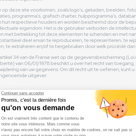
op deze site voorkomen, zoals logo's, geluiden, beelden, foto'
aties, programma's, grafisch charter, hulpprogramma's, databa
n hun respectieve houders en worden beschermd door de bepa
lectuele eigendom. Het is de gebruiker verboden de intellect
 met betrekking tot deze elementen te schenden en met nam
ubstantieel deel ervan te reproduceren, te representeren, te wij
en, te extraheren en/of te hergebruiken door welk procédé dan
rtikel 34 van de Franse wet op de gegevensbescherming (Loi
iberté) van 06/01/1978 beschikt u over het recht van toegang, w
rwijdering van uw gegevens. Om dit recht uit te oefenen, kunt u zi
ngenoemde uitgever.
IES
p deze website kunnen cookies op de computer van de gebruike
n cookie is een klein bestand waarmee de gebruiker niet kan w
 maar waarmee informatie over de navigatie van een computer