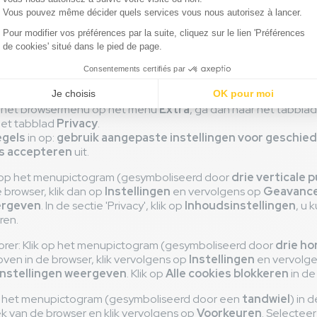
istreerd. De aldus verzamelde gegevens zijn bedoeld om het l
akkelijken en worden ook gebruikt om het aantal bezoekers van
 de installatie van een cookie kan de toegang tot bepaalde di
er heeft echter de mogelijkheid om zijn computer zo in te stel
okies wordt geweigerd. Afhankelijk van zijn browser kan hij als vo
 in het browsermenu op het menu
Extra
, ga dan naar het tabbla
het tabblad
Privacy
.
gels
in op:
gebruik aangepaste instellingen voor geschie
s accepteren
uit.
 op het menupictogram (gesymboliseerd door
drie verticale 
 browser, klik dan op
Instellingen
en vervolgens op
Geavanc
ergeven
. In de sectie 'Privacy', klik op
Inhoudsinstellingen
, u 
ren.
lorer: Klik op het menupictogram (gesymboliseerd door
drie ho
oven in de browser, klik vervolgens op
Instellingen
en vervolge
nstellingen weergeven
. Klik op
Alle cookies blokkeren
in de
 op het menupictogram (gesymboliseerd door een
tandwiel
) in d
 van de browser en klik vervolgens op
Voorkeuren
. Selectee