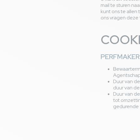
mail te sturen naa
kunt ons te allen
ons vragen deze t
COOKI
PERFMAKER 
Bewaartermi
Agentschap,
Duur van d
duur van d
Duur van d
tot omzetti
gedurende 