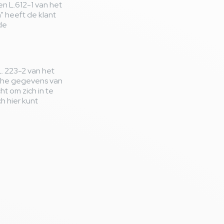
n L.612-1 van het
 heeft de klant
de
. 223-2 van het
che gegevens van
t om zich in te
ch hier kunt