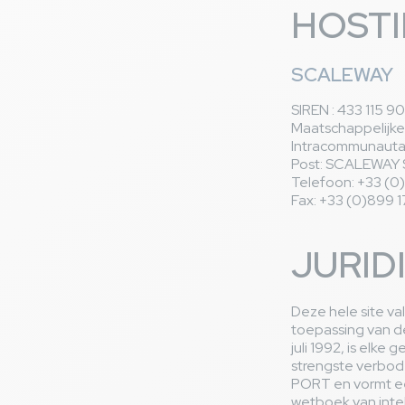
HOSTI
SCALEWAY
SIREN : 433 115 90
Maatschappelijke z
Intracommunauta
Post: SCALEWAY 
Telefoon: +33 (0)
Fax: +33 (0)899 1
JURID
Deze hele site va
toepassing van de
juli 1992, is elke
strengste verbod
PORT en vormt ee
wetboek van inte