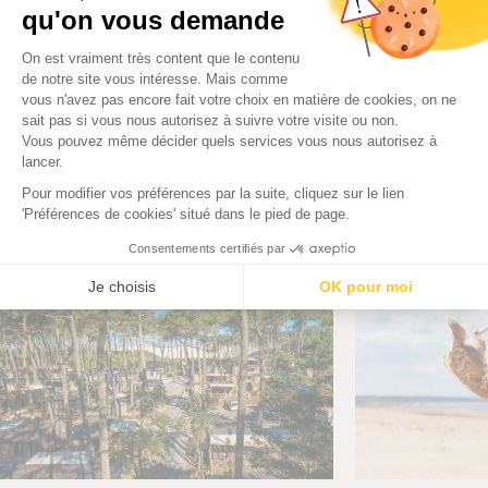
Aanbod chalets
Huisjes te huur
540€
459€
Vanaf
per week
Vanaf
per week
Blog van camping Le Vieux Port