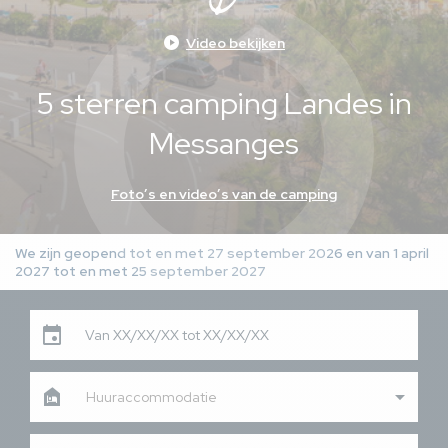
play_circle
Video bekijken
5 sterren camping Landes in
Messanges
Foto’s en video’s van de camping
We zijn geopend tot en met 27 september 2026 en van 1 april
2027 tot en met 25 september 2027
Van XX/XX/XX tot XX/XX/XX
Huuraccommodatie