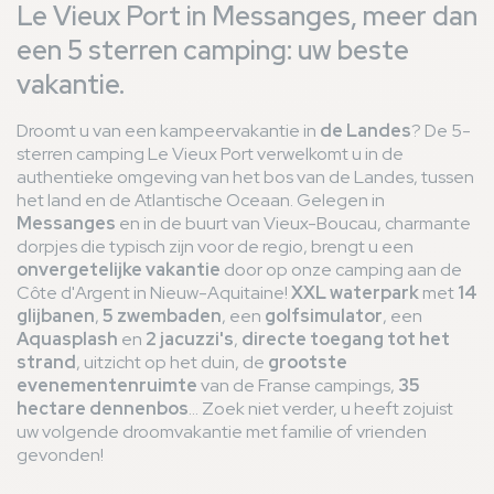
Le Vieux Port in Messanges, meer dan
een 5 sterren camping: uw beste
vakantie.
Droomt u van een kampeervakantie in
de Landes
? De 5-
sterren camping Le Vieux Port verwelkomt u in de
authentieke omgeving van het bos van de Landes, tussen
het land en de Atlantische Oceaan. Gelegen in
Messanges
en in de buurt van Vieux-Boucau, charmante
dorpjes die typisch zijn voor de regio, brengt u een
onvergetelijke vakantie
door op onze camping aan de
Côte d'Argent in Nieuw-Aquitaine!
XXL waterpark
met
14
glijbanen
,
5 zwembaden
, een
golfsimulator
, een
Aquasplash
en
2 jacuzzi's
,
directe toegang tot het
strand
, uitzicht op het duin, de
grootste
evenementenruimte
van de Franse campings,
35
hectare dennenbos
... Zoek niet verder, u heeft zojuist
uw volgende droomvakantie met familie of vrienden
gevonden!