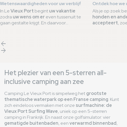
Wetenswaardigheden voor uw verblijf
Ontdek hoe we 
In Le
Vieux Port
begint
uw vakantie
Als je op zoek b
zodra
uw wens om er
even tussenuit te
honden en ande
gaan gestalte krijgt. En daarvoor
accepteert
, zo
begeleiden wij u
ruim voor uw aankomst
Camping Le Vieux
Waarom
camping 
ter plaatse
. Om u te helpen
plannen
,
nu trots op het
voor
uw vakanti
Q
hebben we een
lijst samengesteld met
bewijs van zijn i
arrow_back
goede praktijken
die essentieel zijn voor
aangenaam verbli
arrow_forward
een
droomverblijf
op onze
5-
truffels op he
sterrencamping
.
garanderen wij 
huisdiervriendelij
Het plezier van een 5-sterren all-
inclusive camping aan zee
Camping Le Vieux Port is simpelweg het
grootste
thematische waterpark op een Franse camping
. Kunt
zich eindeloos vermaken met onze
surfmachine: de
Vieux Port Surfing Wave
, uniek op een 5-sterren
camping in Frankrijk. En naast onze golfsimulator: vier
gematigde buitenbaden
, een
verwarmd binnenbad
,