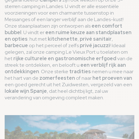
sterren camping in Landes. U vindt er alle essentiële
voorzieningen voor een charmante tussenstop in
Messanges of een langer verblijf aan de Landes-kust!
Onze staanplaatsen zijn ontworpen als
een comfort
bubbel
. U vindt er
een ruime keuze aan standplaatsen
en opties
: hut met
kitchenette
,
privé sanitair
,
barbecue
op het perceel of zelfs
privé jacuzzi
! Ideaal
gelegen, zal onze camping Le Vieux Port u toelaten om
het
rijke culturele en gastronomische erfgoed
van de
streek te ontdekken, en belooft u
een verblijf rijk aan
ontdekkingen
. Onze sterke
tradities
nemen u mee naar
het hart van de
zomerfeesten
of naar
het proeven van
een goed gerecht uit het Zuidwesten, vergezeld van een
lokale wijn
.
Spanje
, dat heel dichtbij ligt, zal uw
verandering van omgeving compleet maken.
Afbeelding