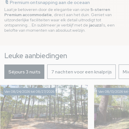
🔖 Premium ontsnapping aan de oceaan
Laat je betoveren door de elegantie van onze
5-sterren
Premium accommodatie
, direct aan het duin. Geniet van
uitzonderlijke faciliteiten waar elk detail uitnodigt tot
ontspanning... En sublimeer je verblijf met de
jacuzzi
's, een
belofte van momenten van absoluut welzijn.
Leuke aanbiedingen
Séjours 3 nuits
7 nachten voor een knalprijs
Mi
Van 08/24/2026 tot 08/27/2026
Van 08/13/2026 tot