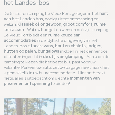
het Landes-bos
De 5-sterren camping Le Vieux Port, gelegen in het
hart
van het Landes bos
, nodigt uit tot ontspanning en
welzijn.
Klassiek of ongewoon, groot comfort, ruime
terrassen
... Wat uw budget en wensen ook zijn, camping
Le Vieux Port biedt een
ruime keuze aan
accommodaties
in de idyllische omgeving van het
Landes-bos:
stacaravans, houten chalets, lodges,
hutten op palen, bungalows
midden in het dennenbos
of tenten ingericht in
de stijl van glamping
... Aan u om de
camping te kiezen die het beste bij u past voor uw
vakantie! Parkeer uw auto, zet uw bagage neer, maak het
u gemakkelijk in uw huuraccommodatie... Hier ontbreekt
niets, alles is uitgedacht om u echte
momenten van
plezier en ontspanning
te bieden!
Afbeelding