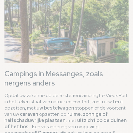
Campings in Messanges, zoals
nergens anders
Opdat uw vakantie op de 5-sterrencamping Le Vieux Port
in het teken staat van natuur en comfort, kunt u uw
tent
opzetten
,
met
uw bestelwagen
stoppen of de voortent
van uw
caravan
opzetten op
ruime, zonnige of
halfschaduwrijke plaatsen
, met
uitzicht op de duinen
of het bos
... Een verandering van omgeving
gegarandeerd!
Campers
zijn ook welkom op onze 5-