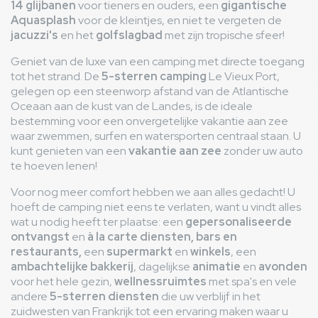
14 glijbanen
voor tieners en ouders, een
gigantische
Aquasplash
voor de kleintjes, en niet te vergeten de
jacuzzi's
en het
golfslagbad
met zijn tropische sfeer!
Geniet van de luxe van een camping met directe toegang
tot het strand. De
5-sterren camping
Le Vieux Port,
gelegen op een steenworp afstand van de Atlantische
Oceaan aan de kust van de Landes, is de ideale
bestemming voor een onvergetelijke vakantie aan zee
waar zwemmen, surfen en watersporten centraal staan. U
kunt genieten van een
vakantie aan zee
zonder uw auto
te hoeven lenen!
Voor nog meer comfort hebben we aan alles gedacht! U
hoeft de camping niet eens te verlaten, want u vindt alles
wat u nodig heeft ter plaatse: een
gepersonaliseerde
ontvangst
en
à la carte diensten,
bars en
restaurants,
een
supermarkt
en
winkels
, een
ambachtelijke bakkerij
, dagelijkse
animatie
en
avonden
voor het hele gezin,
wellnessruimtes
met spa's en vele
andere
5-sterren diensten
die uw verblijf in het
zuidwesten van Frankrijk tot een ervaring maken waar u