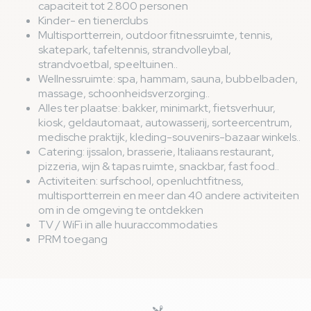
capaciteit tot 2.800 personen
Kinder- en tienerclubs
Multisportterrein, outdoor fitnessruimte, tennis,
skatepark, tafeltennis, strandvolleybal,
strandvoetbal, speeltuinen..
Wellnessruimte: spa, hammam, sauna, bubbelbaden,
massage, schoonheidsverzorging..
Alles ter plaatse: bakker, minimarkt, fietsverhuur,
kiosk, geldautomaat, autowasserij, sorteercentrum,
medische praktijk, kleding-souvenirs-bazaar winkels..
Catering: ijssalon, brasserie, Italiaans restaurant,
pizzeria, wijn & tapas ruimte, snackbar, fast food..
Activiteiten: surfschool, openluchtfitness,
multisportterrein en meer dan 40 andere activiteiten
om in de omgeving te ontdekken
TV / WiFi in alle huuraccommodaties
PRM toegang