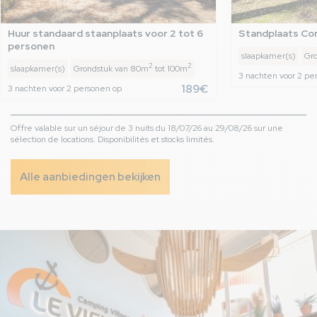
Huur standaard staanplaats voor 2 tot 6 
Standplaats Co
personen
slaapkamer(s)
Gr
2
2
slaapkamer(s)
Grondstuk van 80m
tot 100m
3 nachten voor 2 pe
189€
3 nachten voor 2 personen op
Offre valable sur un séjour de 3 nuits du 18/07/26 au 29/08/26 sur une
sélection de locations. Disponibilités et stocks limités.
Alle aanbiedingen bekijken
Afbeelding