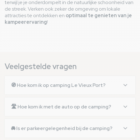
terwijl je je onderdompelt in de natuurlijke schoonheid van
de streek. Verken ook zeker de omgeving om lokale
attracties te ontdekken en
optimaal te genieten van je
kampeerervaring
!
Veelgestelde vragen
🧭 Hoe kom ik op camping Le Vieux Port?
Er zijn verschillende manieren om op camping Le
Vieux Port in Messanges te komen: met de auto, de
🛣️ Hoe kom ik met de auto op de camping?
trein, de bus of het vliegtuig. Elke optie heeft zijn
voordelen, dus het is aan te raden om je reis van
Vanaf Bordeaux
: neem de A63 richting
tevoren te plannen.
Bayonne, neem de afslag Saint-Vincent-de-
🚘 Is er parkeergelegenheid bij de camping?
Paul en volg de D125 en D652 richting
Messanges (ongeveer 1 uur rijden).
Ja, camping Le Vieux Port heeft een parkeerplaats