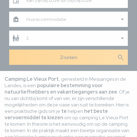
Van 29/08/2026 tot 05/09/2026
Huuraccommodatie
2
search
Camping Le Vieux Port
, genesteld in Messanges in de
Landes, is een
populaire bestemming voor
natuurliefhebbers en vakantiegangers aan zee
. Of je
nu van dichtbij komt of van ver, er zijn verschillende
mogelijkheden om deze oase van rust te bereiken. Hier is
een praktische gids om je
te
helpen
het beste
vervoermiddel te kiezen
om op camping Le Vieux Port
te komen. In theorie is het eenvoudig om op de camping
te komen. In de praktijk maakt een beetje organisatie van
een klassieke kampeervakantie een magische ervaring!