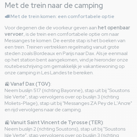
Met de trein naar de camping
🚅
Met de trein komen: een comfortabele optie
Voor degenen die de voorkeur geven aan
het openbaar
vervoer
, is de trein een comfortabele optie om naar
Messanges te komen. De eerste stap is het boeken van
een trein. Treinen vertrekken regelmatig vanuit grote
steden zoals Bordeaux en Parijs naar Dax. Als je eenmaal
op het station bent aangekomen, vind je hieronder onze
routebeschrijving om gemakkelijk je vakantiewoning op
onze camping in Les Landes te bereiken.
🚉
Vanaf Dax (TGV)
:
Neem buslijn 517 (richting Bayonne), stap uit bij "Soustons
Isle Verte", stap vervolgens over op buslijn 3 (richting
Moliets-Plage), stap uit bij "Messanges ZA Pey de L'Ancre"
en rijd vervolgens naar de camping.
🚉
Vanuit Saint Vincent de Tyrosse (TER)
:
Neem buslijn 2 (richting Soustons), stap uit bij "Soustons
Isle Verte", stap vervolgens over op buslijn 3 (richting