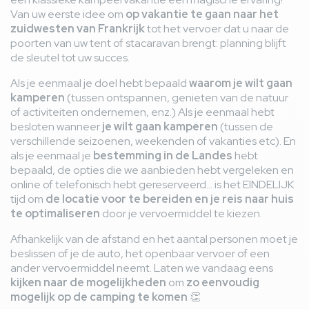
Van uw eerste idee om
op vakantie te gaan naar het
zuidwesten van Frankrijk
tot het vervoer dat u naar de
poorten van uw tent of stacaravan brengt: planning blijft
de sleutel tot uw succes.
Als je eenmaal je doel hebt bepaald
waarom je wilt gaan
kamperen
(tussen ontspannen, genieten van de natuur
of activiteiten ondernemen, enz.) Als je eenmaal hebt
besloten wanneer
je wilt gaan kamperen
(tussen de
verschillende seizoenen, weekenden of vakanties etc). En
als je eenmaal je
bestemming in de Landes
hebt
bepaald, de opties die we aanbieden hebt vergeleken en
online of telefonisch hebt gereserveerd... is het EINDELIJK
tijd om
de locatie voor te bereiden en je reis naar huis
te optimaliseren
door je vervoermiddel te kiezen.
Afhankelijk van de afstand en het aantal personen moet je
beslissen of je de auto, het openbaar vervoer of een
ander vervoermiddel neemt. Laten we vandaag eens
kijken naar de mogelijkheden
om
zo eenvoudig
mogelijk op de camping te komen
👏