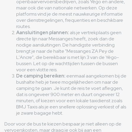
openbaarvervoersbedrijven, zoals Yégo en andere,
maar ook die van nationale netwerken. Op deze
platforms vind je de meest nauwkeurige informatie
over dienstregelingen, frequenties en beschikbare
routes.
Aansluitingen plannen:
als je vertrekplaats geen
directe lijn naar Messanges heeft, zoek dan de
nodige aansluitingen. De handigste verbinding
brengt je naar de halte "Messanges ZA Pey de
L'Ancre", die bereikbaar is met lijn 3 van de Yégo-
bussen. Let op de wachttijden tussen de bussen
voor een vlotte reis.
De camping bereiken:
eenmaal aangekomen bij de
bushalte heb je twee mogelijkheden om naar de
camping te gaan. Je kunt de reis te voet afleggen,
dat is ongeveer 900 meter en duurt ongeveer 12
minuten, of kiezen voor een lokale taxidienst zoals
BMJ Taxis als je een snellere oplossing verkiest of als
je zware bagage hebt.
Door voor de bus te kiezen bespaar je niet alleen op de
vervoerskosten, maar draag je ook bij aan een