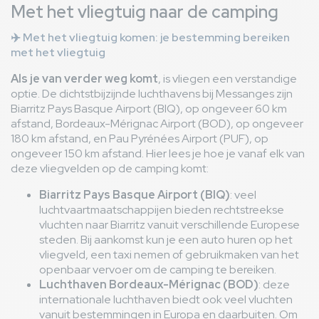
Met het vliegtuig naar de camping
✈️
Met het vliegtuig komen: je bestemming bereiken
met het vliegtuig
Als je van verder weg komt
, is vliegen een verstandige
optie. De dichtstbijzijnde luchthavens bij Messanges zijn
Biarritz Pays Basque Airport (BIQ), op ongeveer 60 km
afstand, Bordeaux-Mérignac Airport (BOD), op ongeveer
180 km afstand, en Pau Pyrénées Airport (PUF), op
ongeveer 150 km afstand. Hier lees je hoe je vanaf elk van
deze vliegvelden op de camping komt:
Biarritz Pays Basque Airport (BIQ)
: veel
luchtvaartmaatschappijen bieden rechtstreekse
vluchten naar Biarritz vanuit verschillende Europese
steden. Bij aankomst kun je een auto huren op het
vliegveld, een taxi nemen of gebruikmaken van het
openbaar vervoer om de camping te bereiken.
Luchthaven Bordeaux-Mérignac (BOD)
: deze
internationale luchthaven biedt ook veel vluchten
vanuit bestemmingen in Europa en daarbuiten. Om