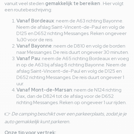
vanuit veel steden
gemakkelijk te bereiken
. Hier volgt
een routebeschrijving:
Vanaf Bordeaux
: neem de A63 richting Bayonne.
Neem de afslag Saint-Vincent-de-Paul en volg de
D125 en D652 richting Messanges. Reken ongeveer
1u30 voor de reis.
Vanaf Bayonne
: neem de D810 en volg de borden
naar Messanges. De reis duurt ongeveer 30 minuten.
Vanaf Pau
: neem de A65 richting Bordeaux en voeg
in op de A63 bij afslag 8 richting Bayonne. Neem de
afslag Saint-Vincent-de-Paul en volg de D125 en
D652 richting Messanges. De reis duurt ongeveer 1
uur.
Vanaf Mont-de-Marsan
: neem de N124 richting
Dax, dan de D824 tot de afslag voor de D652
richting Messanges. Reken op ongeveer 1 uur rijden.
👉
De camping beschikt over een parkeerplaats, zodat je je
auto gemakkelijk kunt parkeren.
Onze tip voor vertrek: