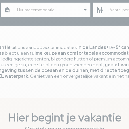
Huuraccommodatie
Aantal pe
antie
uit ons aanbod accommodaties
in de Landes
! De
5* ca
es
biedt u een
ruime keuze aan comfortabele accommodat
olledig ingerichte tenten, bijzondere hutten of premium acco
e nu een gezin, een stel of een groep vrienden bent,
geniet van
mgeving tussen de oceaan en de duinen, met directe toeg
XL waterpark
. Geniet van een onvergetelijke vakantie in het h
Hier begint je vakantie
Ontdek onze accommodatie