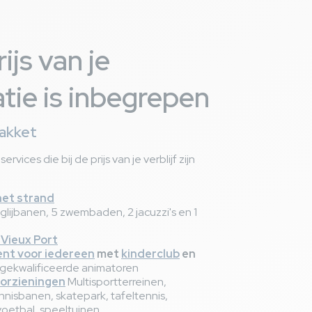
ijs van je
ie is inbegrepen
pakket
ervices die bij de prijs van je verblijf zijn
het strand
glijbanen, 5 zwembaden, 2 jacuzzi's en 1
 Vieux Port
nt voor iedereen
met
kinderclub
en
gekwalificeerde animatoren
oorzieningen
Multisportterreinen,
ennisbanen, skatepark, tafeltennis,
oetbal, speeltuinen...