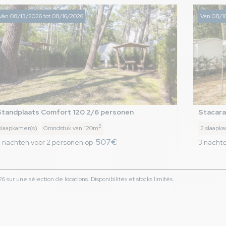
Van 08/13/2026 tot 08/16/2026
Van 08/1
Standplaats Comfort 120 2/6 personen
Stacara
2
slaapkamer(s)
Grondstuk van 120m
2 slaapk
507€
 nachten voor 2 personen op
3 nachte
 sur une sélection de locations. Disponibilités et stocks limités.