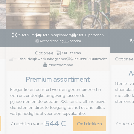
25 tot 91 m²
1 tot 5 slaapkamers
2 tot 10 personen
Airconditioning
Plancha
Optioneel :
XXL-terras
Optioneel
Huishoudelijk werk inbegrepen
Jacuzzi
Duinzicht
Privézwembad
A
Premium assortiment
Geniet va
Elegantie en comfort worden gecombineerd in
staanplaa
een uitzonderlijke omgeving tussen de
met alle f
pijnbomen en de oceaan. XXL terras, all-inclusive
sterrenc
diensten en directe toegang tot het strand: alles
wat je nodig hebt voor een topvakantie.
544 €
7 nachten vanaf
Ontdekken
7 nachte