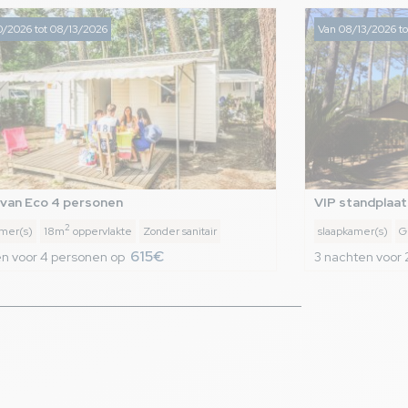
0/2026 tot 08/13/2026
Van 08/13/2026 to
van Eco 4 personen
VIP standplaat
2
amer(s)
18m
oppervlakte
Zonder sanitair
slaapkamer(s)
G
615€
n voor 4 personen op
3 nachten voor 