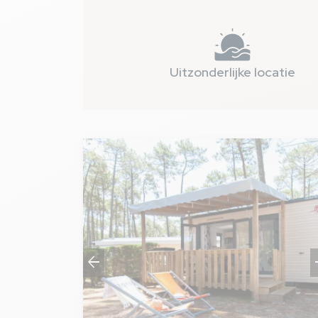
Uitzonderlijke locatie
arrow_back
arro