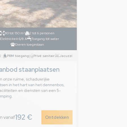
80 tot 150 m²
2 tot 6 personen
Elektriciteit 6/8 A
Toegang tot water
Dieren toegestaan
 :
PRM toegang
Privé sanitair
Jacuzzi
anbod staanplaatsen
n onze ruime, schaduwrijke
tsen in het hart van het dennenbos,
aciliteiten en diensten van een 5-
amping.
192 €
n vanaf
Ontdekken