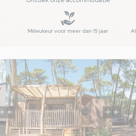
Milieukeur voor meer dan 15 jaar
Al
w_forward
arrow_back
arrow_forward
arrow_back