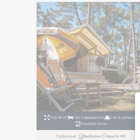
arrow_back
arro
7 tot 49 m²
1 tot 3 slaapkamers
2 tot 8 personen
Overdekt terras
Optioneel :
Badkamer
Aparte WC