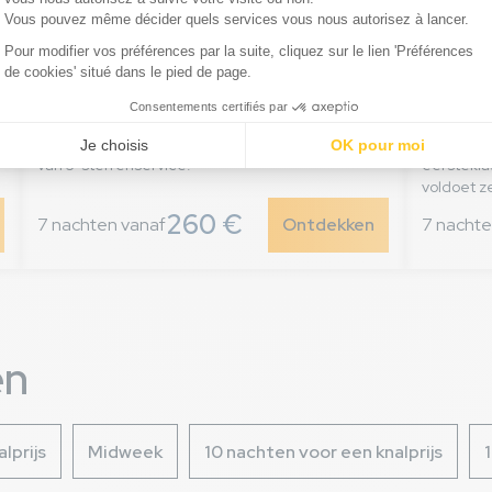
Dieren toegestaan
XXL-
Ongewoon bereik
Ontdek onze ongewone accommodatie voor
een ongewone kampeerervaring, en beleef
Hier gaat
vakantie op een andere manier, met de garantie
onze 5-st
van 5-sterrenservice.
eerstekla
voldoet z
260 €
7 nachten vanaf
Ontdekken
7 nachte
en
lprijs
Midweek
10 nachten voor een knalprijs