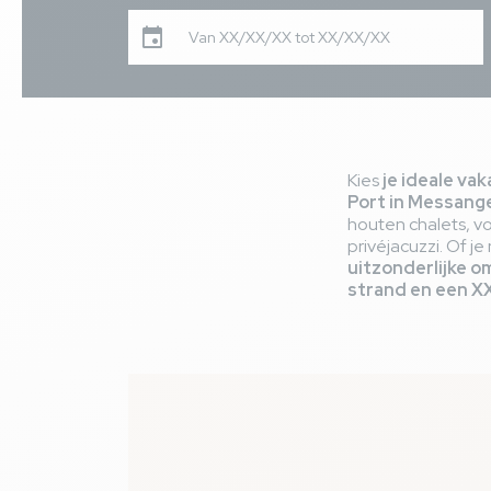
Van XX/XX/XX tot XX/XX/XX
Kies
je ideale vak
Port in Messang
houten chalets, v
privéjacuzzi. Of j
uitzonderlijke o
strand en een X