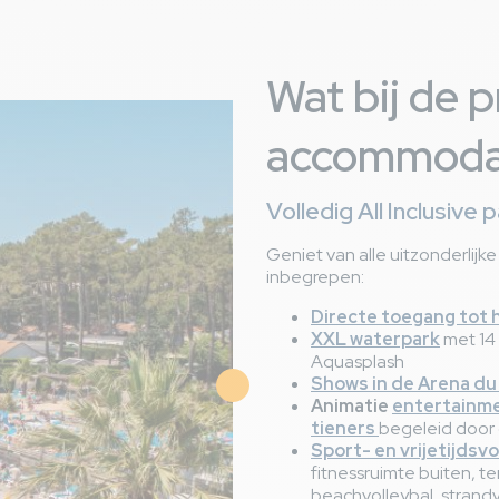
Wat bij de pr
accommodat
Volledig All Inclusive 
Geniet van alle uitzonderlijke s
inbegrepen:
Directe toegang tot 
XXL waterpark
met 14 
Aquasplash
Shows in de Arena du
Animatie
entertainme
tieners
begeleid door 
Sport- en vrijetijdsv
fitnessruimte buiten, t
beachvolleybal, strandv