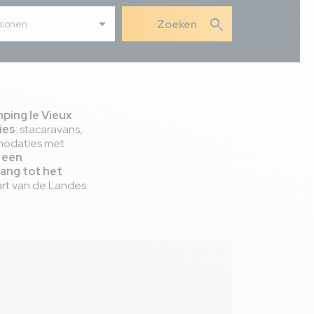
search
rsonen
mping le Vieux
ies
: stacaravans,
mmodaties met
 een
ang tot het
art van de Landes.