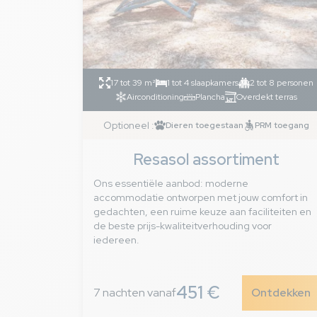
17 tot 39 m²
1 tot 4 slaapkamers
2 tot 8 personen
Airconditioning
Plancha
Overdekt terras
Optioneel :
Dieren toegestaan
PRM toegang
Resasol assortiment
Ons essentiële aanbod: moderne
accommodatie ontworpen met jouw comfort in
gedachten, een ruime keuze aan faciliteiten en
de beste prijs-kwaliteitverhouding voor
iedereen.
451 €
7 nachten vanaf
Ontdekken