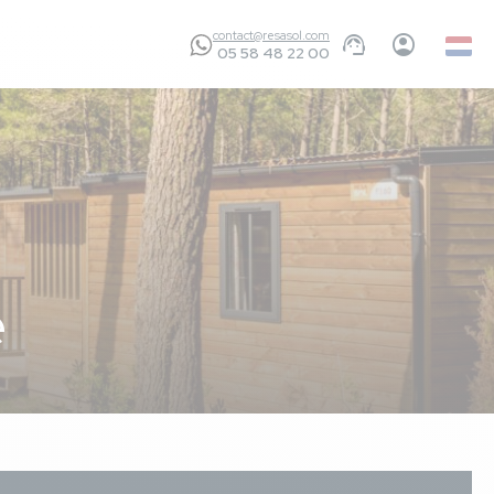
contact@resasol.com
Dutch
05 58 48 22 00
e