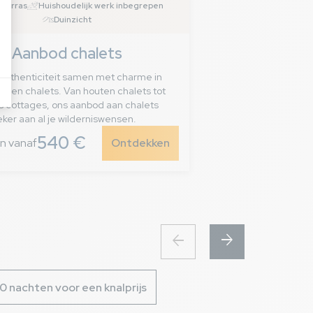
terras
Huishoudelijk werk inbegrepen
Duinzicht
Aanbod chalets
 authenticiteit samen met charme in
erren chalets. Van houten chalets tot
s cottages, ons aanbod aan chalets
eker aan al je wilderniswensen.
540 €
n vanaf
Ontdekken
arrow_forward
arrow_back
10 nachten voor een knalprijs