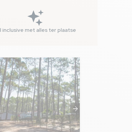
l inclusive met alles ter plaatse
arrow_forward