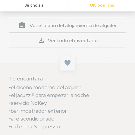
(excepto autocaravana) en tu parcela.
assignment
Ver el plano del alojamiento de alquiler
download
Ver todo el inventario
Te encantará
el diseño moderno del alquiler
el jacuzzi® para empezar la noche
servicio NoKey
bar-mostrador exterior
aire acondicionado
cafetera Nespresso