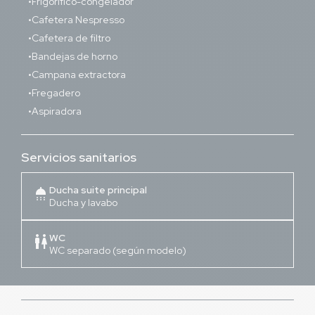
Frigorífico-congelador
Cafetera Nespresso
Cafetera de filtro
Bandejas de horno
Campana extractora
Fregadero
Aspiradora
Servicios sanitarios
Ducha suite principal
shower
Ducha y lavabo
WC
wc
WC separado (según modelo)