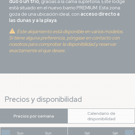
dúo o un trío,
gracias a la cama supletoria. Este lodge
está situado en el nuevo barrio PREMIUM. Esta zona
goza de una ubicación ideal, con
acceso directo a
las dunas y a la playa
.
Este alojamiento está disponible en varios modelos.
Si tiene alguna preferencia, póngase en contacto con
nosotros para comprobar la disponibilidad y reservar
exactamente el que desee.
Precios y disponibilidad
Calendario de
Precios por semana
disponibilidad
Sun
-
Sun
Sat
-
Sat