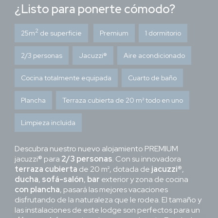
Schimmel gerochen.Diese beiden Häuser wurden dann
¿Listo para ponerte cómodo?
storniert und wir haben zwei andere Häuser bekommen. Ein
Upgrade in eine Premium Lodge ( gegen Aufpreis den ich
2
gerne bezahlt hätte war leider nicht möglich).
25m
de superficie
Premium
1 dormitorio
2/3 personas
Jacuzzi®
Aire acondicionado
Cocina totalmente equipada
Cuarto de baño
Plancha
Terraza cubierta de 20 m² todo en uno
Limpieza incluida
Descubra nuestro nuevo alojamiento PREMIUM
jacuzzi® para
2/3 personas
. Con su innovadora
terraza cubierta
de 20 m², dotada de
jacuzzi®
,
ducha
,
sofá-salón
,
bar
exterior y zona de cocina
con plancha
, pasará las mejores vacaciones
disfrutando de la naturaleza que le rodea. El tamaño y
las instalaciones de este lodge son perfectos para un