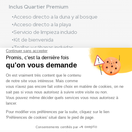
Inclus Quartier Premium
Acceso directo a la duna y al bosque
Acceso directo a la playa
Servicio de limpieza incluido
Kit de bienvenida
Toallas y sábanas incluidas
WiFi gratuito para 4 dispositivos
TV
Servicios
Más información
No se admiten animales en este alojamiento
de alquiler
Les poubelles sont à amener dans les points
de collecte adaptés
El precio incluye una plaza para el coche