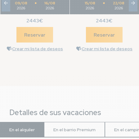
arrow_back
arrow_forward
09/08
16/08
15/08
22/08
2026
2026
2026
2026
2443€
2443€
Reservar
Reservar
Crear mi lista de deseos
Crear mi lista de deseos
Detalles de sus vacaciones
En el alquiler
En el barrio Premium
En el campi