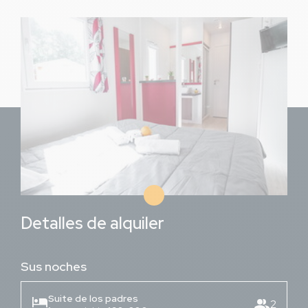
Imagen
Detalles de alquiler
Sus noches
Suite de los padres
hotel
group
2