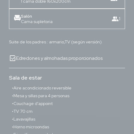
1 cama doble 160x200cm
Salón
chair
group
1
Cama supletoria
Suite de los padres : armario,TV (según versión)
select_check_box
Edredones y almohadas proporcionados
Sala de estar
Aire acondicionado reversible
Mesa y sillas para 4 personas
Couchage d'appoint
TV 70 cm
Lavavajillas
Horno microondas