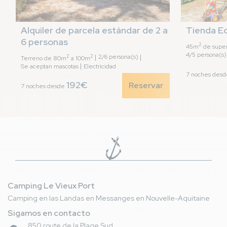
Alquiler de parcela estándar de 2 a 
Tienda Ec
6 personas
2
45m
de super
4/5 persona(s)
2
2
2/6 persona(s)
Terreno de 80m
a 100m
Se aceptan mascotas
Electricidad
7 noches des
192€
Reservar
7 noches desde
Camping Le Vieux Port
Camping en las Landas en Messanges en Nouvelle-Aquitaine
Sigamos en contacto
850 route de la Plage Sud