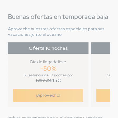
Buenas ofertas en temporada baja
Aproveche nuestras ofertas especiales para sus
vacaciones junto al océano
Oferta 10 noches
Of
Día de llegada libre
Dí
-50%
Su estancia de 10 noches por
Su est
945€
1 890€
¡Aprovecho!
Incluso en temporada baja, el ambiente vacacional