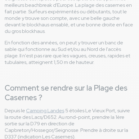
meilleurs beachbreak d'Europe. La plage des casernes en
fait partie. Surfeurs expérimentés ou débutants, tout le
monde y trouve son compte, avec une belle gauche
devant le blockhaus ensablé, et une bonne droite en face
du gros blockhaus.
En fonction des années, on peut y trouver un banc de
sable qui fonctionne au Sud et/ou au Nord de l'accès
plage. Il n'est pas rare que les vagues, creuses, rapides et
tubulaires, atteignent 1,50 m de hauteur.
Comment se rendre sur la Plage des
Casernes ?
Depuis le
Camping Landes
5 étoiles Le Vieux Port, suivre
la route des Lacs/D652. Au rond-point, prendre la 1ère
sortie sur la D79 en direction de
Capbreton/Hossegor/Seignosse. Prendre à droite sur la
D337 (indication Les Casernes).