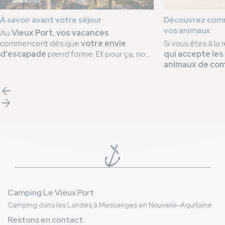
À savoir avant votre séjour
Découvrez comm
vos animaux
Au
Vieux Port
,
vos vacances
commencent dès que
votre envie
Si vous êtes à la
d'escapade
prend forme. Et pour ça, nous
qui accepte les
vous accompagnons
bien avant votre
animaux de co
arrivée sur place
. Pour que vous puissiez
plus loin ! Le ca
mieux vous projeter
, nous avons réuni
Messanges est dé
arrow_back
les bonnes pratiques
, essentielles à un
label QUALIDO
arrow_forward
séjour de rêve
dans notre
camping 5
engagement à off
étoiles
.
vos compagnons 
truffes au lab
garantissons un 
services adaptés
Camping Le Vieux Port
Camping dans les Landes à Messanges en Nouvelle-Aquitaine
Restons en contact