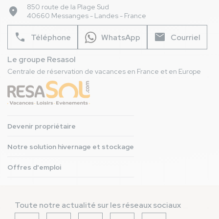
850 route de la Plage Sud
place
40660 Messanges - Landes - France
phone
mail
Téléphone
WhatsApp
Courriel
Le groupe Resasol
Centrale de réservation de vacances en France et en Europe
Devenir propriétaire
Notre solution hivernage et stockage
Offres d'emploi
Toute notre actualité sur les réseaux sociaux