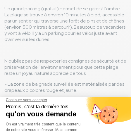
Un grand parking (gratuit) permet de se garer à l'ombre.
La plage se trouve à environ 10 minutes à pied, accessible
par un sentier qui traverse une forêt de pins et de chênes
(environ 500 mètres à parcourir). Beaucoup de vacanciers
y vont à vélo. Il y a un parking pour les vélos juste avant
d'arriver sur les dunes.
N'oubliez pas de respecter les consignes de sécurité et de
préservation de l'environnement pour que cette plage
reste un joyau naturel apprécié de tous.
- La zone de baignade surveillée est matérialisée par des
drapeaux bicolores rouge et jaune.
- Il est interdit de jeter sur la plage des déchets de toute
nature, y compris les mégots de cigarette.
- Les feux de camp et le camping sauvage sont interdits.
- À noter que les chiens ne sont pas autorisés sur la plage.