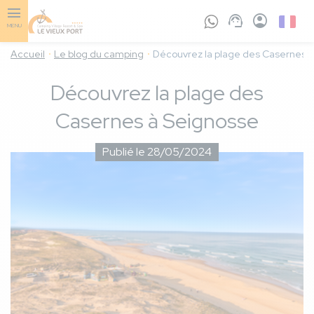
Aller
au
French
MENU
contenu
principal
Accueil
Le blog du camping
Découvrez la plage des Casernes 
Découvrez la plage des
Casernes à Seignosse
Publié le 28/05/2024