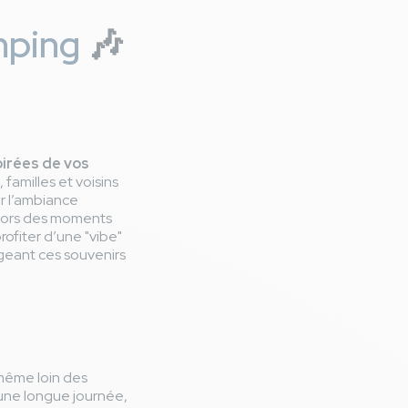
amping
🎶
oirées de vos
 familles et voisins
r l’ambiance
" lors des moments
rofiter d’une "vibe"
ageant ces souvenirs
même loin des
une longue journée,