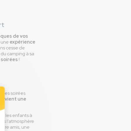
rt
ques de vos
e une
expérience
ans cesse de
e du camping à sa
 soirées
!
t ses soirées
 devient une
er les enfants à
ans l’atmosphère
entre amis, une