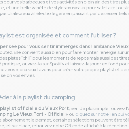
ts pour vos barbecues et vos activités en plein air, des titres pl
 et une belle variété de styles musicaux pour satisfaire tous l
e chaleureux à l’électro légère en passant par des essentiels 
ylist est organisée et comment l’utiliser ?
t pensée pour vous sentir immergés dans l'ambiance Vieux
écoutez. Elle convient aussi bien pour faire monter l’énergie sur 
des pistes "chill" pour les moments de repos mais aussi des titre
pratique, ouvrez-la sur Spotify et laissez-la jouer en fond po
nez vos morceaux favoris pour créer votre propre playlist et per
 selon vos envies.
r à la playlist du camping
playlist officielle du Vieux Port
, rien de plus simple : ouvrez l
ping Le Vieux Port - Officiel
» ou
cliquez sur notre lien qui
tre abonnement le permet, certaines sélections peuvent être t
e, et sur place, retrouvez notre QR code affiché à la réception — 