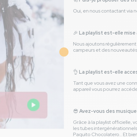
Oui, en nous contactant via no
🎉
La playlist est-elle mise
Nous ajoutons régulièrement
campeurs et des nouveautés 
👌
La playlist est-elle acce
Tant que vous avez une conne
appareil vous pourrez accéder 
😎
Avez-vous des musiques
Grâce à la playlist officielle,
les tubes intergénérationnels 
Paquito Chocolatero… Et bien 