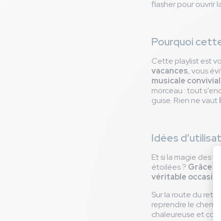
flasher pour ouvrir l
Pourquoi cette 
Cette playlist est vo
vacances
, vous év
musicale convivial
morceau : tout s’en
guise. Rien ne vaut
Idées d’utilis
Et si la magie des v
étoilées ?
Grâce à 
véritable occasio
Sur la route du ret
reprendre le chemi
chaleureuse et conv