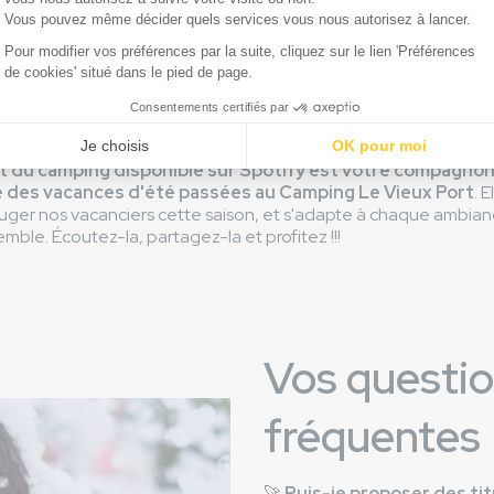
ou un moment de détente seul,
cette playlist est votre alliée 
es toute l’année
. Parce qu’au Vieux Port, l’esprit de fête et de
 écoute, partout où vous allez !
ist du camping disponible sur Spotify est votre compagnon
e des vacances d'été passées au Camping Le Vieux Port
. 
 bouger nos vacanciers cette saison, et s'adapte à chaque ambia
le. Écoutez-la, partagez-la et profitez !!!
Vos questio
fréquentes
🚀
Puis-je proposer des titre