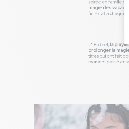
soirée en famille 
magie des vacanc
fin – il vit à chaque
📌 En bref,
la playl
prolonger la magi
titres qui ont fait
moment passé ensemb