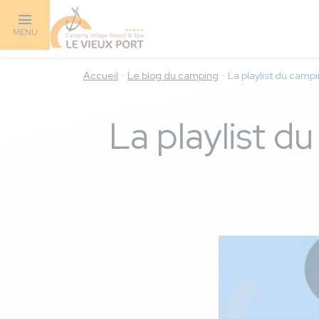
Aller
au
MENU
contenu
principal
Accueil
Le blog du camping
La playlist du camp
La playlist d