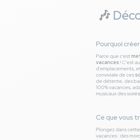
🎶
Décou
Pourquoi créer
Parce que c’est
met
vacances
! C'est au
d'emplacements, et 
conviviale de ces
s
de détente, des barb
100% vacances, adap
musicaux des soirée
Ce que vous tr
Plongez dans cett
vacances : des mor