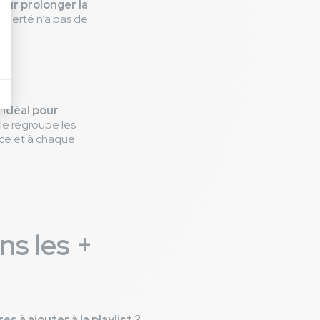
pour prolonger la
 liberté n’a pas de
 idéal pour
Elle regroupe les
nce et à chaque
ns les +
s à ajouter à la playlist ?