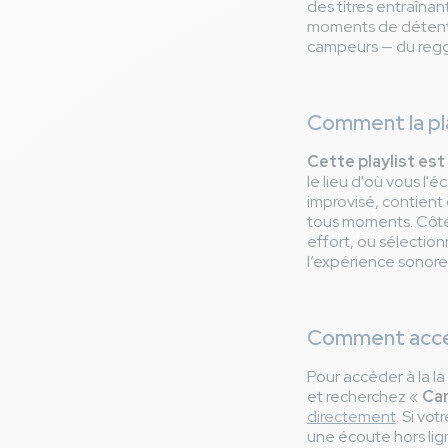
des titres entraînan
moments de détente,
campeurs — du regga
Comment la pla
Cette playlist es
le lieu d'où vous l'
improvisé, contient 
tous moments. Côté 
effort, ou sélection
l’expérience sonore
Comment accéde
Pour accéder à la la
et recherchez «
Cam
directement
. Si vo
une écoute hors lign