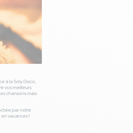
e à la Soly Disco,
re vos meilleurs
les chansons mais
octée par notre
e en vacances !