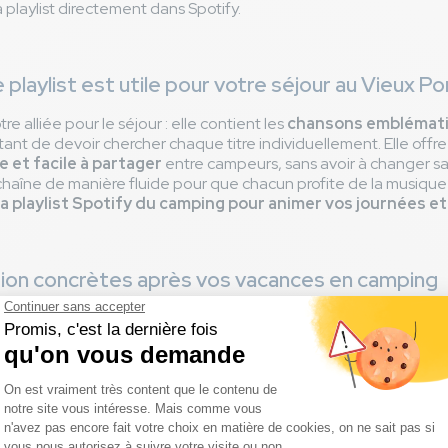
a playlist directement dans Spotify.
playlist est utile pour votre séjour au Vieux Po
tre alliée pour le séjour : elle contient les
chansons emblémati
itant de devoir chercher chaque titre individuellement. Elle offr
e et facile à partager
entre campeurs, sans avoir à changer s
chaîne de manière fluide pour que chacun profite de la musiqu
la playlist Spotify du camping pour animer vos journées et
ation concrètes après vos vacances en camping
acances opérait encore, même après avoir quitté le Vieux Port e
la playlist Spotify du camping, chaque instant à la maison
n de retrouver l’ambiance de vos vacances
.
our, dans les transports en commun, ou même le matin pour motiv
n de l’école, ces morceaux vous transportent immédiatement d
iviale du camping. Que ce soit lors d’un rendez-vous convivial 