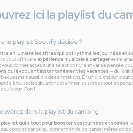
vrez ici la playlist du c
 une playlist Spotify dédiée ?
tre en lumière les titres qui ont rythmé les journées et s
ssi vous offrir une
expérience musicale à partager
entre amis,
vous donner accès à une sélection riche et variée pensée pou
ons qui évoquent instantanément les vacances
— du "chill
ecues mais aussi lors des animations. En un clic, chacun peut p
tée à toutes les situations et animer les soirées tout en part
s du Vieux-Port !
ouverez dans la playlist du camping
e
playlist qui a tout pour booster vos journées et soirées
, 
ceaux pop et dance qui donnent envie de danser même après 