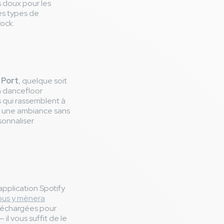
us doux pour les
es types de
rock.
 Port
, quelque soit
un dancefloor
s qui rassemblent à
ur une ambiance sans
sonnaliser
’application Spotify
 vous y mènera
éléchargées pour
il vous suffit de le