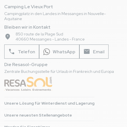
Camping Le Vieux Port
Campingplatz in den Landes in Messanges in Nouvelle-
Aquitaine
Bleiben wir in Kontakt
850 route de la Plage Sud
place
40660 Messanges - Landes - France
phone
mail
Telefon
WhatsApp
Email
Die Resasol-Gruppe
Zentrale Buchungsstelle für Urlaub in Frankreich und Europa
Unsere Lösung für Winterdienst und Lagerung
Unsere neuesten Stellenangebote