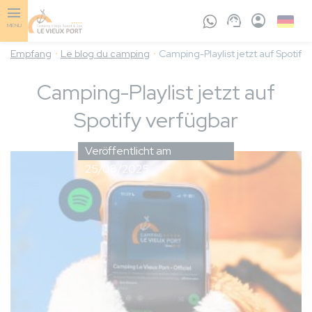
Skip
to
Germa
MENU
main
content
Empfang
Le blog du camping
Camping-Playlist jetzt auf Spotify
Camping-Playlist jetzt auf
Spotify verfügbar
Veröffentlicht am
25/08/2025