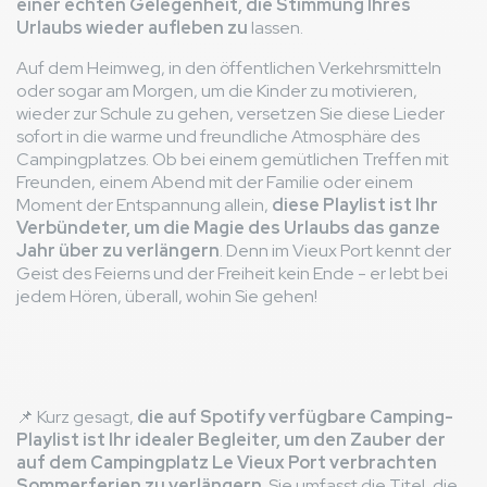
einer echten Gelegenheit, die Stimmung Ihres
Urlaubs wieder aufleben zu
lassen.
Auf dem Heimweg, in den öffentlichen Verkehrsmitteln
oder sogar am Morgen, um die Kinder zu motivieren,
wieder zur Schule zu gehen, versetzen Sie diese Lieder
sofort in die warme und freundliche Atmosphäre des
Campingplatzes. Ob bei einem gemütlichen Treffen mit
Freunden, einem Abend mit der Familie oder einem
Moment der Entspannung allein,
diese Playlist ist Ihr
Verbündeter, um die Magie des Urlaubs das ganze
Jahr über zu verlängern
. Denn im Vieux Port kennt der
Geist des Feierns und der Freiheit kein Ende - er lebt bei
jedem Hören, überall, wohin Sie gehen!
📌 Kurz gesagt,
die auf Spotify verfügbare Camping-
Playlist ist Ihr idealer Begleiter, um den Zauber der
auf dem Campingplatz Le Vieux Port verbrachten
Sommerferien zu verlängern
. Sie umfasst die Titel, die