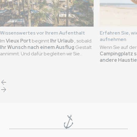
Wissenswertes vor Ihrem Aufenthalt
Erfahren Sie, wi
aufnehmen
Im
Vieux Port
beginnt
Ihr Urlaub
, sobald
Ihr Wunsch nach einem Ausflug
Gestalt
Wenn Sie auf de
annimmt. Und dafür begleiten wir Sie
Campingplatz s
schon
lange vor Ihrer Ankunft am
andere Haustie
Urlaubsort
. Damit Sie
sich besser
Sie nicht weiter 
planen
können, haben wir
die besten
Campingplatz Le
Praktiken
zusammengestellt, die für
ist nun stolzer T
arrow_back
einen
traumhaften Aufenthalt
auf
Siegels
und bewe
arrow_forward
unserem
5-Sterne-Campingplatz
Engagement, Ihr
unerlässlich sind.
einen angenehme
Mit
2 Trüffeln
Label
garantiere
Empfang und tier
Dienstleistungen