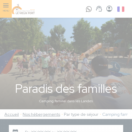
Aller
au
French
MENU
contenu
principal
Paradis des familles
Camping familial dans les Landes
Accueil
Nos hébergements
Par type de séjour
Camping famili