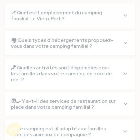
📍 Quel est l'emplacement du camping
familial Le Vieux Port ?
Le camping Le Vieux Port est situé à Messanges
dans les Landes, en bord de mer sur l'océan
🏘️ Quels types d'hébergements proposez-
Atlantique, à environ 1 heure de l'Espagne et à 40
vous dans votre camping familial ?
minutes de Bayonne. Nous avons un accès direct à la
plage.
Nous offrons une variété d'hébergements adaptés à
tous les profils de familles, notamment :
🪁 Quelles activités sont disponibles pour
les familles dans votre camping en bord de
Mobil-homes spacieux et entièrement
mer ?
équipés
Chalets confortables
Notre camping propose de nombreuses animations
Tentes ou cabanes insolites
familiales, notamment :
🧑‍🍳 Y a-t-il des services de restauration sur
Locations Premium
place dans votre camping familial ?
Emplacements de camping ombragés
Jeux et soirées à thème
Ateliers créatifs et sportifs
Oui, nous avons des restaurants où vous pourrez
Mini-club pour enfants
déguster des plats préparés avec des produits
🐾 Le camping est-il adapté aux familles
Parc aquatique avec toboggans et piscines
locaux, ainsi qu'une épicerie pour vos courses
avec des animaux de compagnie ?
Activités sportives en pleine nature
quotidiennes.