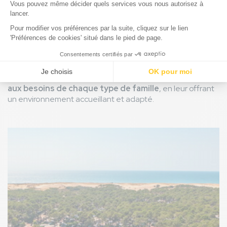
oncles, cousins et amis permettant ainsi à chacun de
partager des moments inoubliables.
Famille multigénérationnelle
: nos installations
sont conçues pour convenir à tous les âges,
favorisant des vacances où les générations se
rassemblent et profitent ensemble.
Ainsi,
notre camping familial s'efforce de répondre
aux besoins de chaque type de famille
, en leur offrant
un environnement accueillant et adapté.
Image