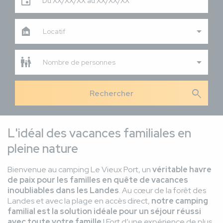
Du XX/XX/XX au XX/XX/XX
Locatif
Nombre de personnes
search
L'idéal des vacances familiales en
pleine nature
Bienvenue au camping Le Vieux Port, un
véritable havre
de paix pour les familles en quête de vacances
inoubliables dans les Landes
. Au cœur de la forêt des
Landes et avec la plage en accès direct,
notre camping
familial est la solution idéale pour un séjour réussi
avec toute votre famille
! Fort d’une expérience de plus