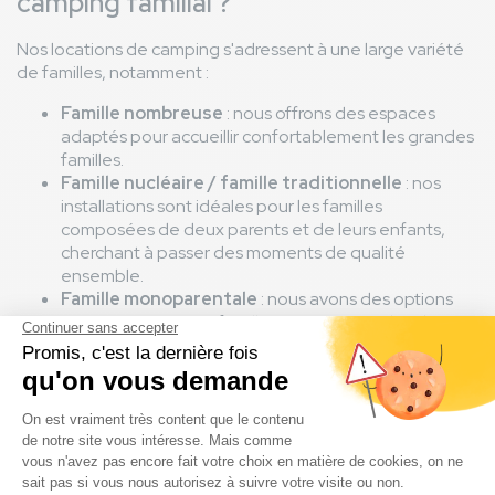
camping familial ?
Nos locations de camping s'adressent à une large variété
de familles, notamment :
Famille nombreuse
: nous offrons des espaces
adaptés pour accueillir confortablement les grandes
familles.
Famille nucléaire / famille traditionnelle
: nos
installations sont idéales pour les familles
composées de deux parents et de leurs enfants,
cherchant à passer des moments de qualité
ensemble.
Famille monoparentale
: nous avons des options
qui permettent aux familles monoparentales de
profiter d'un séjour relaxant et agréable.
Famille recomposée
: nos locations sont parfaites
pour les familles qui se sont réunies, offrant un cadre
convivial pour créer de nouveaux souvenirs
ensemble.
Famille élargie
: nous accueillons également les
familles qui incluent des grands-parents, tantes,