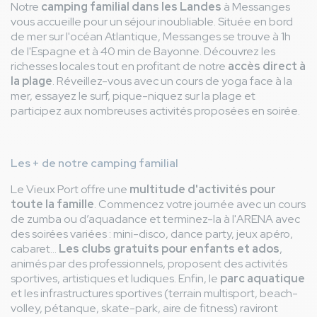
Notre
camping familial dans les Landes
à Messanges
vous accueille pour un séjour inoubliable. Située en bord
de mer sur l'océan Atlantique, Messanges se trouve à 1h
de l'Espagne et à 40 min de Bayonne. Découvrez les
richesses locales tout en profitant de notre
accès direct à
la plage
. Réveillez-vous avec un cours de yoga face à la
mer, essayez le surf, pique-niquez sur la plage et
participez aux nombreuses activités proposées en soirée.
Les + de notre camping familial
Le Vieux Port offre une
multitude d'activités pour
toute la famille
. Commencez votre journée avec un cours
de zumba ou d’aquadance et terminez-la à l'ARENA avec
des soirées variées : mini-disco, dance party, jeux apéro,
cabaret...
Les clubs gratuits pour enfants et ados
,
animés par des professionnels, proposent des activités
sportives, artistiques et ludiques. Enfin, le
parc aquatique
et les infrastructures sportives (terrain multisport, beach-
volley, pétanque, skate-park, aire de fitness) raviront