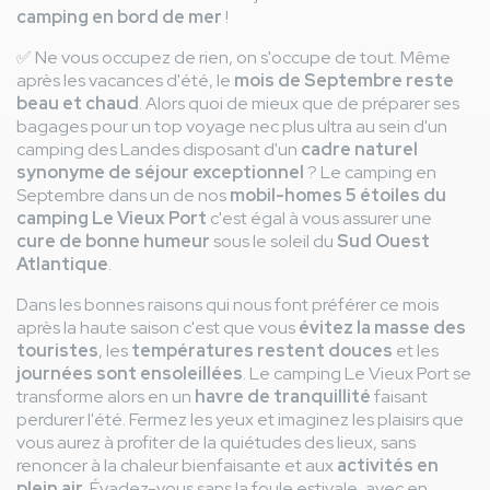
camping en bord de mer
!
✅ Ne vous occupez de rien, on s'occupe de tout. Même
après les vacances d'été, le
mois de Septembre reste
beau et chaud
. Alors quoi de mieux que de préparer ses
bagages pour un top voyage nec plus ultra au sein d'un
camping des Landes disposant d'un
cadre naturel
synonyme de séjour exceptionnel
? Le camping en
Septembre dans un de nos
mobil-homes 5 étoiles du
camping Le Vieux Port
c'est égal à vous assurer une
cure de bonne humeur
sous le soleil du
Sud Ouest
Atlantique
.
Dans les bonnes raisons qui nous font préférer ce mois
après la haute saison c'est que vous
évitez la masse des
touristes
, les
températures restent douces
et les
journées sont ensoleillées
. Le camping Le Vieux Port se
transforme alors en un
havre de tranquillité
faisant
perdurer l'été. Fermez les yeux et imaginez les plaisirs que
vous aurez à profiter de la quiétudes des lieux, sans
renoncer à la chaleur bienfaisante et aux
activités en
plein air
. Évadez-vous sans la foule estivale, avec en