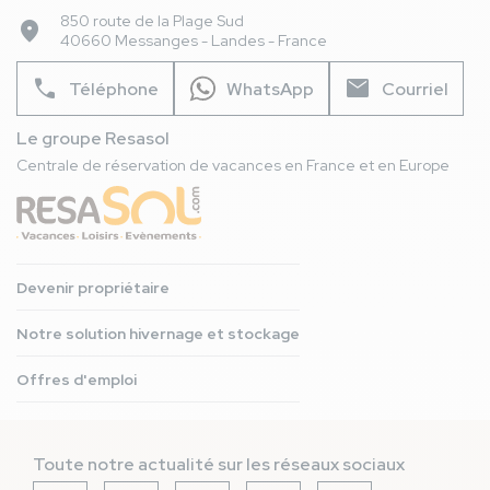
850 route de la Plage Sud
place
40660 Messanges - Landes - France
phone
mail
Téléphone
WhatsApp
Courriel
Le groupe Resasol
Centrale de réservation de vacances en France et en Europe
Devenir propriétaire
Notre solution hivernage et stockage
Offres d'emploi
Toute notre actualité sur les réseaux sociaux