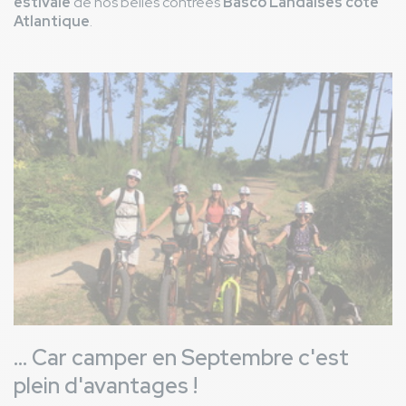
estivale
de nos belles contrées
Basco Landaises côté
Atlantique
.
Image
... Car camper en Septembre c'est
plein d'avantages !