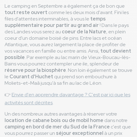
Le camping en Septembre a également ça de bon que
tout reste ouvert
comme les deux mois d'avant. Fini les
files d'attentes interminables, à vous le
temps
supplémentaire pour partir au grand air
! Dans le pays
des Landes vous serez au
coeur de la Nature
, en plein
coeur d'un domaine boisé de pins. Entre lacs et océan
Atlantique, vous aurez largement la place de profiter de
vos vacances en famille ou entre amis. Ainsi,
tout devient
possible
. Par exemple au lac marin de Vieux-Boucau-lès-
Bains vous pourrez contempler une ile, splendeur de
réserve pour la biosphère
. Non loin également se trouve
le
Courant d'Huchet
qui prend son embouchure à
Moliets-et-Maâ jusqu'à sa fin au lac de Léon.
👉
Envie d'en apprendre davantage ? C'est par ici que les
activités sont décrites
.
Un des nombreux autres avantages à réserver votre
location de cabane bois ou de mobil home
dans notre
camping en bord de mer du Sud de la France
c'est que
vous pourrez passer un
séjour exceptionnel
à un prix