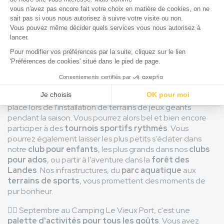
Que faire au camping en Septembre
pendant votre séjour ?
Le camping en Septembre c'est ressentir le verbe se
détendre sous son meilleur jour. Tout a déjà été mis en
place lors de l'installation de terrains de jeux géants
pendant la saison. Vous pourrez alors bel et bien encore
participer à des
tournois sportifs rythmés
. Vous
pourrez également laisser les plus petits s'éclater dans
notre
club pour enfants
, les plus grands dans nos
clubs
pour ados
, ou partir à l'aventure dans la
forêt des
Landes
. Nos infrastructures, du
parc aquatique
aux
terrains de sports
, vous promettent des moments de
pur bonheur.
🤽‍♀️ Septembre au Camping Le Vieux Port, c'est une
palette d'activités pour tous les goûts
. Vous avez