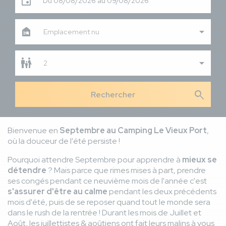
Du 08/08/2026 au 09/08/2026
Emplacement nu
2
search
Bienvenue en
Septembre au Camping Le Vieux Port
,
où la douceur de l'été persiste !
Pourquoi attendre Septembre pour apprendre à
mieux se
détendre
? Mais parce que rimes mises à part, prendre
ses congés pendant ce neuvième mois de l'année c'est
s'assurer d'être au calme
pendant les deux précédents
mois d'été, puis de se reposer quand tout le monde sera
dans le rush de la rentrée ! Durant les mois de Juillet et
Août, les juillettistes & aoûtiens ont fait leurs malins à vous