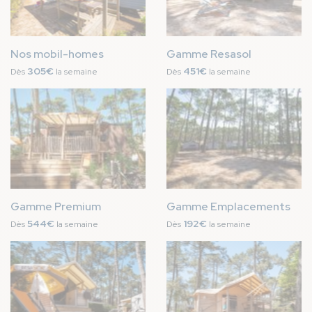
Nos mobil-homes
Gamme Resasol
305€
451€
Dès
la semaine
Dès
la semaine
Image
Image
Gamme Premium
Gamme Emplacements
544€
192€
Dès
la semaine
Dès
la semaine
Image
Image