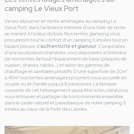
Très bien. Mal placée.
thumb_up
camping Le Vieux Port
Emplacement N29....inadmissible Lumière la nuit
thumb_down
permettant aux jeunes de se regrouper en sortant de
Venez séjourner en tente aménagée au camping Le
l'Arena. La balayeuse TOUS les matins à 8h!!! Aux entrées
Vieux Port, dans l’ambiance intimiste d’une toile de tente
de camping on met des jeunes de passage! Pas des
se mariant à l’odeur du bois. Nos tentes glamping vous
familles à 2500e les vacances.
procureront tout le confort d’un camping 5 étoiles tout en
Avis général
faisant preuve d’
authenticité et glamour
. Composées
J'aime ce camping depuis plus de 10. Ses services, son
thumb_up
d’une ou plusieurs chambres, vous disposerez à l’intérieur
environnement.
de nos tentes de tout l’équipement de base (plaques de
Inadmissible de mettre un location tente eco à l'entrée
thumb_down
cuisson, chaises, tables…) et selon les gammes de
du camp. Les jeunes qui se regroupent au parking vélo
chauffage et sanitaires privatifs. D’une superficie de 20m²
jusqu'à 2h du mat et la balayeuse à 8h le matin, Tous les
à 40m² nos tentes aménagées pourront vous accueillir en
matins....honteux
couple ou en famille jusqu’à 8 personnes. La terrasse
couverte de cet hébergement saura être le lieu idéal pour
vous retrouver et partager de bons moments ensemble
Guillaume L
7,1
/ 10
France
dans le cadre naturel et paradisiaque de notre camping 5
Du 07/08/2024 au 17/08/2024
étoiles au cœur de la forêt des Landes.
Famille avec adolescent(s)
Avis hébergement
De la place pour tout le monde, nous étions 5. De la
thumb_up
Image
place pour stationner voiture, vélos et remorques. Nous