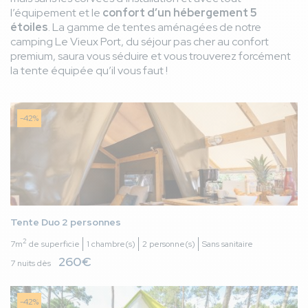
Famille avec adolescent(s)
l’équipement et le
confort d’un hébergement 5
Avis hébergement
étoiles
. La gamme de tentes aménagées de notre
Rapport qualité prix
thumb_up
camping Le Vieux Port, du séjour pas cher au confort
Avis général
premium, saura vous séduire et vous trouverez forcément
La cadre, le personnel. Ce camping est toujours notre
thumb_up
la tente équipée qu’il vous faut !
référence
Chemi J
7,9
/ 10
Espagne
-42%
Du 22/06/2025 au 27/06/2025
Famille avec adolescent(s)
Avis hébergement
Adecuado para los que estuvimos
thumb_up
Normal
thumb_down
Avis général
Las instalaciones
thumb_up
Tente Duo 2 personnes
La hora y entrada a los bungalows.. Muy tarde y muy
thumb_down
2
7m
de superficie
1 chambre(s)
2 personne(s)
Sans sanitaire
pronto respectivamente..
260€
7 nuits dès
LOURDES A
8,0
/ 10
Espagne
-42%
Du 15/06/2025 au 19/06/2025