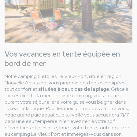
étoiles On avait besoin de calme et on était à côté des
cours de tennis donc à 8h ou 9h le matin on était réveillé…
On ne renouvellera pas l’expérience
Avis général
Camping et animation très bonne mais tarif très élevé
thumb_up
par rapport aux prestations de notre emplacement
Beaucoup de monde et piste cyclable et piéton non
thumb_down
adaptée à l’entrée du camping
Vos vacances en tente équipée en
bord de mer
Pierrick M
9,3
/ 10
France
Notre camping 5 étoiles Le Vieux Port, situé en région
Du 17/08/2024 au 24/08/2024
Nouvelle Aquitaine, vous propose des tentes équipées
Famille avec enfant(s)
tout confort et
situées à deux pas de la plage
. Grâce à
Avis hébergement
l’accès direct à la mer depuis le camping, vous pourrez
Pratique et confortable
thumb_up
durant votre séjour aller à votre guise vous baigner dans
Avis général
l’océan atlantique. Pour les moins intrépides d’entre vous,
Camping très propre et bien agencé, bien ombragé et
thumb_up
notre grand parc aquatique surveillé vous accueillera 7j/7
accès à pied à la plage.. Animations au top ! (Yes !) :p
dans une eau tempérée. N’enlevez rien à votre soif
La température des bassins trop froide.
thumb_down
d’aventures et d’insolite, louez votre tente toute équipée
au camping Le Vieux Port et immergez-vous dans son