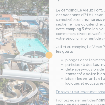
Le
camping Le Vieux Port
, 
des
vacances d’été
. Les
an
surmotivée sont
nombreuses
septième mois du calendrier.
notre
camping 5 étoiles
, vo
commerces, divers et variés.
votre séjour un moment de vi
Juillet au camping Le Vieux P
les goûts
:
plongez dans l'animati
participez à des
tourno
détendez-vous lors de 
consacré à votre bie
laissez les
enfants et 
ludiques et éducatives 
En savoir + sur les animatio
Profitez également des
nomb
terrains de sports
aux
espa