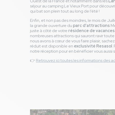
Ouest de la France et notamment dans les
La
séjour au camping Le Vieux Port pour découvri
qui bat son plein tout au long de l’été !
Enfin, et non pas des moindres, le mois de Juill
la grande ouverture du
parc d’attractions
Me
juste à côté de votre
résidence de vacances
nombreuses attractions qui sauront ravir toute
nous avons à cœur de vous faire plaisir, sachez
réduit est disponible en
exclusivité Resasol
.
notre réception pour en bénéficier vous aussi 
👉
Retrouvez ici toutes les informations des a