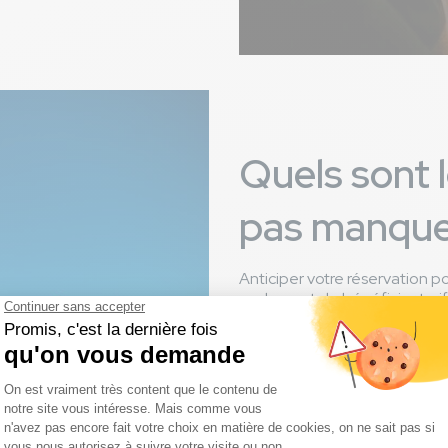
Quels sont 
pas manquer
Anticiper votre réservation p
seulement de bénéficier tari
choix plus grand
quant aux
d’
hébergements
. Vous pour
et services
proposés par Le 
réservation au soleil
dans l
Juillet c'est le mois de la fê
mois de l’ouverture du duo d