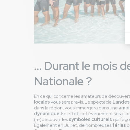
... Durant le mois d
Nationale ?
En ce qui concerne les amateurs de découver
locales
vous serez ravis. Le spectacle
Landes
dans la région, vous immergera dans une
ambi
dynamique
. En effet, cet évènement sera l'o
(re)découvrir les
symboles culturels
qui faço
Également en Juillet, de nombreuses
férias
o