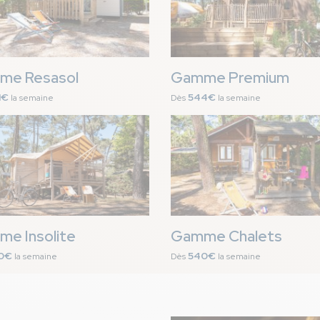
me Resasol
Gamme Premium
1€
544€
la semaine
Dès
la semaine
Image
e Insolite
Gamme Chalets
0€
540€
la semaine
Dès
la semaine