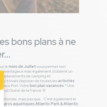
les bons plans à ne
...
our le
mois de Juillet
vous permet non
fs avantageux mais également d’obtenir un
 emplacements de camping et
rez à loisirs disposer de toutes les
activités
Vieux Port. Votre
bon plan vacances
? Une
e Sud Ouest de la France 🌞
te Nationale, mais pas que... C’est également le
e
parcs aquatiques Atlantic Park & Atlantic