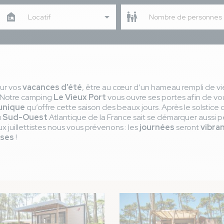
Locatif
Nombre de personnes
ur vos
vacances d’été
, être au cœur d’un hameau rempli de v
 Notre camping
Le Vieux Port
vous ouvre ses portes afin de vo
unique
qu’offre cette saison des beaux jours. Après le solstice 
u
Sud-Ouest
Atlantique de la France sait se démarquer aussi 
ux juillettistes nous vous prévenons : les
journées
seront
vibra
uses
!
Image