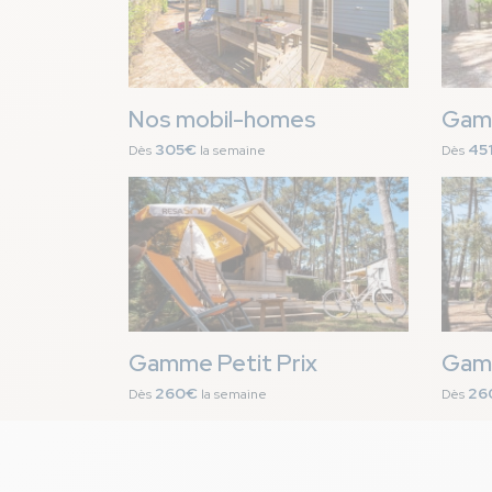
Nos mobil-homes
Gam
305€
45
Dès
la semaine
Dès
Image
Image
Gamme Petit Prix
Gamm
260€
26
Dès
la semaine
Dès