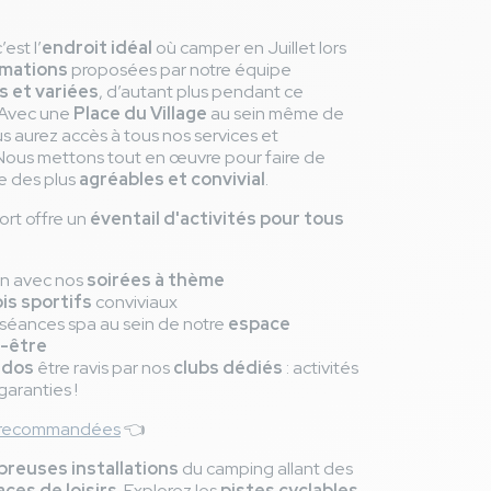
c’est l’
endroit idéal
où camper en Juillet lors
imations
proposées par notre équipe
 et variées
, d’autant plus pendant ce
 Avec une
Place du Village
au sein même de
us aurez accès à tous nos services et
 Nous mettons tout en œuvre pour faire de
e des plus
agréables et convivial
.
ort offre un
éventail d'activités pour tous
on avec nos
soirées à thème
is sportifs
conviviaux
séances spa au sein de notre
espace
n-être
ados
être ravis par nos
clubs dédiés
: activités
garanties !
ns recommandées
👈
reuses installations
du camping allant des
ces de loisirs
. Explorez les
pistes cyclables