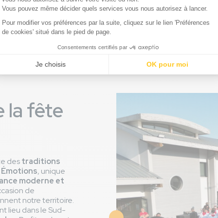
Jump
à Seignosse, proche de
premiers à découvrir le plus 
avec ses 4 hectares compos
Et grâce au ticket fourni par n
appréciable file prioritaire !
e la fête
te des
traditions
 Émotions
, unique
ance moderne et
ccasion de
nnent notre territoire.
nt lieu dans le Sud-