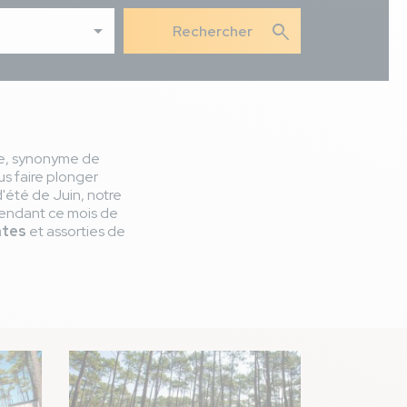
search
ie, synonyme de
us faire plonger
d'été de Juin, notre
pendant ce mois de
ntes
et assorties de
Image