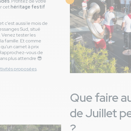
ndes
. Profitez de votre
Image
r cet
héritage festif
et c’est aussi le mois de
ssanges Sud, situé
. Venez tester les
 la famille. Et comme
 qu'un carnet à prix
 Rapprochez-vous de
sans plus attendre 😎
ctivités proposées
.
Que faire a
de Juillet p
?