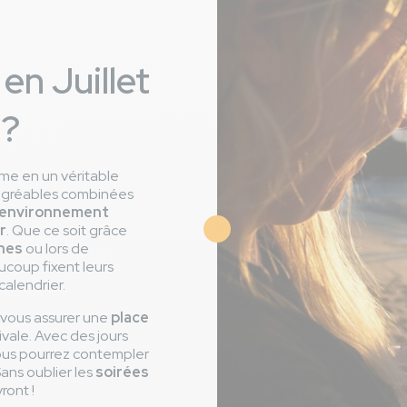
en Juillet
 ?
rme en un véritable
 agréables combinées
environnement
r
. Que ce soit grâce
Image
ines
ou lors de
ucoup fixent leurs
calendrier.
i vous assurer une
place
ivale. Avec des jours
 vous pourrez contempler
 Sans oublier les
soirées
ront !