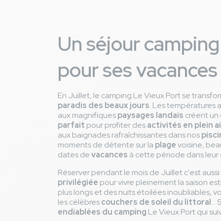
Un séjour camping 
pour ses vacances
En Juillet, le camping Le Vieux Port se transfo
paradis des beaux jours
. Les températures
aux magnifiques
paysages landais
créent un
parfait
pour profiter des
activités en plein ai
aux baignades rafraîchissantes dans nos
pisc
moments de détente sur la
plage
voisine, bea
dates de
vacances
à cette période dans leur 
Réserver pendant le mois de Juillet c'est auss
privilégiée
pour vivre pleinement la saison est
plus longs et des nuits étoilées inoubliables,
les célèbres
couchers de soleil du littoral
...
endiablées du camping
Le Vieux Port qui suiv