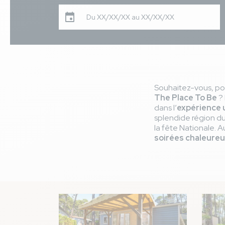
Du XX/XX/XX au XX/XX/XX
Souhaitez-vous, po
The Place To Be
?
dans l’
expérience 
splendide région d
la fête Nationale. A
soirées chaleure
Image
Image