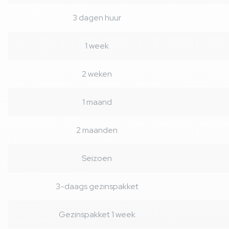
3 dagen huur
1 week
2 weken
1 maand
2 maanden
Seizoen
3-daags gezinspakket
Gezinspakket 1 week