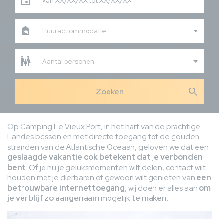
Van XX/XX/XX tot XX/XX/XX
Huuraccommodatie
Aantal personen
search
Op Camping Le Vieux Port, in het hart van de prachtige
Landes bossen en met directe toegang tot de gouden
stranden van de Atlantische Oceaan, geloven we dat een
geslaagde vakantie ook betekent dat je verbonden
bent
. Of je nu je geluksmomenten wilt delen, contact wilt
houden met je dierbaren of gewoon wilt genieten van
een
betrouwbare internettoegang
, wij doen er alles aan
om
je verblijf zo aangenaam
mogelijk
te maken
.
Afbeelding