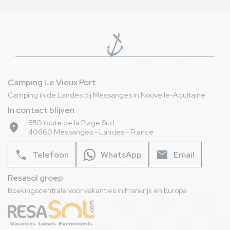
vanaf €32
en familie, bekijk onze activiteiten of beheer je
boekingen online, allemaal in een natuurlijke,
vriendelijke omgeving.
Camping Le Vieux Port
Camping in de Landes bij Messanges in Nouvelle-Aquitaine
In contact blijven
850 route de la Plage Sud
place
40660 Messanges - Landes - France
phone
mail
Telefoon
WhatsApp
Email
Resasol groep
Boekingscentrale voor vakanties in Frankrijk en Europa