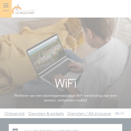
Skip
to
MENU
main
content
WiFi
Profiteer van een alomtegenwoordige WiFi-verbinding voor een
sereen, verbonden verblijf
Ontvangst
Diensten & winkels
Diensten / All-inclusive
Wi-Fi