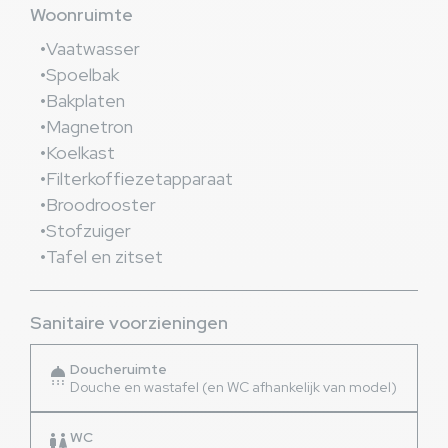
Woonruimte
Vaatwasser
Spoelbak
Bakplaten
Magnetron
Koelkast
Filterkoffiezetapparaat
Broodrooster
Stofzuiger
Tafel en zitset
Sanitaire voorzieningen
Doucheruimte
shower
Douche en wastafel (en WC afhankelijk van model)
WC
wc