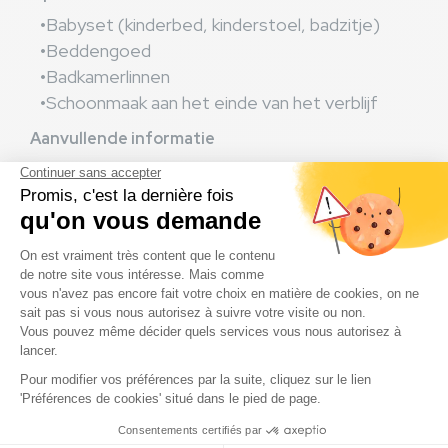
Babyset (kinderbed, kinderstoel, badzitje)
Beddengoed
Badkamerlinnen
Schoonmaak aan het einde van het verblijf
Aanvullende informatie
Huisdieren zijn niet toegestaan in de
accommodatie
Op of vlak bij de kampeerplaats: twee
parkeerplaatsen voor je auto (geen camper),
bij het tarief inbegrepen.
assignment
Plattegrond accommodatie bekijken
download
Complete inventaris raadplegen