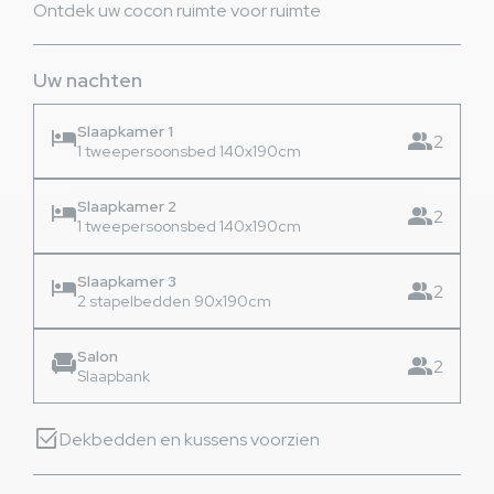
Ontdek uw cocon ruimte voor ruimte
Uw nachten
Slaapkamer 1
hotel
group
2
1 tweepersoonsbed 140x190cm
Slaapkamer 2
hotel
group
2
1 tweepersoonsbed 140x190cm
Slaapkamer 3
hotel
group
2
2 stapelbedden 90x190cm
Salon
chair
group
2
Slaapbank
select_check_box
Dekbedden en kussens voorzien