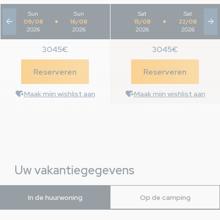
Sun
-
Sun
Sat
-
Sat
arrow_back
arrow_forward
09/08
16/08
15/08
22/08
2026
2026
2026
2026
3045€
3045€
Reserveren
Reserveren
Maak mijn wishlist aan
Maak mijn wishlist aan
Uw vakantiegegevens
In de huurwoning
Op de camping