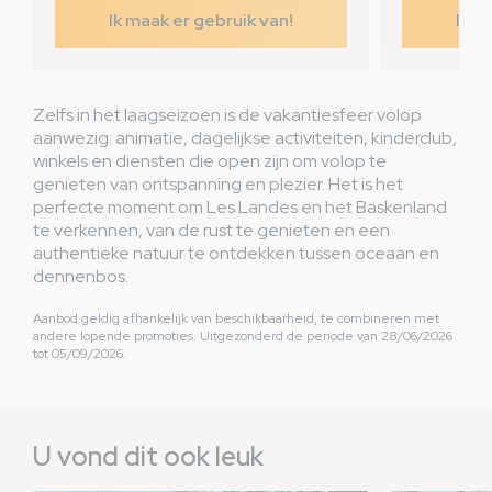
Ik maak er gebruik van!
Ik m
Zelfs in het laagseizoen is de vakantiesfeer volop
aanwezig: animatie, dagelijkse activiteiten, kinderclub,
winkels en diensten die open zijn om volop te
genieten van ontspanning en plezier. Het is het
perfecte moment om Les Landes en het Baskenland
te verkennen, van de rust te genieten en een
authentieke natuur te ontdekken tussen oceaan en
dennenbos.
Aanbod geldig afhankelijk van beschikbaarheid, te combineren met
andere lopende promoties. Uitgezonderd de periode van 28/06/2026
tot 05/09/2026.
U vond dit ook leuk