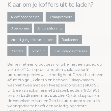
Klaar om je koffers uit te laden?
2
45m
oppervlakte
3 slaapkamers
8 personen
Airconditioning
Volledig ingerichte keuken
Badkamer
Plancha
6 m² hut
13 m² overdekt terras
Ben je met een groot gezin of wil je met een groep op
vakantie? Dan zijn onze houten chalets voor
8
personen
precies wat je nodig hebt. Deze chalets van
45 m² zijn
gelijkvloers en
hebben 3 slaapkamers,
waarvan twee met een tweepersoonsbed (140x190
cm), een slaapkamer met 2 stapelbedden (90x190)
en een
badkamer met douche
. Op de slaapbank in
de woonkamer kunnen
2 extra personen
slapen. Het
woongedeelte heeft een volledig ingerichte