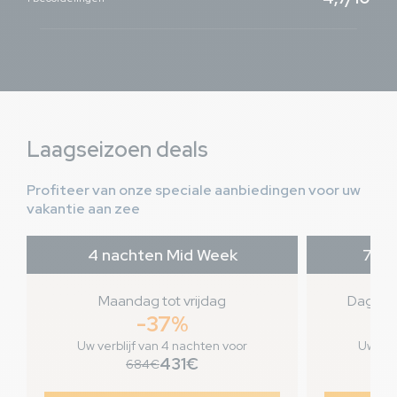
Laagseizoen deals
Profiteer van onze speciale aanbiedingen voor uw
vakantie aan zee
4 nachten Mid Week
7 na
Maandag tot vrijdag
Dag van
-37%
Uw verblijf van 4 nachten voor
Uw ver
431€
684€