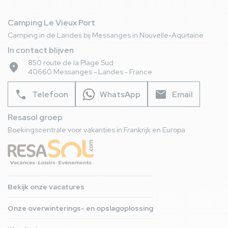
Camping Le Vieux Port
Camping in de Landes bij Messanges in Nouvelle-Aquitaine
In contact blijven
850 route de la Plage Sud
place
40660 Messanges - Landes - France
phone
mail
Telefoon
WhatsApp
Email
Resasol groep
Boekingscentrale voor vakanties in Frankrijk en Europa
Bekijk onze vacatures
Onze overwinterings- en opslagoplossing