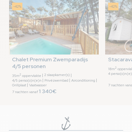
-42%
-42%
Chalet Premium Zwemparadijs 
Stacarav
4/5 personen
2
18m
oppervla
4 perso(o)n(e
2
2 slaapkamer(s)
35m
oppervlakte
4/5 perso(o)n(e)n
Privézwembad
Airconditioning
Grillplaat
Vaatwasser
7 nachten van
1 340€
7 nachten vanaf