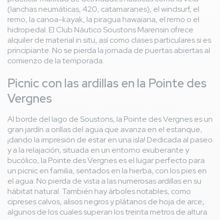
(lanchas neumáticas, 420, catamaranes), el windsurf, el
remo, la canoa-kayak, la piragua hawaiana, el remo o el
hidropedal. El Club Náutico Soustons Marensin ofrece
alquiler de material in situ, así como clases particulares si es
principiante. No se pierda la jornada de puertas abiertas al
comienzo de la temporada.
Picnic con las ardillas en la Pointe des
Vergnes
Al borde del lago de Soustons, la Pointe des Vergnes es un
gran jardín a orillas del agua que avanza en el estanque,
¡dando la impresión de estar en una isla! Dedicada al paseo
y a la relajación, situada en un entorno exuberante y
bucólico, la Pointe des Vergnes es el lugar perfecto para
un picnic en familia, sentados en la hierba, con los pies en
el agua. No pierda de vista a las numerosas ardillas en su
hábitat natural. También hay árboles notables, como
cipreses calvos, alisos negros y plátanos de hoja de arce,
algunos de los cuales superan los treinta metros de altura.