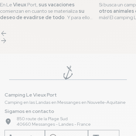
En Le
Vieux
Port,
sus vacaciones
Si busca un cam
comienzan en cuanto se materializa
su
otros animales
deseo de evadirse de todo
. Y para ello,
más! El camping 
le acompañamos
mucho antes de su
Messanges se eno
llegada al lugar
. Para que pueda
etiqueta
QUALID
arrow_back
planificarse
, hemos elaborado una
lista
compromiso para 
arrow_forward
de buenas prácticas
indispensables para
agradable a sus
una
estancia de ensueño
en nuestro
patas. Con
2 tru
camping de 5 estrellas
.
QUALIDOG
, ¡l
bienvenida y uno
mascotas!
Camping Le Vieux Port
Camping en las Landas en Messanges en Nouvelle-Aquitaine
Sigamos en contacto
850 route de la Plage Sud
place
40660 Messanges - Landes - France