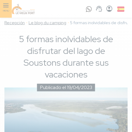
Skip
to
Spanis
MENU
main
content
Recepción
Le blog du camping
5 formas inolvidables de disfrut
5 formas inolvidables de
disfrutar del lago de
Soustons durante sus
vacaciones
Publicado el 19/04/2023