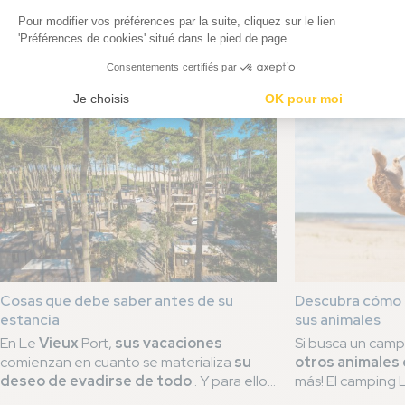
Estas noticias podrían interesarte
Cosas que debe saber antes de su
Descubra cómo 
estancia
sus animales
En Le
Vieux
Port,
sus vacaciones
Si busca un cam
comienzan en cuanto se materializa
su
otros animales
deseo de evadirse de todo
. Y para ello,
más! El camping 
le acompañamos
mucho antes de su
Messanges se eno