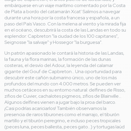
embárquese en un viaje marítimo comentado por la Costa
de Plata a bordo del catamarán Xcat' Salimos a navegar
durante una hora por la costa francesa y española, a un
paso del País Vasco. Con la melena al viento y la mirada fija
en el océano, descubrirá la costa de las Landas en todo su
esplendor: Capbreton "la ciudad de los 100 capitanes",
Seignosse "la salvaje" y Hossegor "la burguesa".
Un patrón apasionado le contará la historia de las Landas,
la fauna y la flora marinas, la formación de las dunas
costeras, el desvío del Adour, la leyenda del calamar
gigante del Gouf de Capbreton... Una oportunidad para
descubrir este cañón submarino único, uno de los más
profundos del mundo con 4.000 metros. Se pueden ver
muchos cetáceos en su entorno natural: delfines de Risso,
zifios de Cuvier, cachalotes pigmeos, zifios de Blainville...
Algunos delfines vienen a jugar bajo la proa del barco.
¡Casi podrías acariciarlos! También observamos la
presencia de raros tiburones como el marrajo, el tiburón
martillo y el tiburón peregrino, e incluso peces tropicales
(peces luna, peces ballesta, peces gato...) y tortugas laúd