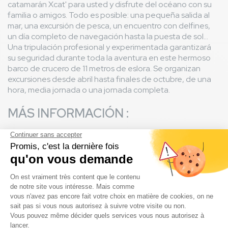
catamarán Xcat' para usted y disfrute del océano con su
familia o amigos. Todo es posible: una pequeña salida al
mar, una excursión de pesca, un encuentro con delfines,
un día completo de navegación hasta la puesta de sol...
Una tripulación profesional y experimentada garantizará
su seguridad durante toda la aventura en este hermoso
barco de crucero de 11 metros de eslora. Se organizan
excursiones desde abril hasta finales de octubre, de una
hora, media jornada o una jornada completa.
MÁS INFORMACIÓN :
Punto de encuentro: Cabane XCAT: puerto de
Capbreton, avenida Georges Pompidou, pontón B, 40130
Capbreton (a 20 km de su camping 5 estrellas de las
Landas en Messanges)
Lleve ropa adaptada a las condiciones meteorológicas del
día, unas gafas de sol y crema solar.
Información y reservas RESASOL : 05 58 48 22 00.