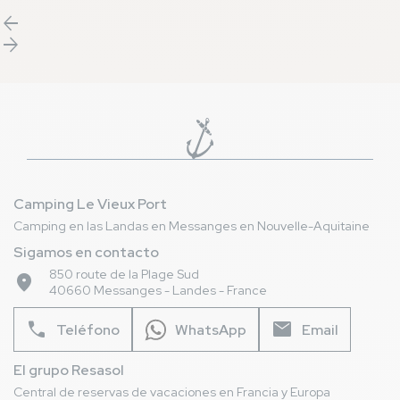
llegada al lugar
. Para que pueda
etiqueta
QUALID
arrow_back
planificarse
, hemos elaborado una
lista
compromiso para 
arrow_forward
de buenas prácticas
indispensables para
agradable a sus
una
estancia de ensueño
en nuestro
patas. Con
2 tru
camping de 5 estrellas
.
QUALIDOG
, ¡l
bienvenida y uno
mascotas!
Camping Le Vieux Port
Camping en las Landas en Messanges en Nouvelle-Aquitaine
Sigamos en contacto
850 route de la Plage Sud
place
40660 Messanges - Landes - France
phone
mail
Teléfono
WhatsApp
Email
El grupo Resasol
Central de reservas de vacaciones en Francia y Europa