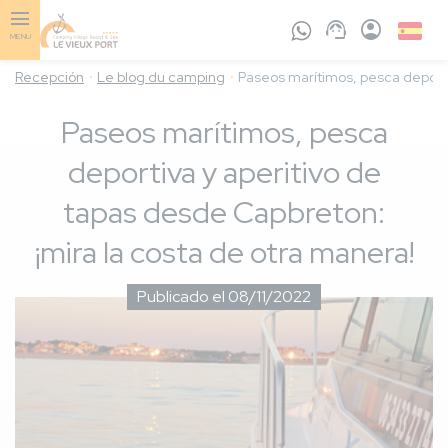
Skip
to
Spanis
MENU
main
content
Recepción
Le blog du camping
Paseos marítimos, pesca deporti
Paseos marítimos, pesca
deportiva y aperitivo de
tapas desde Capbreton:
¡mira la costa de otra manera!
Publicado el 08/11/2022