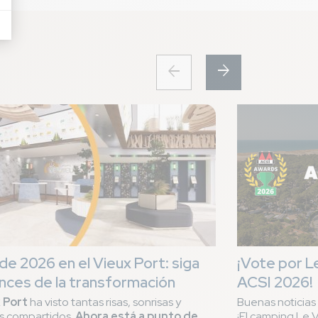
arrow_forward
arrow_back
de 2026 en el Vieux Port: siga
¡Vote por L
ances de la transformación
ACSI 2026!
 Port
ha visto tantas risas, sonrisas y
Buenas noticias
s compartidos.
Ahora está a punto de
¡El camping Le 