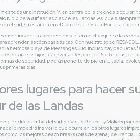
rf es toda una institución. Y, en contra de la creencia popular, n
elo rubio para surfear las olas de las Landas. Así que si siempre
e en el surf, su estancia en el Camping Le Vieux Port es la opor
e convertirás en un campeón de surf en un chasquido de dedos
ara aprender las técnicas básicas. Con nuestro socio RESASOL
en la hermosa playa de Messanges Sud. Incluso hay paquetes fam
presentar a sus hijos o viceversa Después de 5 ó 6 horas de f
normas de seguridad, podrás ponerte de pie en tu tabla, evolu
s primeras olas.
res lugares para hacer su
ur de las Landas
ping, podrá disfrutar del surf en Vieux-Boucau y Moliets para pr
nada le impedirá ir a ver lo que ocurre en los otros lugares impre
 como los mejores beach breaks (olas de arena) de Francia. P