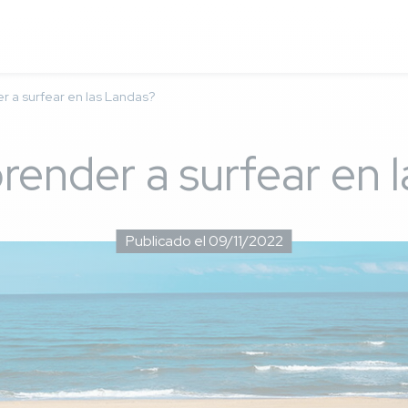
r a surfear en las Landas?
render a surfear en 
Publicado el 09/11/2022