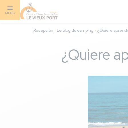
Skip
to
MENU
main
content
Recepción
Le blog du camping
¿Quiere aprende
¿Quiere ap