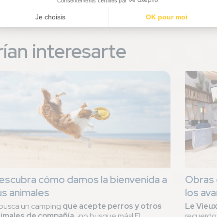
ían interesarte
escubra cómo damos la bienvenida a
Obras 
us animales
los av
 busca un camping
que acepte perros y otros
Le Vieux
imales de compañía
, ¡no busque más! El
recuerdo