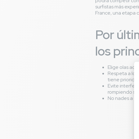
podrá competir con 
surfistas más exper
France, una etapa 
Por últi
los prin
Elige olas ada
Respeta a los 
tiene priorida
Evite interfer
rompiendo si e
No nades a con