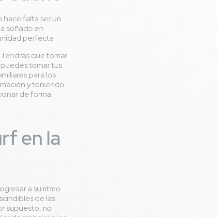
o hace falta ser un
 ha soñado en
tunidad perfecta
. Tendrás que tomar
, puedes tomar tus
iliares para los
ormación y teniendo
cionar de forma
rf en la
ogresar a su ritmo.
scindibles de las
or supuesto, no