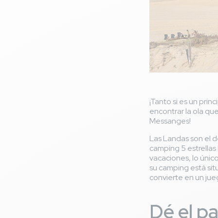
¡Tanto si es un pri
encontrar la ola que
Messanges!
Las Landas son el de
camping 5 estrellas
vacaciones, lo únic
su camping está sit
convierte en un jue
Dé el pa