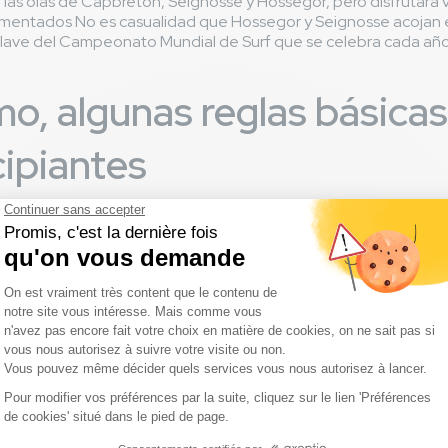
las olas de Capbreton, Seignosse y Hossegor, pero disfrutará v
imentados No es casualidad que Hossegor y Seignosse acojan el
clave del Campeonato Mundial de Surf que se celebra cada año
mo, algunas reglas básica
cipiantes
ptadas a tu nivel de principiante. Las olas de menos de 1 metro 
locales, así como las prioridades: ¡el surfista que esté más aden
d!
ir con un surfista que ya está en una ola, rodeando la zona dond
s posible.
tracorriente, ya que esto te agotará, pero déjate llevar a la pl