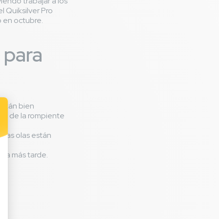
iendo trabajar a los
 Quiksilver Pro
 en octubre.
s para
están bien
tro de la rompiente
e las olas están
aya más tarde.