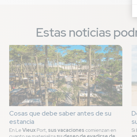
Estas noticias podr
Cosas que debe saber antes de su
D
estancia
s
En Le
Vieux
Port,
sus vacaciones
comienzan en
Si
cuanto se materializa
su deseo de evadirse de
an