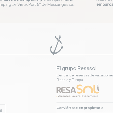
mping Le Vieux Port 5* de Messanges se
embarcar
orgullece de llevar la
etiqueta
QUALIDOG,
La image
ueba de su compromiso para ofrecer una
próximas
tancia agradable a sus compañeros de cuatro
nueva p
tas. Con
2 trufas en la etiqueta QUALIDOG
,
e garantizamos una cálida bienvenida y unos
rvicios que admiten mascotas!
El grupo Resasol
Central de reservas de vacacione
Francia y Europa
Conviértase en propietario
il