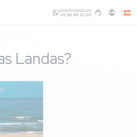
contact@resasol.com
Spani
05 58 48 22 00
las Landas?