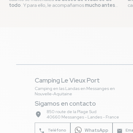
todo
. Y para ello, le acompañamos
mucho antes
ca
de su llegada al lugar
. Para que pueda
en
planificarse
, hemos elaborado una
lista de
pr
buenas prácticas
indispensables para una
es
estancia de ensueño
en nuestro
camping de 5
pa
estrellas
.
¡l
se
Camping Le Vieux Port
Camping en las Landas en Messanges en
Nouvelle-Aquitaine
Sigamos en contacto
850 route de la Plage Sud
place
40660 Messanges - Landes - France
WhatsApp
phone
mail
Teléfono
Ema