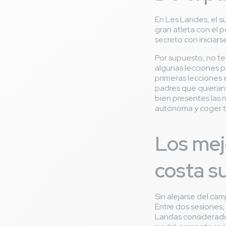
En Les Landes, el su
gran atleta con el p
secreto con iniciars
Por supuesto, no t
algunas lecciones p
primeras lecciones 
padres que quieran 
bien presentes las 
autónoma y coger tu
Los mejo
costa s
Sin alejarse del cam
Entre dos sesiones, 
Landas considerados