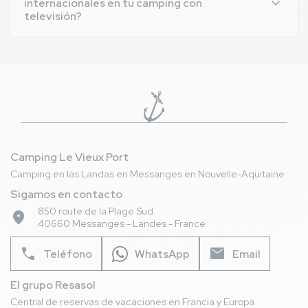
Televisión 50cm + Televisión 82cm
internacionales en tu camping con
depósito de 50 euros que deberá abonar antes de
televisión?
utilizarla.
Premium Lodge 4 personas
Sí, nuestro camping con televisión ofrece muchos
Premium Lodge 6 personas
canales, incluyendo canales franceses TNT, así como
Premium Lodge 6P Jacuzzi + Duna
canales internacionales y locales. Por lo tanto, es
Premium Lodge 6P Jacuzzi
posible recibir canales nacionales, regionales y
Cottage Duo Jacu 10 personas
extranjeros.
Camping Le Vieux Port
Camping en las Landas en Messanges en Nouvelle-Aquitaine
Sigamos en contacto
850 route de la Plage Sud
place
40660 Messanges - Landes - France
phone
mail
Teléfono
WhatsApp
Email
El grupo Resasol
Central de reservas de vacaciones en Francia y Europa