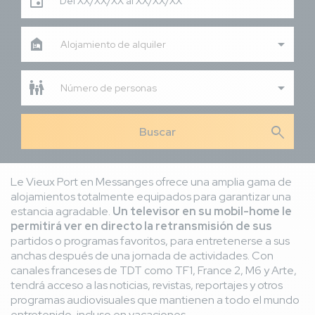
Del XX/XX/XX al XX/XX/XX
Alojamiento de alquiler
Número de personas
search
Le Vieux Port en Messanges ofrece una amplia gama de
alojamientos totalmente equipados para garantizar una
estancia agradable.
Un televisor en su mobil-home le
permitirá ver en directo la retransmisión de sus
partidos o programas favoritos, para entretenerse a sus
anchas después de una jornada de actividades. Con
canales franceses de TDT como TF1, France 2, M6 y Arte,
tendrá acceso a las noticias, revistas, reportajes y otros
programas audiovisuales que mantienen a todo el mundo
entretenido, incluso en vacaciones.