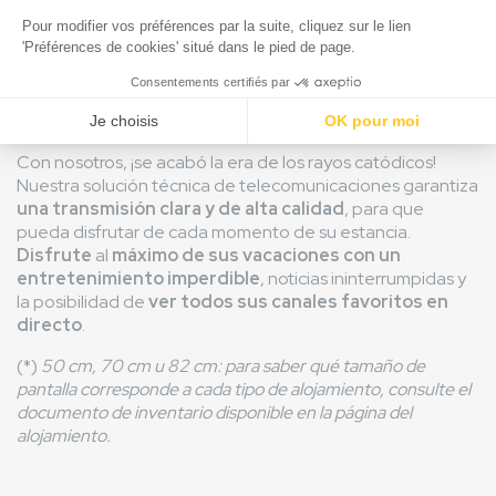
televisiva a su medida gracias a su alojamiento
. Tanto
si se aloja en una tienda Ecoluxe como en una casa móvil,
con o sin mascotas, tenemos televisores de pantalla plana
de distintos tamaños* para que pueda disfrutar del
zapping, ponerse al día con las noticias o ver una película
en familia.
Con nosotros, ¡se acabó la era de los rayos catódicos!
Nuestra solución técnica de telecomunicaciones garantiza
una transmisión clara y de alta calidad
, para que
pueda disfrutar de cada momento de su estancia.
Disfrute
al
máximo de sus vacaciones con un
entretenimiento imperdible
, noticias ininterrumpidas y
la posibilidad de
ver todos sus canales favoritos en
directo
.
(*)
50 cm, 70 cm u 82 cm: para saber qué tamaño de
pantalla corresponde a cada tipo de alojamiento, consulte el
documento de inventario disponible en la página del
alojamiento.