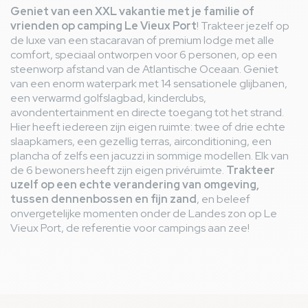
ouvert car peu de monde mais nous etions la et avons
Geniet van een XXL vakantie met je familie of
payé le même prix que tout le monde. Dommage ... le
vrienden op camping Le Vieux Port
! Trakteer jezelf op
service doit rester le même quand il y a peu de monde
de luxe van een stacaravan of premium lodge met alle
nous n y sommes pour rien Pas de poêle ni de ciseaux
comfort, speciaal ontworpen voor 6 personen, op een
dans le Mobil home un peu compliqué Et des centaines de
steenworp afstand van de Atlantische Oceaan. Geniet
piqûres de moustiques tigres qui venaient par nuée et
van een enorm waterpark met 14 sensationele glijbanen,
nous empêchaient de profiter de l'extérieur.
een verwarmd golfslagbad, kinderclubs,
avondentertainment en directe toegang tot het strand.
Hier heeft iedereen zijn eigen ruimte: twee of drie echte
Michael H
8,8
/ 10
slaapkamers, een gezellig terras, airconditioning, een
France
plancha of zelfs een jacuzzi in sommige modellen. Elk van
Van 16/05/2026 tot 23/05/2026
de 6 bewoners heeft zijn eigen privéruimte.
Trakteer
Gezin met tiener(s)
uzelf op een echte verandering van omgeving,
Avis hébergement
tussen dennenbossen en fijn zand
, en beleef
Logement (RESASOL 4 pers) propre et bien équipé.
thumb_up
onvergetelijke momenten onder de Landes zon op Le
- Les Mobil-homes sont un peu trop les uns sur les
thumb_down
Vieux Port, de referentie voor campings aan zee!
autres, dommage pour l'intimité.
Avis général
Séjour d'une semaine au mois de mai. Espace aquatique
thumb_up
vraiment top. Le personnel est très sympatique et
compétent. Bref, nous avons passé une super semaine
dans ce camping