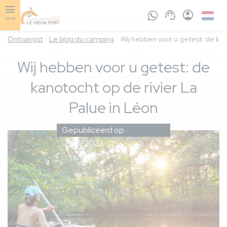
Skip
to
Dutch
MENU
main
content
Ontvangst
Le blog du camping
Wij hebben voor u getest: de kan
Wij hebben voor u getest: de
kanotocht op de rivier La
Palue in Léon
Gepubliceerd op
09/11/2022