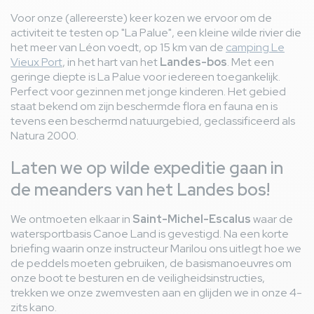
Voor onze (allereerste) keer kozen we ervoor om de
activiteit te testen op "La Palue", een kleine wilde rivier die
het meer van Léon voedt, op 15 km van de
camping Le
Vieux Port
, in het hart van het
Landes-bos
. Met een
geringe diepte is La Palue voor iedereen toegankelijk.
Perfect voor gezinnen met jonge kinderen. Het gebied
staat bekend om zijn beschermde flora en fauna en is
tevens een beschermd natuurgebied, geclassificeerd als
Natura 2000.
Laten we op wilde expeditie gaan in
de meanders van het Landes bos!
We ontmoeten elkaar in
Saint-Michel-Escalus
waar de
watersportbasis Canoe Land is gevestigd. Na een korte
briefing waarin onze instructeur Marilou ons uitlegt hoe we
de peddels moeten gebruiken, de basismanoeuvres om
onze boot te besturen en de veiligheidsinstructies,
trekken we onze zwemvesten aan en glijden we in onze 4-
zits kano.