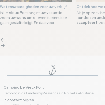
Wetenswaardigheden voor uw verblijf
Ontdek hoe we 
In Le
Vieux Port
begint
uw vakantie
Als je op zoek b
zodra
uw wens om er
even tussenuit te
honden en ande
gaan gestalte krijgt. En daarvoor
accepteert
, zo
begeleiden wij u
ruim voor uw aankomst
Camping Le Vieux
Waarom
camping 
ter plaatse
. Om u te helpen
plannen
,
nu trots op het
voor
uw vakanti
Q
hebben we een
lijst samengesteld met
bewijs van zijn i
arrow_back
goede praktijken
die essentieel zijn voor
aangenaam verbli
arrow_forward
een
droomverblijf
op onze
5-
truffels op he
sterrencamping
.
garanderen wij 
huisdiervriendelij
Camping Le Vieux Port
Camping in de Landes bij Messanges in Nouvelle-Aquitaine
In contact blijven