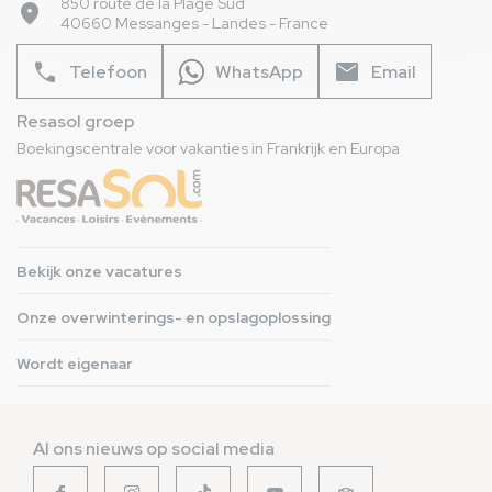
850 route de la Plage Sud
place
40660 Messanges - Landes - France
phone
mail
Telefoon
WhatsApp
Email
Resasol groep
Boekingscentrale voor vakanties in Frankrijk en Europa
Bekijk onze vacatures
Onze overwinterings- en opslagoplossing
Wordt eigenaar
Al ons nieuws op social media