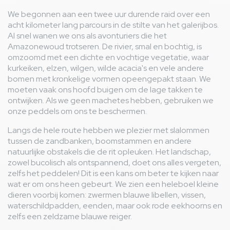
We begonnen aan een twee uur durende raid over een
acht kilometer lang parcours in de stilte van het galerijbos.
Al snel wanen we ons als avonturiers die het
Amazonewoud trotseren. De rivier, smal en bochtig, is
omzoomd met een dichte en vochtige vegetatie, waar
kurkeiken, elzen, wilgen, wilde acacia's en vele andere
bomen met kronkelige vormen opeengepakt staan. We
moeten vaak ons hoofd buigen om de lage takken te
ontwijken. Als we geen machetes hebben, gebruiken we
onze peddels om ons te beschermen.
Langs de hele route hebben we plezier met slalommen
tussen de zandbanken, boomstammen en andere
natuurlijke obstakels die de rit opleuken. Het landschap,
zowel bucolisch als ontspannend, doet ons alles vergeten,
zelfs het peddelen! Dit is een kans om beter te kijken naar
wat er om ons heen gebeurt. We zien een heleboel kleine
dieren voorbij komen: zwermen blauwe libellen, vissen,
waterschildpadden, eenden, maar ook rode eekhoorns en
zelfs een zeldzame blauwe reiger.