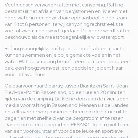
Veel mensen verwarren raften met canyoning. Rafting
bestaat uit het afdalen van bergstromen en rivieren met
hoog water in een onzinkbare opblaasboot in een team
van 4 tot 8 personen, terwijl canyoning rechtstreeks te
voet of zwemmend wordt gedaan. Daardoor wordt raften
beschouwd als de meest toegankelijke wildwatersport.
Rafting is mogelijk vanaf 6 jaar. Je hoeft alleen maar te
kunnen zwemmen en je op je gemak te voelen in het
water. Wat de uitrusting betreft: een helm, een neopreen
pak, een hoogzwemvest, een peddel en je bent klaar
voor het avontuur!
Ga daarvoor naar Bidarray, tussen Biarritz en Saint-Jean-
Pied-de-Port in Baskenland, op een uur en 20 minuten
rijden van de camping. Dit kleine dorp aan de rivier is een
mekka voor rafting in Baskenland. Mensen uit de Landes
en zelfs verder weg komen hierheen om de natuur uit te
dagen en met snelheid van de bergstroom af te razen.
Dankzij onze recreatiepartner RESASOL kunt u profiteren
van een
voorkeurstarief
voor deze leuke en sportieve
activiteit die u met het gezin of een groep vrienden kunt