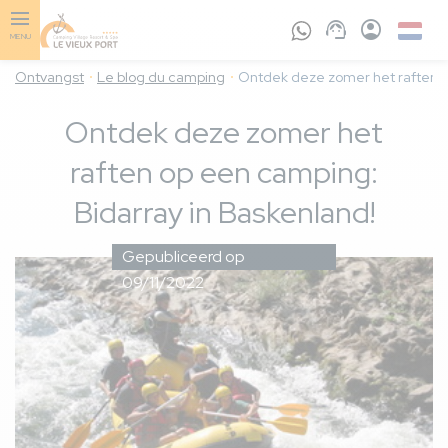
Skip
to
Dutch
MENU
main
content
Ontvangst
Le blog du camping
Ontdek deze zomer het raften o
Ontdek deze zomer het
raften op een camping:
Bidarray in Baskenland!
Gepubliceerd op
09/11/2022