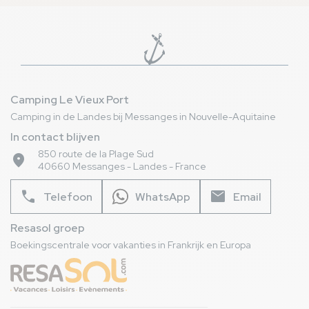
huisdiervriendelij
Camping Le Vieux Port
Camping in de Landes bij Messanges in Nouvelle-Aquitaine
In contact blijven
850 route de la Plage Sud
place
40660 Messanges - Landes - France
phone
mail
Telefoon
WhatsApp
Email
Resasol groep
Boekingscentrale voor vakanties in Frankrijk en Europa