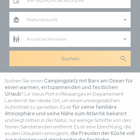
Von XX/XX/XX bis XX/XX/XX
Mietunterkunft
Anzahl an Personen
search
Suchen Sie einen
Campingplatz mit Bars am Ozean für
einen warmen, entspannenden und festlichen
Urlaub
? Le Vieux Port in Messanges im Departement
Landes ist der ideale Ort, um einen unvergesslichen
Aufenthalt zu genießen. Es ist
für seine familiäre
Atmosphäre und seine Nähe zum Atlantik bekannt
und liegt mitten in der Natur, nur wenige Schritte von den
feinen Sandstränden entfernt. Es ist eine Einrichtung, die
es den Urlaubern ermöglicht,
die Freuden der Küste voll
auszukosten und gleichzeitig die festliche