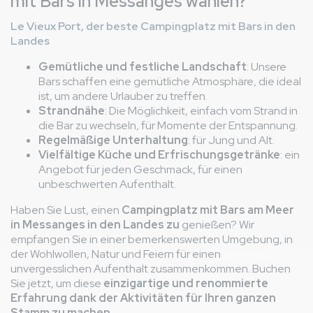
mit Bars in Messanges wählen?
Le Vieux Port, der beste Campingplatz mit Bars in den
Landes
Gemütliche und festliche Landschaft
: Unsere
Bars schaffen eine gemütliche Atmosphäre, die ideal
ist, um andere Urlauber zu treffen.
Strandnähe
: Die Möglichkeit, einfach vom Strand in
die Bar zu wechseln, für Momente der Entspannung.
Regelmäßige Unterhaltung
: für Jung und Alt.
Vielfältige Küche und Erfrischungsgetränke
: ein
Angebot für jeden Geschmack, für einen
unbeschwerten Aufenthalt.
Haben Sie Lust, einen
Campingplatz mit Bars am Meer
in Messanges in den Landes zu
genießen? Wir
empfangen Sie in einer bemerkenswerten Umgebung, in
der Wohlwollen, Natur und Feiern für einen
unvergesslichen Aufenthalt zusammenkommen. Buchen
Sie jetzt, um diese
einzigartige und renommierte
Erfahrung dank der Aktivitäten für Ihren ganzen
Stamm zu machen
.