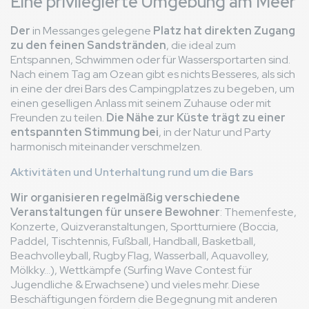
Eine privilegierte Umgebung am Meer
Der
in Messanges gelegene
Platz hat direkten Zugang
zu den feinen Sandstränden
, die ideal zum
Entspannen, Schwimmen oder für Wassersportarten sind.
Nach einem Tag am Ozean gibt es nichts Besseres, als sich
in eine der drei Bars des Campingplatzes zu begeben, um
einen geselligen Anlass mit seinem Zuhause oder mit
Freunden zu teilen.
Die Nähe zur Küste trägt zu einer
entspannten Stimmung bei
, in der Natur und Party
harmonisch miteinander verschmelzen.
Aktivitäten und Unterhaltung rund um die Bars
Wir organisieren regelmäßig verschiedene
Veranstaltungen für unsere Bewohner
: Themenfeste,
Konzerte, Quizveranstaltungen, Sportturniere (Boccia,
Paddel, Tischtennis, Fußball, Handball, Basketball,
Beachvolleyball, Rugby Flag, Wasserball, Aquavolley,
Mölkky...), Wettkämpfe (Surfing Wave Contest für
Jugendliche & Erwachsene) und vieles mehr. Diese
Beschäftigungen fördern die Begegnung mit anderen