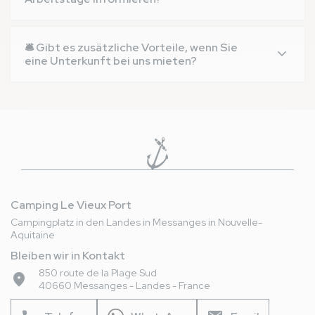
Alle nützlichen Informationen, die Ihren Aufenthalt
erleichtern, werden in Echtzeit in der RESASOL-App
🛎️ Gibt es zusätzliche Vorteile, wenn Sie
aktualisiert.
eine Unterkunft bei uns mieten?
Ja, wir bieten zusätzliche Angebote wie einen
großen Wasserpark, Kinderclub, Wellnessbereiche,
Sportaktivitäten, Supermarkt, Bäckerei,
Fahrradverleih und vieles mehr.
Camping Le Vieux Port
Campingplatz in den Landes in Messanges in Nouvelle-
Aquitaine
Bleiben wir in Kontakt
850 route de la Plage Sud
place
40660 Messanges - Landes - France