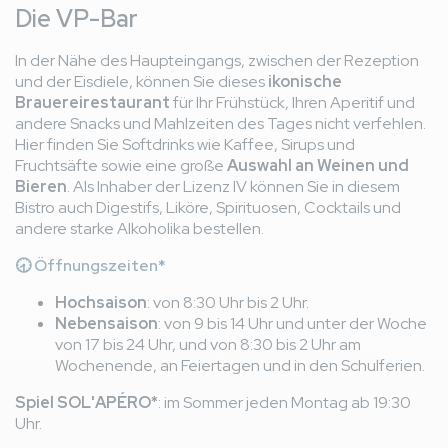
Die VP-Bar
In der Nähe des Haupteingangs, zwischen der Rezeption
und der Eisdiele, können Sie dieses
ikonische
Brauereirestaurant
für Ihr Frühstück, Ihren Aperitif und
andere Snacks und Mahlzeiten des Tages nicht verfehlen.
Hier finden Sie Softdrinks wie Kaffee, Sirups und
Fruchtsäfte sowie eine große
Auswahl an Weinen und
Bieren
. Als Inhaber der Lizenz IV können Sie in diesem
Bistro auch Digestifs, Liköre, Spirituosen, Cocktails und
andere starke Alkoholika bestellen.
🕣 Öffnungszeiten*
Hochsaison
: von 8:30 Uhr bis 2 Uhr.
Nebensaison
: von 9 bis 14 Uhr und unter der Woche
von 17 bis 24 Uhr, und von 8:30 bis 2 Uhr am
Wochenende, an Feiertagen und in den Schulferien.
Spiel SOL'APÉRO*
: im Sommer jeden Montag ab 19:30
Uhr.