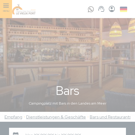
Skip
to
Germa
MENU
main
content
Bars
Campingplatz mit Bars in den Landes am Meer
Empfang
Dienstleistungen & Geschäfte
Bars und Restaurants