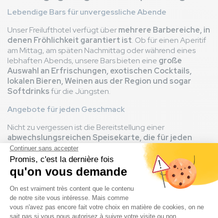
Lebendige Bars für unvergessliche Abende
Unser Freilufthotel verfügt über
mehrere Barbereiche, in
denen Fröhlichkeit garantiert ist
. Ob für einen Aperitif
am Mittag, am späten Nachmittag oder während eines
lebhaften Abends, unsere Bars bieten eine
große
Auswahl an Erfrischungen, exotischen Cocktails,
lokalen Bieren, Weinen aus der Region und sogar
Softdrinks
für die Jüngsten.
Angebote für jeden Geschmack
Nicht zu vergessen ist die Bereitstellung einer
abwechslungsreichen Speisekarte, die für jeden
Geschmack etwas
bietet
: Zusätzlich zu den
Verpflegungsmöglichkeiten
bieten einige Bars auch
Snacks und Tapas
an. Dies ist perfekt, um
Ihren
Muntermacher während eines entspannten
Moments auf einer der Terrassen zu begleiten
!