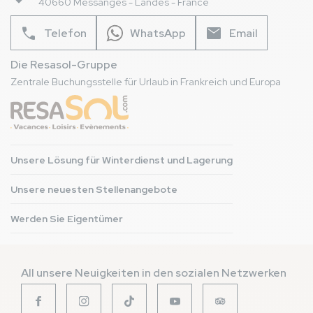
40660 Messanges - Landes - France
phone
mail
Telefon
WhatsApp
Email
Die Resasol-Gruppe
Zentrale Buchungsstelle für Urlaub in Frankreich und Europa
Unsere Lösung für Winterdienst und Lagerung
Unsere neuesten Stellenangebote
Werden Sie Eigentümer
All unsere Neuigkeiten in den sozialen Netzwerken