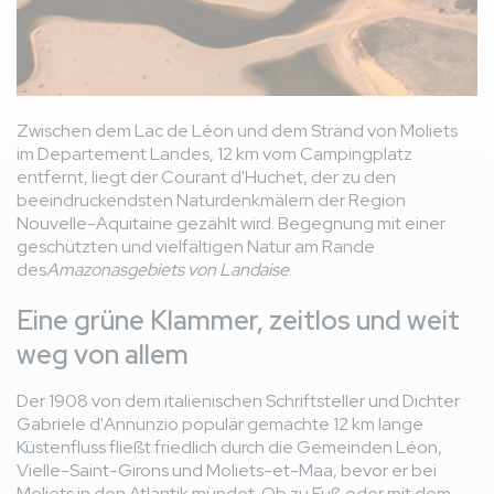
Zwischen dem Lac de Léon und dem Strand von Moliets
im Departement Landes, 12 km vom Campingplatz
entfernt, liegt der Courant d'Huchet, der zu den
beeindruckendsten Naturdenkmälern der Region
Nouvelle-Aquitaine gezählt wird. Begegnung mit einer
geschützten und vielfältigen Natur am Rande
des
Amazonasgebiets von Landaise
.
Eine grüne Klammer, zeitlos und weit
weg von allem
Der 1908 von dem italienischen Schriftsteller und Dichter
Gabriele d'Annunzio populär gemachte 12 km lange
Küstenfluss fließt friedlich durch die Gemeinden Léon,
Vielle-Saint-Girons und Moliets-et-Maa, bevor er bei
Moliets in den Atlantik mündet. Ob zu Fuß oder mit dem