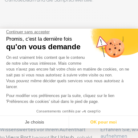
Diese Neuigkeiten könnten Sie
interessieren
Wissenswertes vor Ihrem Aufenthalt
Erfahren Sie, wi
aufnehmen
Im
Vieux Port
beginnt
Ihr Urlaub
, sobald