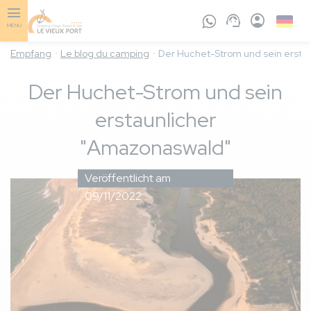
Skip
to
Germa
MENU
main
content
Empfang
Le blog du camping
Der Huchet-Strom und sein ersta
Der Huchet-Strom und sein
erstaunlicher
"Amazonaswald"
Veröffentlicht am
09/11/2022