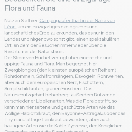
Flora und Fauna
Nutzen Sie Ihren
Campingaufenthalt in der Nähe von
Léon
, um ein einzigartiges ökologisches und
landschaftliches Erbe zu erkunden, das es nur in den
Landes und nirgendwo sonst gibt, einen spektakulären
Ort, an dem der Besucher immer wieder über die
Reichtümer der Natur staunt.
Der Strom von Huchet verfügt über eine reiche und
üppige Fauna und Flora. Man begegnet hier
Zwergblongios (den kleinsten europäischen Reihern),
Rohrdommeln, Schilfrohrsängern, Eisvögeln, Rohrweihen,
aber auch dem europäischen Nerz, Fischottern,
Sumpfschildkröten, grünen Fröschen... Das
Naturschutzgebiet beherbergt außerdem Dutzende
verschiedener Libellenarten. Was die Flora betrifft, so
kann man hier seltene und geschützte Arten wie das
Wollige Habichtskraut, den Bayonne-Astragalus oder das
Thymianblättrige Leinkraut bewundern, aber auch
häufigere Arten wie die Kahle Zypresse, den Königlichen
Osmosebaum und die Sumpfschwertlilie.