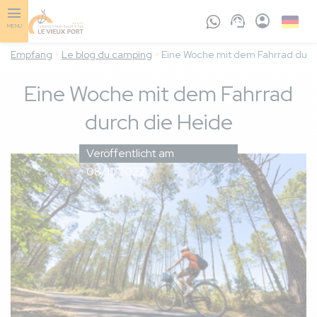
Skip
to
Germa
MENU
main
content
Empfang
Le blog du camping
Eine Woche mit dem Fahrrad durc
Eine Woche mit dem Fahrrad
durch die Heide
Veröffentlicht am
08/11/2022