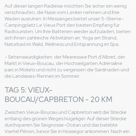
Auf dieser langen Radreise möchten Sie sicher ein wenig
verschnaufen, die Nase vom Lenker nehmen und Ihre
Waden ausruhen. In Messanges bietet unser 5-Sterne-
Campingplatz Le Vieux Port den besten Empfang für
Radtouristen. Um Ihre Batterien wieder aufzuladen, bieten
sich Ihnen zahlreiche Aktivitäten an: Yoga am Strand,
Naturbad im Wald, Wellness und Entspannung im Spa...
- Sehenswürdigkeiten: der Meeressee Port d'Albret, der
Markt in Vieux-Boucau, der Hochseilgarten Adrénaline
parc in Moliets und nicht zu vergessen die Sardinaden und
die Landaises-Rennen im Sommer.
TAG 5: VIEUX-
BOUCAU/CAPBRETON - 20 KM
Zwischen Vieux-Boucau und Capbreton wird die Strecke
entlang des grünen Weges hügeliger. Auf dieser Strecke
durchqueren Sie Seignosse-Océan und das belebte
Viertel Pénon, bevor Sie in Hossegor ankommen. Nach ein