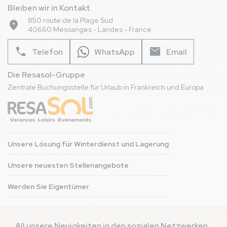
Bleiben wir in Kontakt
850 route de la Plage Sud
place
40660 Messanges - Landes - France
phone
mail
Telefon
WhatsApp
Email
Die Resasol-Gruppe
Zentrale Buchungsstelle für Urlaub in Frankreich und Europa
Unsere Lösung für Winterdienst und Lagerung
Unsere neuesten Stellenangebote
Werden Sie Eigentümer
All unsere Neuigkeiten in den sozialen Netzwerken