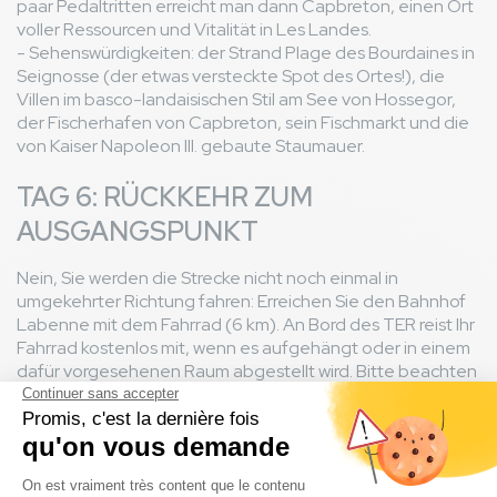
paar Pedaltritten erreicht man dann Capbreton, einen Ort
voller Ressourcen und Vitalität in Les Landes.
- Sehenswürdigkeiten: der Strand Plage des Bourdaines in
Seignosse (der etwas versteckte Spot des Ortes!), die
Villen im basco-landaisischen Stil am See von Hossegor,
der Fischerhafen von Capbreton, sein Fischmarkt und die
von Kaiser Napoleon III. gebaute Staumauer.
TAG 6: RÜCKKEHR ZUM
AUSGANGSPUNKT
Nein, Sie werden die Strecke nicht noch einmal in
umgekehrter Richtung fahren: Erreichen Sie den Bahnhof
Labenne mit dem Fahrrad (6 km). An Bord des TER reist Ihr
Fahrrad kostenlos mit, wenn es aufgehängt oder in einem
dafür vorgesehenen Raum abgestellt wird. Bitte beachten
Sie, dass die Anzahl der Plätze begrenzt ist und an
Bedingungen geknüpft ist. Weitere Informationen finden
Sie hier.
Ihre Reise ist zu Ende, und Sie haben fast 150 km