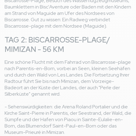
Biscarrosse-Plage, Besuch des Wasserflugzeugmuseums,
Baumklettern in Bisc'Aventure oder Baden mit den Kindern
am Strand von Maguide am Ufer des Nordsees von
Biscarrosse. Gut zu wissen: Ein Radweg verbindet
Biscarrosse-plage mit dem Nordsee (Maguide).
TAG 2: BISCARROSSE-PLAGE/
MIMIZAN - 56 KM
Eine schöne Flucht mit dem Fahrrad von Biscarrosse-plage
nach Parentis-en-Born, vorbei an Seen, kleinen Seehäfen
und durch den Wald von Les Landes. Die Fortsetzung Ihrer
Radtour führt Sie bis nach Mimizan, dem Vorzeige-
Badeort an der Küste der Landes, der auch "Perle der
Silberküste" genannt wird.
- Sehenswürdigkeiten: die Arena Roland Portalier und die
Kirche Saint-Pierre in Parentis, der Seestrand, der Wald, die
Sümpfe und der Hafen von Piaou in Sainte-Eulalie-en-
Born, das Blumendorf Saint-Paul-en-Born oder das
Museum-Prieuré in Mimizan.