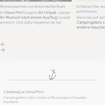
Wissenswertes vor Ihrem Aufenthalt
Erfahren Sie, wi
aufnehmen
Im
Vieux Port
beginnt
Ihr Urlaub
, sobald
Ihr Wunsch nach einem Ausflug
Gestalt
Wenn Sie auf de
annimmt. Und dafür begleiten wir Sie
Campingplatz s
schon
lange vor Ihrer Ankunft am
andere Haustie
Urlaubsort
. Damit Sie
sich besser
Sie nicht weiter 
planen
können, haben wir
die besten
Campingplatz Le
Praktiken
zusammengestellt, die für
ist nun stolzer T
arrow_back
einen
traumhaften Aufenthalt
auf
Siegels
und bewe
arrow_forward
unserem
5-Sterne-Campingplatz
Engagement, Ihr
unerlässlich sind.
einen angenehme
Mit
2 Trüffeln
Label
garantiere
Empfang und tier
Dienstleistungen
Camping Le Vieux Port
Campingplatz in den Landes in Messanges in Nouvelle-
Aquitaine