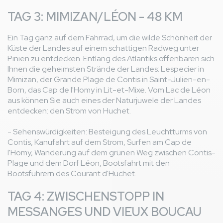
TAG 3: MIMIZAN/LÉON - 48 KM
Ein Tag ganz auf dem Fahrrad, um die wilde Schönheit der
Küste der Landes auf einem schattigen Radweg unter
Pinien zu entdecken. Entlang des Atlantiks offenbaren sich
Ihnen die geheimsten Strände der Landes: Lespecier in
Mimizan, der Grande Plage de Contis in Saint-Julien-en-
Born, das Cap de l'Homy in Lit-et-Mixe. Vom Lac de Léon
aus können Sie auch eines der Naturjuwele der Landes
entdecken: den Strom von Huchet.
- Sehenswürdigkeiten: Besteigung des Leuchtturms von
Contis, Kanufahrt auf dem Strom, Surfen am Cap de
l'Homy, Wanderung auf dem grünen Weg zwischen Contis-
Plage und dem Dorf Léon, Bootsfahrt mit den
Bootsführern des Courant d'Huchet.
TAG 4: ZWISCHENSTOPP IN
MESSANGES UND VIEUX BOUCAU