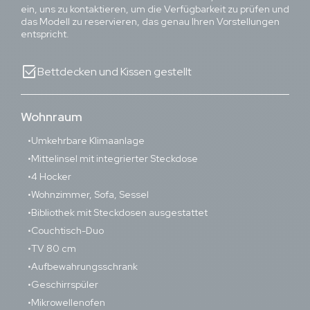
ein, uns zu kontaktieren, um die Verfügbarkeit zu prüfen und
das Modell zu reservieren, das genau Ihren Vorstellungen
entspricht.
select_check_box
Bettdecken und Kissen gestellt
Wohnraum
Umkehrbare Klimaanlage
Mittelinsel mit integrierter Steckdose
4 Hocker
Wohnzimmer, Sofa, Sessel
Bibliothek mit Steckdosen ausgestattet
Couchtisch-Duo
TV 80 cm
Aufbewahrungsschrank
Geschirrspüler
Mikrowellenofen