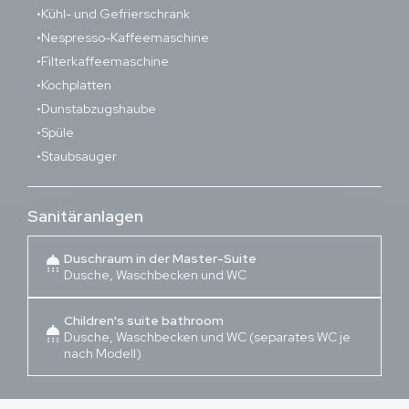
Kühl- und Gefrierschrank
Nespresso-Kaffeemaschine
Filterkaffeemaschine
Kochplatten
Dunstabzugshaube
Spüle
Staubsauger
Sanitäranlagen
Duschraum in der Master-Suite
shower
Dusche, Waschbecken und WC
Children's suite bathroom
shower
Dusche, Waschbecken und WC (separates WC je
nach Modell)