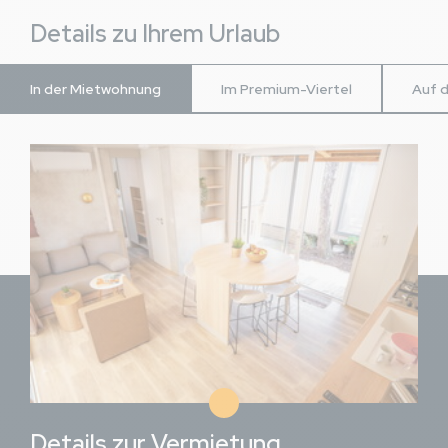
Details zu Ihrem Urlaub
In der Mietwohnung
Im Premium-Viertel
Auf 
Bild
Details zur Vermietung