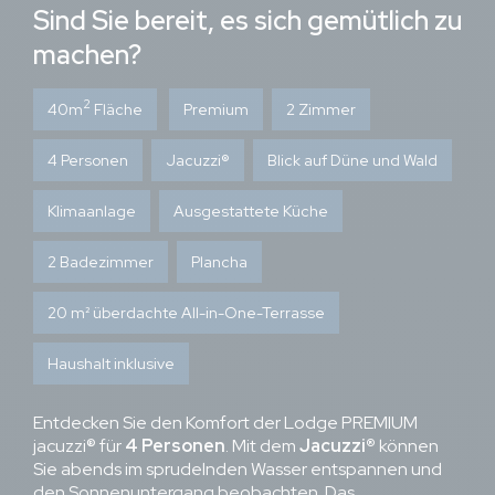
Sind Sie bereit, es sich gemütlich zu
machen?
2
40m
Fläche
Premium
2 Zimmer
4 Personen
Jacuzzi®
Blick auf Düne und Wald
Klimaanlage
Ausgestattete Küche
2 Badezimmer
Plancha
20 m² überdachte All-in-One-Terrasse
Haushalt inklusive
Entdecken Sie den Komfort der Lodge PREMIUM
jacuzzi® für
4 Personen
. Mit dem
Jacuzzi®
können
Sie abends im sprudelnden Wasser entspannen und
den Sonnenuntergang beobachten. Das