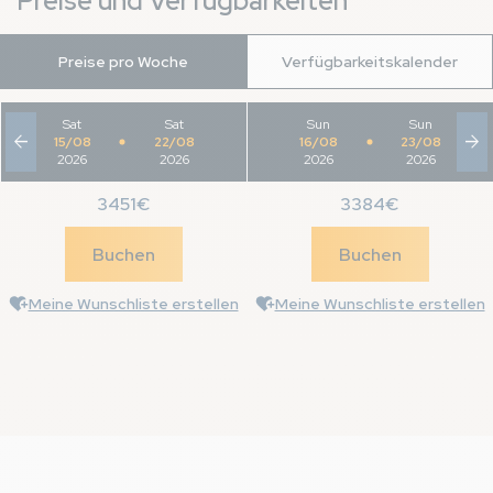
Preise und Verfügbarkeiten
Preise pro Woche
Verfügbarkeitskalender
Sat
-
Sat
Sun
-
Sun
arrow_back
arrow_forward
15/08
22/08
16/08
23/08
2026
2026
2026
2026
3451€
3384€
Buchen
Buchen
Meine Wunschliste erstellen
Meine Wunschliste erstellen