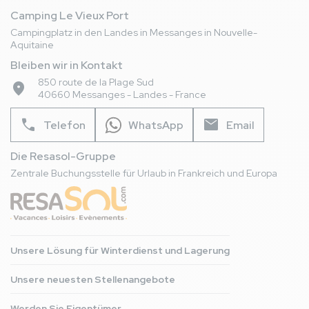
Camping Le Vieux Port
Campingplatz in den Landes in Messanges in Nouvelle-
Aquitaine
Bleiben wir in Kontakt
850 route de la Plage Sud
place
40660 Messanges - Landes - France
phone
mail
Telefon
WhatsApp
Email
Die Resasol-Gruppe
Zentrale Buchungsstelle für Urlaub in Frankreich und Europa
Unsere Lösung für Winterdienst und Lagerung
Unsere neuesten Stellenangebote
Werden Sie Eigentümer