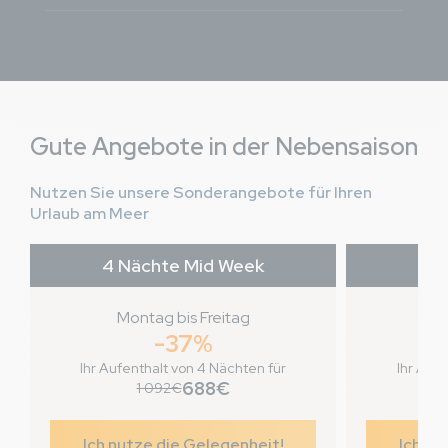
Gute Angebote in der Nebensaison
Nutzen Sie unsere Sonderangebote für Ihren
Urlaub am Meer
4 Nächte Mid Week
7 
Montag bis Freitag
Fr
-37%
Ihr Aufenthalt von 4 Nächten für
Ihr Aufe
688€
1 092€
Ich nutze die Gelegenheit!
Ich nu