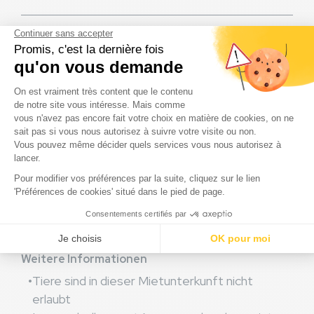
Inclus Quartier Premium
Direkter Zugang zu Düne und Wald
Direkter Zugang zum Strand
Haushaltskosten inbegriffen
Willkommenspaket
Handtücher und Stofflaken werden
bereitgestellt
Kostenloses Wifi für 4 Geräte
TV
Leistungen
Weitere Informationen
Tiere sind in dieser Mietunterkunft nicht
erlaubt