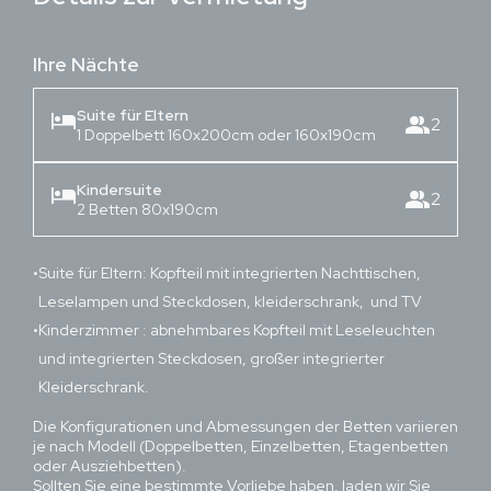
Ihre Nächte
Suite für Eltern
hotel
group
2
1 Doppelbett 160x200cm oder 160x190cm
Kindersuite
hotel
group
2
2 Betten 80x190cm
Suite für Eltern: Kopfteil mit integrierten Nachttischen,
Leselampen und Steckdosen, kleiderschrank, und TV
Kinderzimmer : abnehmbares Kopfteil mit Leseleuchten
und integrierten Steckdosen, großer integrierter
Kleiderschrank.
Die Konfigurationen und Abmessungen der Betten variieren
je nach Modell (Doppelbetten, Einzelbetten, Etagenbetten
oder Ausziehbetten).
Sollten Sie eine bestimmte Vorliebe haben, laden wir Sie