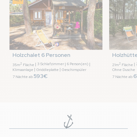
Holzchalet 6 Personen
Holzhütt
2
3 Schlafzimmer
6 Person(en)
2
35m
Fläche
21m
Fläche
Klimaanlage
Griddleplatte
Geschirrspüler
Ohne Dusche
593€
6
7 Nächte ab
7 Nächte ab