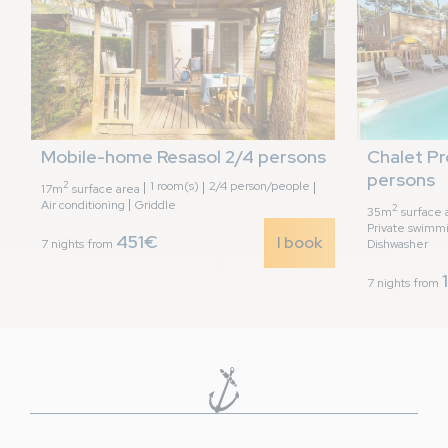
Mobile-home Resasol 2/4 persons
Chalet Pr
persons
2
1 room(s)
2/4 person/people
17m
surface area
Air conditioning
Griddle
2
35m
surface 
Private swimmi
451€
I book
7 nights from
Dishwasher
7 nights from