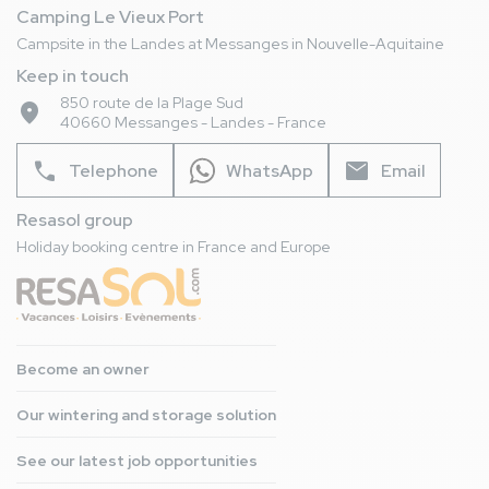
Camping Le Vieux Port
Campsite in the Landes at Messanges in Nouvelle-Aquitaine
Keep in touch
850 route de la Plage Sud
place
40660 Messanges - Landes - France
phone
mail
Telephone
WhatsApp
Email
Resasol group
Holiday booking centre in France and Europe
Become an owner
Our wintering and storage solution
See our latest job opportunities