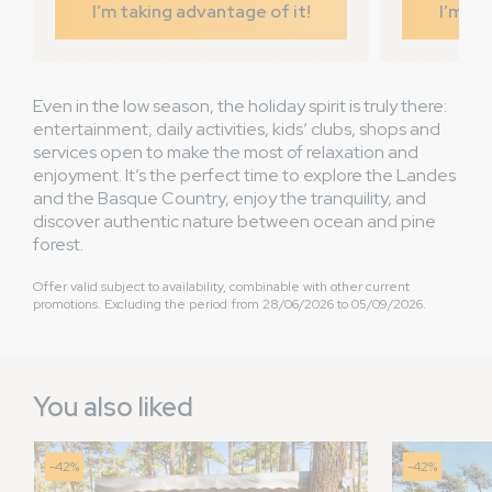
Avis hébergement
I’m taking advantage of it!
I’m ta
Tiene de todo y es muy acogedor
thumb_up
Avis général
El sitio y las instalaciones . Están genial . Es la segunda
thumb_up
vez que vamos y repetiremos .
Even in the low season, the holiday spirit is truly there:
entertainment, daily activities, kids’ clubs, shops and
services open to make the most of relaxation and
Cesar S
5,4
/ 10
enjoyment. It’s the perfect time to explore the Landes
Espagne
and the Basque Country, enjoy the tranquility, and
From 22/05/2024 to 25/05/2024
discover authentic nature between ocean and pine
Family with child(ren)
forest.
Avis hébergement
Piscinas
thumb_up
Offer valid subject to availability, combinable with other current
La caseta
thumb_down
promotions. Excluding the period from 28/06/2026 to 05/09/2026.
Avis général
Piscinas
thumb_up
Limpieza
thumb_down
You also liked
-42%
-42%