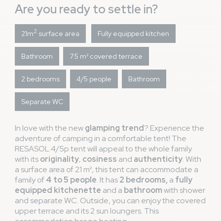
funcionaban y dijeron que lo solucionarian y no lo hicieron.
Are you ready to settle in?
2
21m
surface area
Fully equipped kitchen
Maria C
7,6
/ 10
Espagne
From 23/06/2026 to 25/06/2026
Bathroom
7.5 m² covered terrace
Family with child(ren)
Avis hébergement
2 bedrooms
4/5 people
Bathroom
Tiene de todo está completa
thumb_up
Mucho calor
thumb_down
Avis général
Separate WC
Las piscinas
thumb_up
Aire acondicionado en las tiendas de lona
thumb_down
In love with the new
glamping trend
? Experience the
adventure of camping in a comfortable tent! The
RESASOL 4/5p tent will appeal to the whole family
Isabel L
8,7
/ 10
Espagne
with its
originality
,
cosiness
and
authenticity
. With
From 12/06/2026 to 14/06/2026
a surface area of 21 m², this tent can accommodate a
Family with child(ren)
family of
4 to 5 people
. It has
2 bedrooms,
a
fully
Avis hébergement
equipped kitchenette
and a
bathroom
with shower
Práctica
thumb_up
and separate WC. Outside, you can enjoy the covered
Avis général
upper terrace and its 2 sun loungers. This
Estupenda
thumb_up