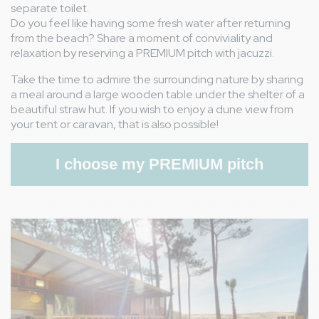
separate toilet.
Avis hébergement
Do you feel like having some fresh water after returning
Nous avons adoré le quartier premium, le jacuzzi du
thumb_up
from the beach? Share a moment of conviviality and
mobil home, l’espace dans le mobil home.
relaxation by reserving a PREMIUM pitch with jacuzzi.
Propreté des extérieurs du mobil home qui pourrait être
thumb_down
améliorée , fenêtres , house du jacuzzi avec fiantes
Take the time to admire the surrounding nature by sharing
d’oiseau,
a meal around a large wooden table under the shelter of a
Avis général
beautiful straw hut. If you wish to enjoy a dune view from
Nous avons adoré le quartier premium, le jacuzzi du
thumb_up
your tent or caravan, that is also possible!
mobil home, l’espace dans le mobil home.
Beaucoup trop de monde , (une fourmilière) dans les
thumb_down
piscines , les toboggans, beaucoup d’espagnols qui ne
I choose my PREMIUM pitch
respectent aucune règle, bousculent courent plongent
dans les piscines à quel millimètre des gens, très
dangereux ! Et on vient vérifier si mon mari a bien un slip de
bain ( alors qu’il l’a déjà)… Propreté des extérieurs du mobil
Image
home qui pourrait être améliorée , fenêtres , house du
jacuzzi avec fiantes d’oiseau,
Réponse du camping
Cher Valentin,