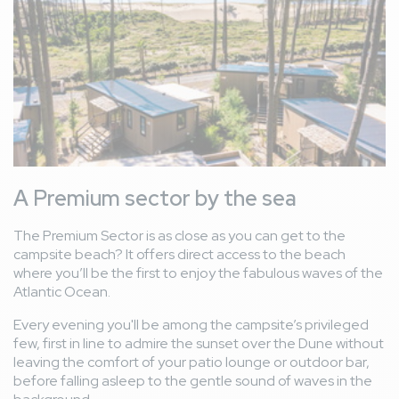
pourrait être un plus mais même en période de canicule les
horaires n’ont pas été étendus et l’espace est bondé. Les
personnes laissent leur serviette sur les transats alors
qu’elles quittent l’espace ! Personne ne leur dit rien !! Une
clientèle à 95% espagnole. Déçus : nous reviendrons pas.
Angela R
4,6
/ 10
France
From 17/06/2026 to 28/06/2026
Family with teenager(s)
A Premium sector by the sea
Avis hébergement
La douche extérieure est appréciable. Le mobile home
thumb_up
The Premium Sector is as close as you can get to the
est assez spacieux.
campsite beach? It offers direct access to the beach
Idéalement, lorsqu’on réserve un hébergement
thumb_down
where you’ll be the first to enjoy the fabulous waves of the
Premium, il serait appréciable que les lits soient déjà faits à
Atlantic Ocean.
l’arrivée. La douche dans la chambre c'était étrange...On
mouille facilement partout en sortant de la douche et
Every evening you'll be among the campsite’s privileged
comme elle vraiment dans la chambre, on a l'impression de
few, first in line to admire the sunset over the Dune without
dormir dans la salle de bain.
leaving the comfort of your patio lounge or outdoor bar,
Avis général
before falling asleep to the gentle sound of waves in the
Ce camping donne sur une belle dune et un accès
thumb_up