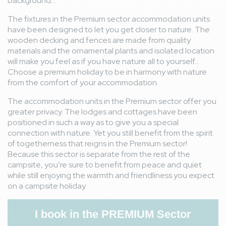
background...
immédiat à la plage. La bio diversité et a bonne surprise
des lapins, ecureuils qui sont en liberté.
The fixtures in the Premium sector accommodation units
Une fois le numéro d’immatriculation du véhicule
thumb_down
have been designed to let you get closer to nature. The
enregistré, il serait plus pratique de ne pas avoir à
wooden decking and fences are made from quality
présenter systématiquement son bracelet pour entrer et
materials and the ornamental plants and isolated location
sortir du camping. Enfin, le système d’information en cas
will make you feel as if you have nature all to yourself...
d’orage ou de tempête pourrait être amélioré. Le drapeau
Choose a premium holiday to be in harmony with nature
de sécurité n’est pas très visible et, pour les vacanciers
from the comfort of your accommodation.
logés du côté de la Dune, il faut traverser une grande
partie du camping pour obtenir des informations. Il serait
The accommodation units in the Premium sector offer you
également souhaitable que les informations diffusées sur
greater privacy. The lodges and cottages have been
l’application soient mises à jour en temps réel afin de
positioned in such a way as to give you a special
permettre à chacun de suiv
connection with nature. Yet you still benefit from the spirit
of togetherness that reigns in the Premium sector!
Because this sector is separate from the rest of the
Marc C
8,1
/ 10
campsite, you’re sure to benefit from peace and quiet
France
From 13/06/2026 to 27/06/2026
while still enjoying the warmth and friendliness you expect
Couple
on a campsite holiday.
Avis hébergement
Hébergement et emplacement confortables moderne
thumb_up
I book in the PREMIUM Sector
et très agréable avec son jacuzzi.