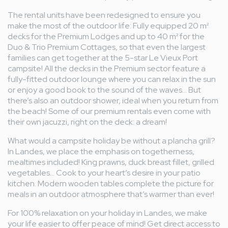
GAELLE C
8,6
/ 10
France
The rental units have been redesigned to ensure you
From 13/06/2026 to 27/06/2026
make the most of the outdoor life: Fully equipped 20 m²
Family with child(ren)
decks for the Premium Lodges and up to 40 m² for the
Avis hébergement
Duo & Trio Premium Cottages, so that even the largest
La literie
thumb_up
families can get together at the 5-star Le Vieux Port
Manque de vaisselle
thumb_down
campsite! All the decks in the Premium sector feature a
Avis général
fully-fitted outdoor lounge where you can relax in the sun
Séjour parfait. Personnel à l’écoute
thumb_up
or enjoy a good book to the sound of the waves... But
there’s also an outdoor shower, ideal when you return from
the beach! Some of our premium rentals even come with
Marianne C
8,9
/ 10
France
their own jacuzzi, right on the deck: a dream!
From 13/06/2026 to 20/06/2026
Senior Couple
What would a campsite holiday be without a plancha grill?
Avis hébergement
In Landes, we place the emphasis on togetherness,
L'espace intérieur qu'offre ce Lodge. Les deux salles de
mealtimes included! King prawns, duck breast fillet, grilled
thumb_up
bains, le confort en général
vegetables... Cook to your heart’s desire in your patio
Juste un bémol sur la vaisselle qui n'est pas en très
kitchen. Modern wooden tables complete the picture for
thumb_down
grand nombre ce qui oblige à faire tourner le lave vaisselle
meals in an outdoor atmosphere that’s warmer than ever!
plus souvent ou bien à faire sa vaisselle à la main après le
For 100% relaxation on your holiday in Landes, we make
déjeuner si l'on veut la réutiliser pour le dîner.
your life easier to offer peace of mind! Get direct access to
Avis général