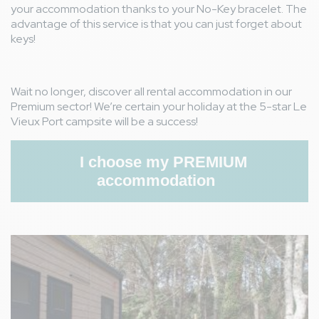
your accommodation thanks to your No-Key bracelet. The
L'emplacement du Mobil Home sous les pins, sans vis à ,
thumb_up
advantage of this service is that you can just forget about
le calme et la sérénité du lieu hors saison. L'entretien des
keys!
espaces communs. La proximité avec la plage,
Philippe L
8,6
/ 10
France
Wait no longer, discover all rental accommodation in our
From 14/06/2026 to 21/06/2026
Premium sector! We’re certain your holiday at the 5-star Le
With friends
Vieux Port campsite will be a success!
Avis hébergement
Nien en general
thumb_up
I choose my PREMIUM
Manque de couvert
thumb_down
Avis général
accommodation
Quasiment tout
thumb_up
Mznque de couverts.
thumb_down
Image
GEORGES M
8,7
/ 10
France
From 07/06/2026 to 21/06/2026
Couple
Avis hébergement
propre et bien agencé
thumb_up