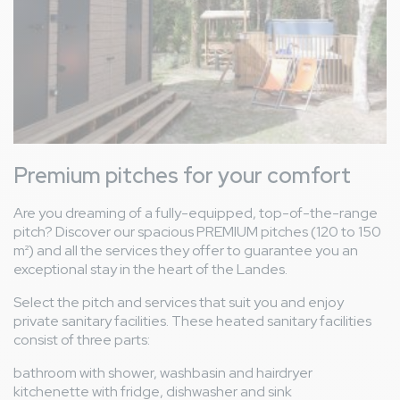
Vétusté du canapé qui à déjà bien vécu, défoncé et
thumb_down
pas très propre jacuzzi trop chaud avec la température qui
n'est pas réglable donc inutilisable par nous
Avis général
très réactif pour régler les petits problèmes , personnel
thumb_up
très sympa et à l'écoute
Virginie V
10,0
/ 10
France
Premium pitches for your comfort
From 14/06/2026 to 21/06/2026
Family with teenager(s)
Are you dreaming of a fully-equipped, top-of-the-range
Avis hébergement
pitch? Discover our spacious PREMIUM pitches (120 to 150
Grand confort
thumb_up
m²) and all the services they offer to guarantee you an
Avis général
exceptional stay in the heart of the Landes.
Un très bon séjour le personnel est très bien le parc
thumb_up
aquatique le restaurant .
Select the pitch and services that suit you and enjoy
private sanitary facilities. These heated sanitary facilities
consist of three parts:
Valentin C
6,9
/ 10
France
bathroom with shower, washbasin and hairdryer
From 19/06/2026 to 21/06/2026
kitchenette with fridge, dishwasher and sink
Family with teenager(s)