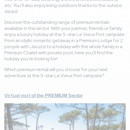
Logement sale pas entretenue
thumb_down
etc. You’ll also enjoy living outdoors thanks to the outsize
Avis général
decks!
Séjour catastrophique
thumb_up
Discover the outstanding range of premium rentals
Rien
thumb_down
available in this sector. With your partner, friends or family,
enjoy a luxury holiday at the 5-star Le Vieux Port campsite.
From an idyllic romantic getaway in a Premium Lodge for 2
Lydie V
4,9
/ 10
France
people with Jacuzzi to a holiday with the whole family in a
From 20/06/2026 to 27/06/2026
Premium Chalet with private pool, here you'll find the
Couple
holiday you’re looking for!
Avis hébergement
La plancha haut de gamme, literie confortable, douche
thumb_up
Which premium rental will you choose for your next
d’extérieur
adventure at the 5-star Le Vieux Port campsite?
Trop près les uns des autres.
thumb_down
Avis général
L’accès direct à la plage est appréciable : seul point
thumb_up
Virtual visit
of the PREMIUM Sector
positif du camping !!!
Les cottages sont collés les uns aux autres. Même en
thumb_down
Image
hébergement premium. Aucune animation les soirs la
dernière semaine de juin. Seul un restaurant est ouvert et,
même si la carte sur l’appli mentionne les moules frites, ce
plat n’est servi qu’en juillet-août ! L’espace aquatique