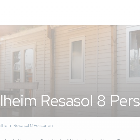
s la mobilhome
nce
is 01/06/2025
rn)
lheim Resasol 8 Per
fetière, le grille pain, et l'étendoir. Je suis allée à l'accueil dès 
us avons obtenu l'ensemble à 15h !! -le lave vaisselle était bou
 la serpillière, nous nous sommes rendus compte de l'état de for
La serpillière était noire! C'est inacceptable vu le prix du forfai
ilheim Resasol 8 Personen
our mobilhome 8pers. place pour garer 2 voitures mais c'est to
dommage pour les enfants FORTE DECEPTION vu le prix du séjour