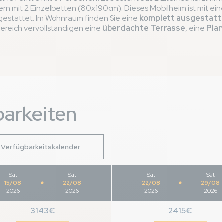
n mit 2 Einzelbetten (80x190cm). Dieses Mobilheim ist mit ei
estattet. Im Wohnraum finden Sie eine
komplett ausgestatt
rance
ereich vervollständigen eine
überdachte Terrasse
, eine
Pla
is 09/05/2025
barkeiten
 quand même
ans les mobil-home et plus de prise électrique dans les chambres
Verfügbarkeitskalender
Sat
Sat
-
Sat
Sat
-
camping
15/08
22/08
22/08
29/08
2026
2026
2026
2026
3143€
2415€
is d'apprendre que votre séjour au camping Le Vieux Port a ét