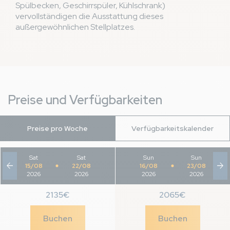
Spülbecken, Geschirrspüler, Kühlschrank)
vervollständigen die Ausstattung dieses
außergewöhnlichen Stellplatzes.
Preise und Verfügbarkeiten
Preise pro Woche
Verfügbarkeitskalender
Sat
-
Sat
Sun
-
Sun
arrow_back
arrow_forward
15/08
22/08
16/08
23/08
2026
2026
2026
2026
2135€
2065€
Buchen
Buchen