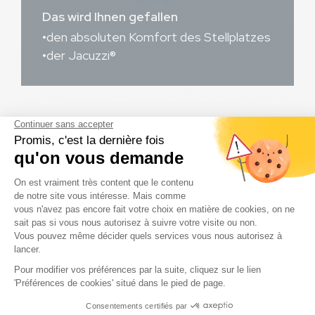
Das wird Ihnen gefallen
den absoluten Komfort des Stellplatzes
der Jacuzzi®
Berichte von Reisenden über diese
Unterkunft
6,6/10
23 meinungen
Familie mit Teenager(n)
7,2/10
9 meinungen