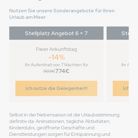
Nutzen Sie unsere Sonderangebote für Ihren
Urlaub am Meer
Stellplatz Angebot 6 = 7
Stellp
Freier Ankunftstag
Fr
-14%
Ihr Aufenthalt von 7 Nächten für
Ihr Aufe
774€
903€
Ich nutze die Gelegenheit!
Ich nu
Selbst in der Nebensaison ist die Urlaubsstimmung
definitiv da: Animationen, tägliche Aktivitäten,
Kinderclubs, geöffnete Geschäfte und
Dienstleistungen sorgen für Entspannung und