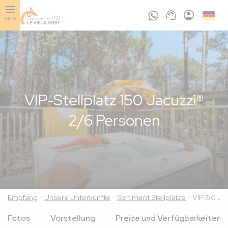
Skip
to
Germa
MENU
main
content
VIP-Stellplatz 150 Jacuzzi®
2/6 Personen
Empfang
Unsere Unterkünfte
Sortiment Stellplätze
VIP 150 Ja
Fotos
Vorstellung
Preise und Verfügbarkeiten