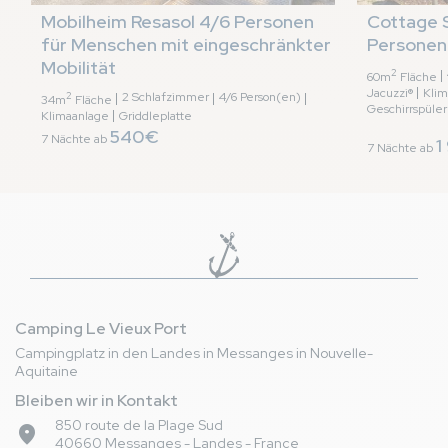
Mobilheim Resasol 4/6 Personen 
Cottage S
für Menschen mit eingeschränkter 
Personen
Mobilität
2
60m
Fläche
Jacuzzi®
Klim
2
2 Schlafzimmer
4/6 Person(en)
34m
Fläche
Geschirrspüler
Klimaanlage
Griddleplatte
540€
7 Nächte ab
1
7 Nächte ab
Camping Le Vieux Port
Campingplatz in den Landes in Messanges in Nouvelle-
Aquitaine
Bleiben wir in Kontakt
850 route de la Plage Sud
place
40660 Messanges - Landes - France